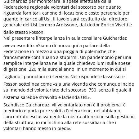
Guichardaz per monitorare le spese effettuate dalla
Federazione regionale volontari del soccorso per quanto
riguarda fornitori, canone di locazione e costo personale per
quanto in carico all’Usl. Il tavolo sarà costituito dal direttore
generale dellUsl Lorenzo Ardissone, dal dottor Enrico Visetti e
dallo stesso Fosson.
Nel presentare linterpellanza in aula consiliare Guichardaz
aveva esordito. «Siamo di nuovo qui a parlare della
Federazione in mezzo a una pioggia di polemiche che
francamente continuano a stupirmi. Un pandemonio per una
semplice interpellanza nella quale chiedevo lumi sulle spese
di gestione  220 mila euro allanno  in un momento in cui si
tagliano i pannoloni e i servizi». Nel rispondere lassessore
Fosson sottolinea come «sia una vicenda che comunque incide
sul mondo del volontariato del soccorso  750  senza il quale il
sistema sarebbe stravolto e lazienda Usl».
Scandisce Guichardaz: «Il volontariato non è il problema, è
meritorio e porta pure soldi a Federazione, noi abbiamo
concentrato esclusivamente la nostra attenzione sulla gestione
della struttura; io mi inchino alla rete sussidiaria che i
volontari hanno messo in piedi».