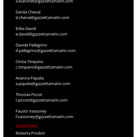
a.bianchet@gazzettamatin.com
Danila Chenal
d.chenal@gazzettamatin.com
Erika David
e.david@gazzettamatin.com
Davide Pellegrino
d.pellegrino@gazzettamatin.com
Cinzia Timpano
c.timpano@gazzettamatin.com
Arianna Papalia
a.papalia@gazzettamatin.com
Thomas Piccot
t.piccot@gazzettamatin.com
Fausto Vassoney
f.vassoney@gazzettamatin.com
SEGRETERIA
Roberta Prodoti