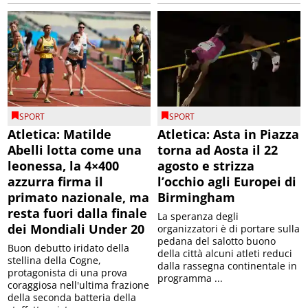
SPORT
SPORT
Atletica: Matilde
Atletica: Asta in Piazza
Abelli lotta come una
torna ad Aosta il 22
leonessa, la 4×400
agosto e strizza
azzurra firma il
l’occhio agli Europei di
primato nazionale, ma
Birmingham
resta fuori dalla finale
La speranza degli
dei Mondiali Under 20
organizzatori è di portare sulla
pedana del salotto buono
Buon debutto iridato della
della città alcuni atleti reduci
stellina della Cogne,
dalla rassegna continentale in
protagonista di una prova
programma ...
coraggiosa nell'ultima frazione
della seconda batteria della