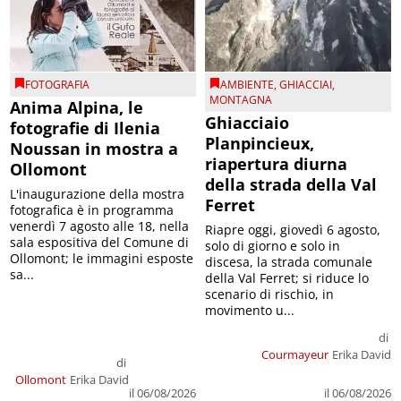
FOTOGRAFIA
AMBIENTE
,
GHIACCIAI
,
MONTAGNA
Anima Alpina, le
Ghiacciaio
fotografie di Ilenia
Planpincieux,
Noussan in mostra a
riapertura diurna
Ollomont
della strada della Val
L'inaugurazione della mostra
Ferret
fotografica è in programma
venerdì 7 agosto alle 18, nella
Riapre oggi, giovedì 6 agosto,
sala espositiva del Comune di
solo di giorno e solo in
Ollomont; le immagini esposte
discesa, la strada comunale
sa...
della Val Ferret; si riduce lo
scenario di rischio, in
movimento u...
di
Courmayeur
Erika David
di
Ollomont
Erika David
il 06/08/2026
il 06/08/2026