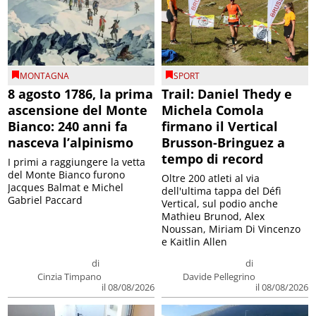
MONTAGNA
SPORT
8 agosto 1786, la prima
Trail: Daniel Thedy e
ascensione del Monte
Michela Comola
Bianco: 240 anni fa
firmano il Vertical
nasceva l’alpinismo
Brusson-Bringuez a
tempo di record
I primi a raggiungere la vetta
del Monte Bianco furono
Oltre 200 atleti al via
Jacques Balmat e Michel
dell'ultima tappa del Défì
Gabriel Paccard
Vertical, sul podio anche
Mathieu Brunod, Alex
Noussan, Miriam Di Vincenzo
e Kaitlin Allen
di
di
Cinzia Timpano
Davide Pellegrino
il 08/08/2026
il 08/08/2026