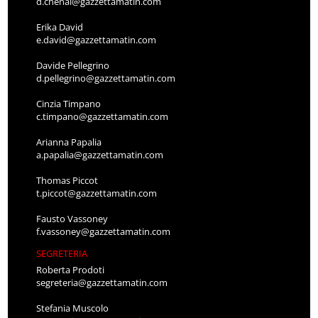
d.chenal@gazzettamatin.com
Erika David
e.david@gazzettamatin.com
Davide Pellegrino
d.pellegrino@gazzettamatin.com
Cinzia Timpano
c.timpano@gazzettamatin.com
Arianna Papalia
a.papalia@gazzettamatin.com
Thomas Piccot
t.piccot@gazzettamatin.com
Fausto Vassoney
f.vassoney@gazzettamatin.com
SEGRETERIA
Roberta Prodoti
segreteria@gazzettamatin.com
Stefania Muscolo