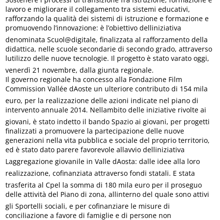
lavoro e migliorare il collegamento tra sistemi educativi,
rafforzando la qualità dei sistemi di istruzione e formazione e
promuovendo l’innovazione: è l’obiettivo delliniziativa
denominata Scuol@digitale, finalizzata al rafforzamento della
didattica, nelle scuole secondarie di secondo grado, attraverso
lutilizzo delle nuove tecnologie. Il progetto è stato varato oggi,
venerdì 21 novembre, dalla giunta regionale.
Il governo regionale ha concesso alla Fondazione Film
Commission Vallée dAoste un ulteriore contributo di 154 mila
euro, per la realizzazione delle azioni indicate nel piano di
intervento annuale 2014. Nellambito delle iniziative rivolte ai
giovani, è stato indetto il bando Spazio ai giovani, per progetti
finalizzati a promuovere la partecipazione delle nuove
generazioni nella vita pubblica e sociale del proprio territorio,
ed è stato dato parere favorevole allavvio delliniziativa
Laggregazione giovanile in Valle dAosta: dalle idee alla loro
realizzazione, cofinanziata attraverso fondi statali. E stata
trasferita al Cpel la somma di 180 mila euro per il proseguo
delle attività del Piano di zona, allinterno del quale sono attivi
gli Sportelli sociali, e per cofinanziare le misure di
conciliazione a favore di famiglie e di persone non