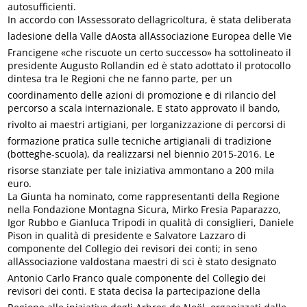
autosufficienti.
In accordo con lAssessorato dellagricoltura, è stata deliberata
ladesione della Valle dAosta allAssociazione Europea delle Vie
Francigene «che riscuote un certo successo» ha sottolineato il
presidente Augusto Rollandin ed è stato adottato il protocollo
dintesa tra le Regioni che ne fanno parte, per un
coordinamento delle azioni di promozione e di rilancio del
percorso a scala internazionale. E stato approvato il bando,
rivolto ai maestri artigiani, per lorganizzazione di percorsi di
formazione pratica sulle tecniche artigianali di tradizione
(botteghe-scuola), da realizzarsi nel biennio 2015-2016. Le
risorse stanziate per tale iniziativa ammontano a 200 mila
euro.
La Giunta ha nominato, come rappresentanti della Regione
nella Fondazione Montagna Sicura, Mirko Fresia Paparazzo,
Igor Rubbo e Gianluca Tripodi in qualità di consiglieri, Daniele
Pison in qualità di presidente e Salvatore Lazzaro di
componente del Collegio dei revisori dei conti; in seno
allAssociazione valdostana maestri di sci è stato designato
Antonio Carlo Franco quale componente del Collegio dei
revisori dei conti. E stata decisa la partecipazione della