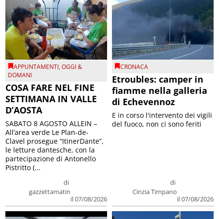
APPUNTAMENTI
,
OGGI &
CRONACA
DOMANI
Etroubles: camper in
COSA FARE NEL FINE
fiamme nella galleria
SETTIMANA IN VALLE
di Echevennoz
D’AOSTA
E in corso l'intervento dei vigili
SABATO 8 AGOSTO ALLEIN –
del fuoco, non ci sono feriti
All’area verde Le Plan-de-
Clavel prosegue “ItinerDante”,
le letture dantesche, con la
partecipazione di Antonello
Pistritto (...
di
di
gazzettamatin
Cinzia Timpano
il 07/08/2026
il 07/08/2026