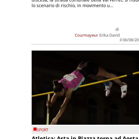
lo scenario di rischio, in movimento u...
di
Courmayeur
Erika David
il 06/08/2
SPORT
Atletica: Asta in Piazza torna ad Aosta