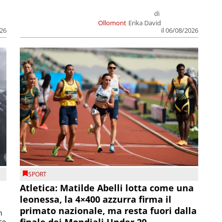
di
Ollomont
Erika David
026
il 06/08/2026
SPORT
Atletica: Matilde Abelli lotta come una
leonessa, la 4×400 azzurra firma il
primato nazionale, ma resta fuori dalla
n
finale dei Mondiali Under 20
ce