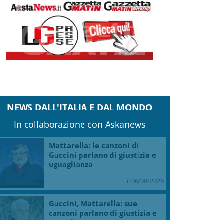
NEWS DALL'ITALIA E DAL MONDO
In collaborazione con Askanews
Mattarella: le canzoni di
Guccini parlano di giustizia e
uguaglianza
il 06/08/2026
Guccini, Mattarella: sue
canzoni parlano di giustizia e