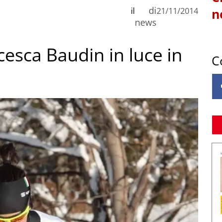
di
il
21/11/2014
n
news
cesca Baudin in luce in
C