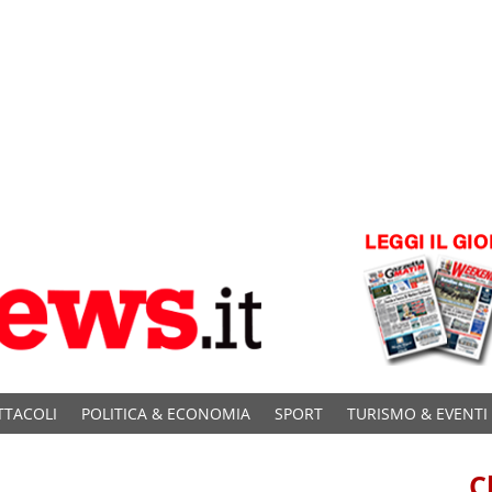
TTACOLI
POLITICA & ECONOMIA
SPORT
TURISMO & EVENTI
C