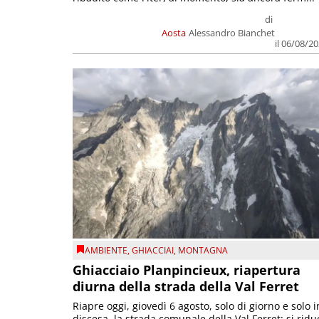
di
Aosta
Alessandro Bianchet
il 06/08/2
AMBIENTE
,
GHIACCIAI
,
MONTAGNA
Ghiacciaio Planpincieux, riapertura
diurna della strada della Val Ferret
Riapre oggi, giovedì 6 agosto, solo di giorno e solo i
discesa, la strada comunale della Val Ferret; si ridu