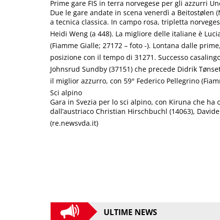
Prime gare FIS in terra norvegese per gli azzurri U
Due le gare andate in scena venerdì a Beitostølen
a tecnica classica. In campo rosa, tripletta norveges
Heidi Weng (a 448). La migliore delle italiane è Luci
(Fiamme Gialle; 27172 – foto -). Lontana dalle prim
posizione con il tempo di 31271. Successo casalin
Johnsrud Sundby (37151) che precede Didrik Tønseth 
il miglior azzurro, con 59° Federico Pellegrino (Fiamme
Sci alpino
Gara in Svezia per lo sci alpino, con Kiruna che ha o
dall’austriaco Christian Hirschbuchl (14063), Davi
(re.newsvda.it)
ULTIME NEWS