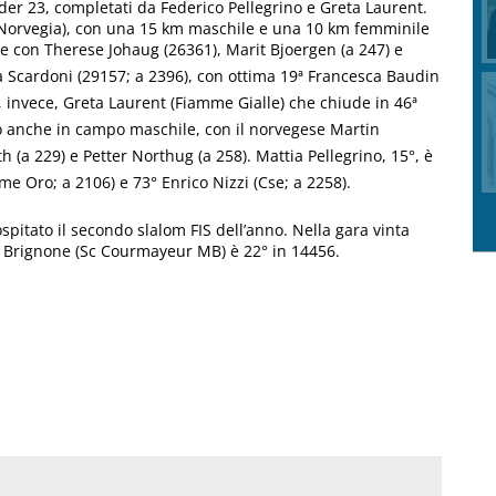
nder 23, completati da Federico Pellegrino e Greta Laurent.
 (Norvegia), con una 15 km maschile e una 10 km femminile
e con Therese Johaug (26361), Marit Bjoergen (a 247) e
a Scardoni (29157; a 2396), con ottima 19ª Francesca Baudin
e, invece, Greta Laurent (Fiamme Gialle) che chiude in 46ª
go anche in campo maschile, con il norvegese Martin
(a 229) e Petter Northug (a 258). Mattia Pellegrino, 15°, è
 Oro; a 2106) e 73° Enrico Nizzi (Cse; a 2258).
spitato il secondo slalom FIS dell’anno. Nella gara vinta
de Brignone (Sc Courmayeur MB) è 22° in 14456.