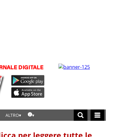
ALTRO
licca per leggere tutte le