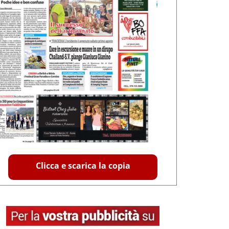
Clicca e scarica la copia