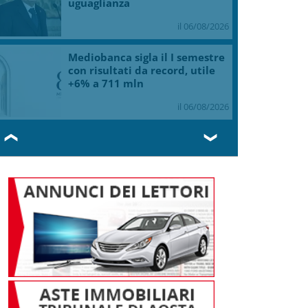
uguaglianza
il 06/08/2026
Mediobanca sigla il I semestre
con risultati da record, utile
+6% a 711 mln
il 06/08/2026
❮
❯