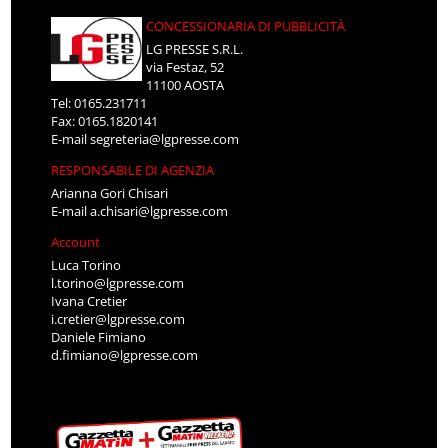
CONCESSIONARIA DI PUBBLICITÀ
LG PRESSE S.R.L.
via Festaz, 52
11100 AOSTA
Tel: 0165.231711
Fax: 0165.1820141
E-mail
segreteria@lgpresse.com
RESPONSABILE DI AGENZIA
Arianna Gori Chisari
E-mail
a.chisari@lgpresse.com
Account
Luca Torino
l.torino@lgpresse.com
Ivana Cretier
i.cretier@lgpresse.com
Daniele Fimiano
d.fimiano@lgpresse.com