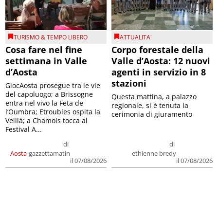
TURISMO & TEMPO LIBERO
ATTUALITA'
Cosa fare nel fine
Corpo forestale della
settimana in Valle
Valle d’Aosta: 12 nuovi
d’Aosta
agenti in servizio in 8
stazioni
GiocAosta prosegue tra le vie
del capoluogo; a Brissogne
Questa mattina, a palazzo
entra nel vivo la Feta de
regionale, si è tenuta la
l’Oumbra; Etroubles ospita la
cerimonia di giuramento
Veillà; a Chamois tocca al
Festival A...
di
di
Aosta
gazzettamatin
ethienne bredy
il 07/08/2026
il 07/08/2026