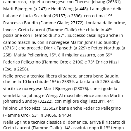
campo rosa, tripletta norvegese con Therese Johaug (26361),
Marit Bjoergen (a 247) e Heidi Weng (a 448). La migliore delle
italiane è Lucia Scardoni (29157; a 2396), con ottima 19ª
Francesca Baudin (Fiamme Gialle; 27172). Lontana dalle prime,
invece, Greta Laurent (Fiamme Gialle) che chiude in 46ª
posizione con il tempo di 31271. Successo casalingo anche in
campo maschile, con il norvegese Martin Johnsrud Sundby
(37151) che precede Didrik Tønseth (a 229) e Petter Northug (a
258). Mattia Pellegrino, 15°, è il miglior azzurro, con 59°
Federico Pellegrino (Fiamme Oro; a 2106) e 73° Enrico Nizzi
(Cse; a 2258).
Nelle prove a tecnica libera di sabato, ancora bene Baudin,
che nella 10 km chiude 15ª in 25339, attardata di 2263 dalla
vincitrice norvegese Marit Bjoergen (23076), che si gode la
vendetta su Johaug e Weng. Al maschile, vince ancora Martin
Johnsrud Sundby (32222), con migliore degli azzurri, 44°,
l’alpino Enrico Nizzi (33502); bene anche Federico Pellegrino
(Fiamme Oro), 53° in 34056, a 1434.
Nella Sprint a tecnica classica di domenica, arriva il riscatto di
Greta Laurent (Fiamme Gialle), 14ª assoluta dopo il 13° tempo