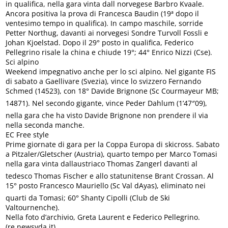
in qualifica, nella gara vinta dall norvegese Barbro Kvaale.
Ancora positiva la prova di Francesca Baudin (19ª dopo il
ventesimo tempo in qualifica). In campo maschile, sorride
Petter Northug, davanti ai norvegesi Sondre Turvoll Fossli e
Johan Kjoelstad. Dopo il 29° posto in qualifica, Federico
Pellegrino risale la china e chiude 19°; 44° Enrico Nizzi (Cse).
Sci alpino
Weekend impegnativo anche per lo sci alpino. Nel gigante FIS
di sabato a Gaellivare (Svezia), vince lo svizzero Fernando
Schmed (14523), con 18° Davide Brignone (Sc Courmayeur MB;
14871). Nel secondo gigante, vince Peder Dahlum (1’47″09),
nella gara che ha visto Davide Brignone non prendere il via
nella seconda manche.
EC Free style
Prime giornate di gara per la Coppa Europa di skicross. Sabato
a Pitzaler/Gletscher (Austria), quarto tempo per Marco Tomasi
nella gara vinta dallaustriaco Thomas Zangerl davanti al
tedesco Thomas Fischer e allo statunitense Brant Crossan. Al
15° posto Francesco Mauriello (Sc Val dAyas), eliminato nei
quarti da Tomasi; 60° Shanty Cipolli (Club de Ski
Valtournenche).
Nella foto d’archivio, Greta Laurent e Federico Pellegrino.
(re.newsvda.it)