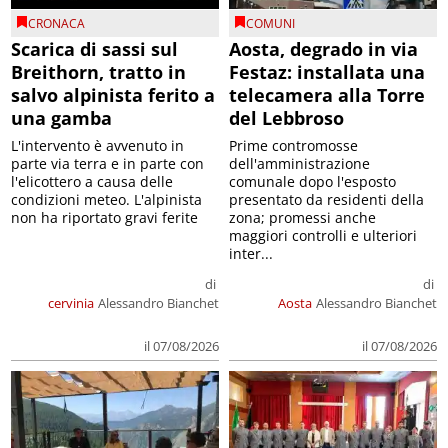
CRONACA
COMUNI
Scarica di sassi sul
Aosta, degrado in via
Breithorn, tratto in
Festaz: installata una
salvo alpinista ferito a
telecamera alla Torre
una gamba
del Lebbroso
L'intervento è avvenuto in
Prime contromosse
parte via terra e in parte con
dell'amministrazione
l'elicottero a causa delle
comunale dopo l'esposto
condizioni meteo. L'alpinista
presentato da residenti della
non ha riportato gravi ferite
zona; promessi anche
maggiori controlli e ulteriori
inter...
di
di
cervinia
Alessandro Bianchet
Aosta
Alessandro Bianchet
il 07/08/2026
il 07/08/2026