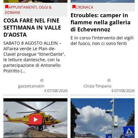
APPUNTAMENTI
,
OGGI &
CRONACA
DOMANI
Etroubles: camper in
COSA FARE NEL FINE
fiamme nella galleria
SETTIMANA IN VALLE
di Echevennoz
D’AOSTA
E in corso l'intervento dei vigili
SABATO 8 AGOSTO ALLEIN –
del fuoco, non ci sono feriti
All’area verde Le Plan-de-
Clavel prosegue “ItinerDante”,
le letture dantesche, con la
partecipazione di Antonello
Pistritto (...
di
di
gazzettamatin
Cinzia Timpano
il 07/08/2026
il 07/08/2026