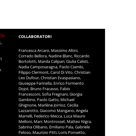
ITÀ
COLLABORATORI
L.
Francesca Arcaro, Massimo Altini,
Corrado Bellora, Nadine Blanc, Riccardo
11
Bortolotti, Manila Calipari, Giulia Calisti,
Nadia Camposaragna, Paolo Ciambi,
m
Filippo Clermont, Carol Di Vito, Christian
Leo Dufour, Christian Evaspasiano,
Giuseppe Farinella, Enrico Formento
Dojot, Bruno Fracasso, Fabio
Francesconi, Sofia Fregnani, Giorgia
Gambino, Paolo Gatto, Michael
Ghignone, Marlène Jorrioz, Cecilia
Lazzarotto, Giacomo Mangano, Angela
Marrelli, Federico Mecca, Luca Mauro
Melloni, Marc Montrosset, Matteo Nigra,
Sabrina Olibano, Emiliano Pala, Gabriele
Peloso, Maurizio Pitti, Loris Ponsetto,