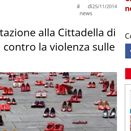
di
il
25/11/2014
n
news
azione alla Cittadella di
C
 contro la violenza sulle