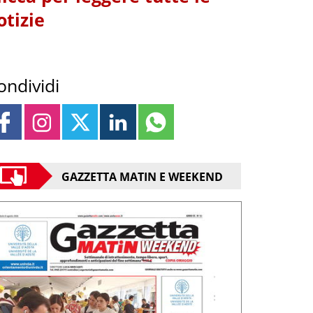
otizie
ondividi
GAZZETTA MATIN E WEEKEND