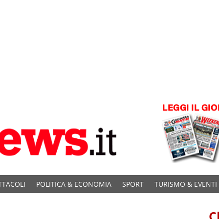
TTACOLI
POLITICA & ECONOMIA
SPORT
TURISMO & EVENTI
C