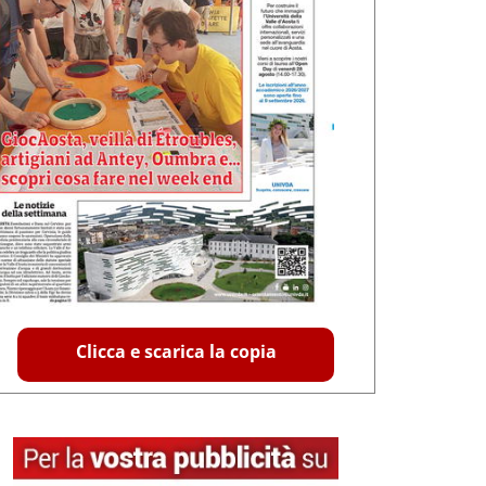
Clicca e scarica la copia