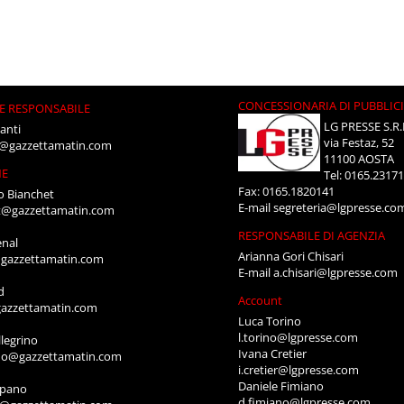
CONCESSIONARIA DI PUBBLIC
E RESPONSABILE
LG PRESSE S.R.
anti
via Festaz, 52
i@gazzettamatin.com
11100 AOSTA
NE
Tel: 0165.2317
Fax: 0165.1820141
o Bianchet
E-mail
segreteria@lgpresse.co
t@gazzettamatin.com
RESPONSABILE DI AGENZIA
enal
Arianna Gori Chisari
gazzettamatin.com
E-mail
a.chisari@lgpresse.com
d
Account
azzettamatin.com
Luca Torino
l.torino@lgpresse.com
legrino
Ivana Cretier
ino@gazzettamatin.com
i.cretier@lgpresse.com
Daniele Fimiano
mpano
d.fimiano@lgpresse.com