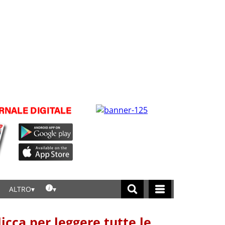
ALTRO
licca per leggere tutte le