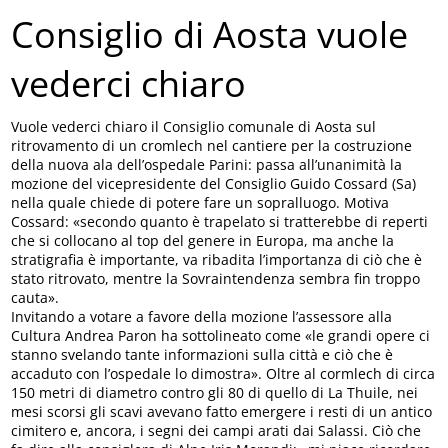
Consiglio di Aosta vuole
vederci chiaro
Vuole vederci chiaro il Consiglio comunale di Aosta sul
ritrovamento di un cromlech nel cantiere per la costruzione
della nuova ala dell’ospedale Parini: passa all’unanimità la
mozione del vicepresidente del Consiglio Guido Cossard (Sa)
nella quale chiede di potere fare un sopralluogo. Motiva
Cossard: «secondo quanto è trapelato si tratterebbe di reperti
che si collocano al top del genere in Europa, ma anche la
stratigrafia è importante, va ribadita l’importanza di ciò che è
stato ritrovato, mentre la Sovraintendenza sembra fin troppo
cauta».
Invitando a votare a favore della mozione l’assessore alla
Cultura Andrea Paron ha sottolineato come «le grandi opere ci
stanno svelando tante informazioni sulla città e ciò che è
accaduto con l’ospedale lo dimostra». Oltre al cormlech di circa
150 metri di diametro contro gli 80 di quello di La Thuile, nei
mesi scorsi gli scavi avevano fatto emergere i resti di un antico
cimitero e, ancora, i segni dei campi arati dai Salassi. Ciò che