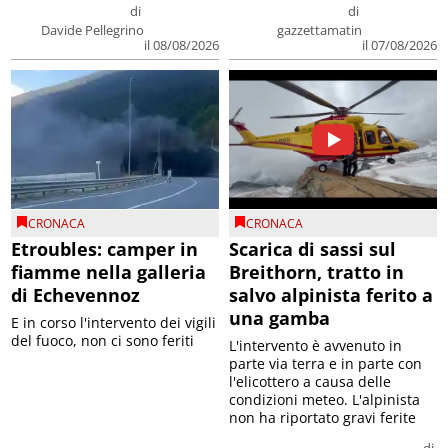
di
di
Davide Pellegrino
gazzettamatin
il 08/08/2026
il 07/08/2026
CRONACA
CRONACA
Etroubles: camper in
Scarica di sassi sul
fiamme nella galleria
Breithorn, tratto in
di Echevennoz
salvo alpinista ferito a
una gamba
E in corso l'intervento dei vigili
del fuoco, non ci sono feriti
L'intervento è avvenuto in
parte via terra e in parte con
l'elicottero a causa delle
condizioni meteo. L'alpinista
non ha riportato gravi ferite
di