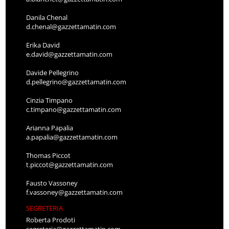
Danila Chenal
d.chenal@gazzettamatin.com
Erika David
e.david@gazzettamatin.com
Davide Pellegrino
d.pellegrino@gazzettamatin.com
Cinzia Timpano
c.timpano@gazzettamatin.com
Arianna Papalia
a.papalia@gazzettamatin.com
Thomas Piccot
t.piccot@gazzettamatin.com
Fausto Vassoney
f.vassoney@gazzettamatin.com
SEGRETERIA
Roberta Prodoti
segreteria@gazzettamatin.com