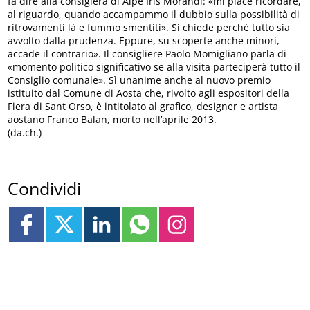
fa dire alla consiglera di Alpe Iris Morandi: «mi piace ricordare,
al riguardo, quando accampammo il dubbio sulla possibilità di
ritrovamenti là e fummo smentiti». Si chiede perché tutto sia
avvolto dalla prudenza. Eppure, su scoperte anche minori,
accade il contrario». Il consigliere Paolo Momigliano parla di
«momento politico significativo se alla visita parteciperà tutto il
Consiglio comunale». Sì unanime anche al nuovo premio
istituito dal Comune di Aosta che, rivolto agli espositori della
Fiera di Sant Orso, è intitolato al grafico, designer e artista
aostano Franco Balan, morto nell’aprile 2013.
(da.ch.)
Condividi