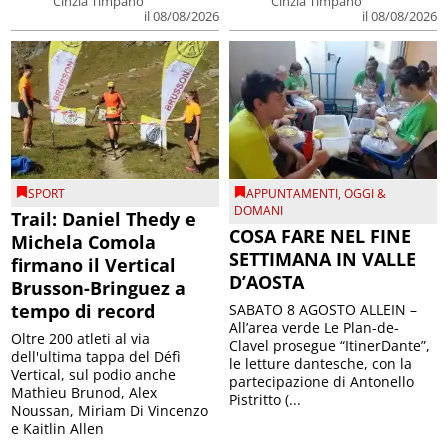
Cinzia Timpano
Cinzia Timpano
il 08/08/2026
il 08/08/2026
SPORT
APPUNTAMENTI
,
OGGI &
DOMANI
Trail: Daniel Thedy e
COSA FARE NEL FINE
Michela Comola
SETTIMANA IN VALLE
firmano il Vertical
D’AOSTA
Brusson-Bringuez a
tempo di record
SABATO 8 AGOSTO ALLEIN –
All’area verde Le Plan-de-
Oltre 200 atleti al via
Clavel prosegue “ItinerDante”,
dell'ultima tappa del Défì
le letture dantesche, con la
Vertical, sul podio anche
partecipazione di Antonello
Mathieu Brunod, Alex
Pistritto (...
Noussan, Miriam Di Vincenzo
e Kaitlin Allen