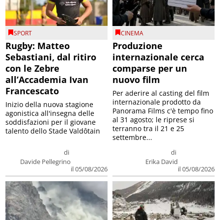
SPORT
CINEMA
Rugby: Matteo
Produzione
Sebastiani, dal ritiro
internazionale cerca
con le Zebre
comparse per un
all’Accademia Ivan
nuovo film
Francescato
Per aderire al casting del film
internazionale prodotto da
Inizio della nuova stagione
Panorama Films c'è tempo fino
agonistica all'insegna delle
al 31 agosto; le riprese si
soddisfazioni per il giovane
terranno tra il 21 e 25
talento dello Stade Valdôtain
settembre...
di
di
Davide Pellegrino
Erika David
il 05/08/2026
il 05/08/2026