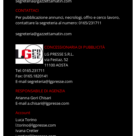
segreteria@gazzettamatin.com
CONTATTACI
Per pubblicazione annunci, necrologi, offro e cerco lavoro,
contattare la segreteria al numero: 0165/231711
segreteria@gazzettamatin.com
CONCESSIONARIA DI PUBBLICITÀ
LG PRESSE S.R.L.
via Festaz, 52
11100 AOSTA
Tel: 0165.231711
Fax: 0165.1820141
E-mail
segreteria@lgpresse.com
RESPONSABILE DI AGENZIA
Arianna Gori Chisari
E-mail
a.chisari@lgpresse.com
Account
Luca Torino
l.torino@lgpresse.com
Ivana Cretier