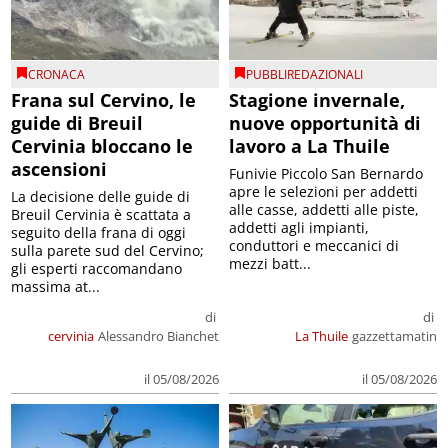
CRONACA
PUBBLIREDAZIONALI
Frana sul Cervino, le
Stagione invernale,
guide di Breuil
nuove opportunità di
Cervinia bloccano le
lavoro a La Thuile
ascensioni
Funivie Piccolo San Bernardo
apre le selezioni per addetti
La decisione delle guide di
alle casse, addetti alle piste,
Breuil Cervinia è scattata a
addetti agli impianti,
seguito della frana di oggi
conduttori e meccanici di
sulla parete sud del Cervino;
mezzi batt...
gli esperti raccomandano
massima at...
di
di
cervinia
Alessandro Bianchet
La Thuile
gazzettamatin
il 05/08/2026
il 05/08/2026