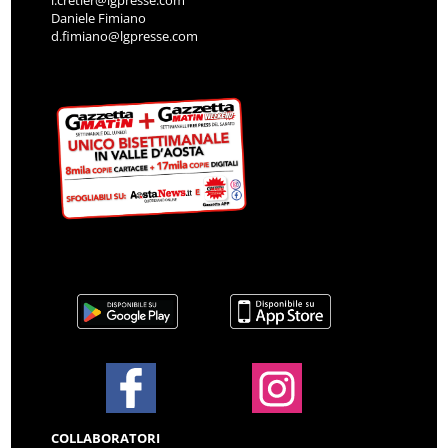
i.cretier@lgpresse.com
Daniele Fimiano
d.fimiano@lgpresse.com
COLLABORATORI