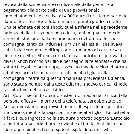
revoca della sospensione condizionale della pena – e al
pagamento alla parte civile di una provvisionale
immediatamente esecutiva di 4.000 euro (la restante parte del
danno dovrà essere valutato in un separato giudizio civile).
Una telefonata dai toni shock, quella riferita nella precedente
udienza dalla stessa persona offesa, toni in qualche modo
smorzati stamane dalla testimonianza dell’amica dell’ex
compagna, tanto da indurre il pm Daniela Isaia – che aveva
chiesto la condanna dell’imputato a un anno di carcere – a
definire quello dell’amica un «faticoso contributo» per via dei
diversi «non ricordo per filo e per segno la telefonata» che ha
spinto il legale di Artit Cupi, l’avvocato Davide Meloni di Aosta,
ad affermare: «Le minacce specifiche alla figlia e alla
compagna riferite da quest’ultima nella precedente udienza,
sono state smentite dalla teste odierna, motivo per cui chiedo
l’assoluzione del mio assistito».
Artit Cupi – secondo quanto sostenuto in aula dall’amica della
persona offesa – il giorno della telefonata sarebbe stato ad
Aosta nonostante un provvedimento di espulsione spiccato a
suo carico, mentre la ragazza – insieme alla figlia – fu costretta
a fare il suo ingresso nella struttura protetta segreta ‘L’Arcolaio’
«con tutta una serie di prescrizioni e di limitazioni della sua
libertà personale», ha spiegato il legale di parte civile,