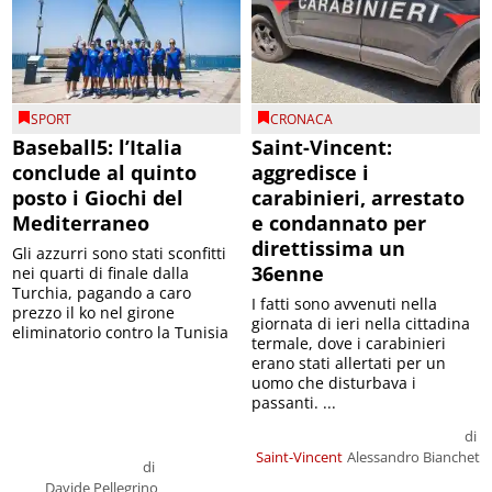
SPORT
CRONACA
Baseball5: l’Italia
Saint-Vincent:
conclude al quinto
aggredisce i
posto i Giochi del
carabinieri, arrestato
Mediterraneo
e condannato per
direttissima un
Gli azzurri sono stati sconfitti
36enne
nei quarti di finale dalla
Turchia, pagando a caro
I fatti sono avvenuti nella
prezzo il ko nel girone
giornata di ieri nella cittadina
eliminatorio contro la Tunisia
termale, dove i carabinieri
erano stati allertati per un
uomo che disturbava i
passanti. ...
di
Saint-Vincent
Alessandro Bianchet
di
Davide Pellegrino