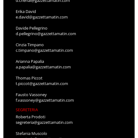
d.chenal@gazzettamatin.com
Erika David
e.david@gazzettamatin.com
Davide Pellegrino
d.pellegrino@gazzettamatin.com
Cinzia Timpano
c.timpano@gazzettamatin.com
Arianna Papalia
a.papalia@gazzettamatin.com
Thomas Piccot
t.piccot@gazzettamatin.com
Fausto Vassoney
f.vassoney@gazzettamatin.com
SEGRETERIA
Roberta Prodoti
segreteria@gazzettamatin.com
Stefania Muscolo