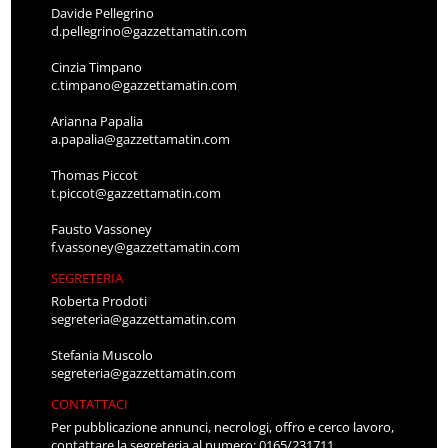
Davide Pellegrino
d.pellegrino@gazzettamatin.com
Cinzia Timpano
c.timpano@gazzettamatin.com
Arianna Papalia
a.papalia@gazzettamatin.com
Thomas Piccot
t.piccot@gazzettamatin.com
Fausto Vassoney
f.vassoney@gazzettamatin.com
SEGRETERIA
Roberta Prodoti
segreteria@gazzettamatin.com
Stefania Muscolo
segreteria@gazzettamatin.com
CONTATTACI
Per pubblicazione annunci, necrologi, offro e cerco lavoro,
contattare la segreteria al numero: 0165/231711