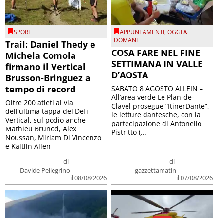
SPORT
APPUNTAMENTI
,
OGGI &
DOMANI
Trail: Daniel Thedy e
COSA FARE NEL FINE
Michela Comola
SETTIMANA IN VALLE
firmano il Vertical
D’AOSTA
Brusson-Bringuez a
tempo di record
SABATO 8 AGOSTO ALLEIN –
All’area verde Le Plan-de-
Oltre 200 atleti al via
Clavel prosegue “ItinerDante”,
dell'ultima tappa del Défì
le letture dantesche, con la
Vertical, sul podio anche
partecipazione di Antonello
Mathieu Brunod, Alex
Pistritto (...
Noussan, Miriam Di Vincenzo
e Kaitlin Allen
di
di
Davide Pellegrino
gazzettamatin
il 08/08/2026
il 07/08/2026