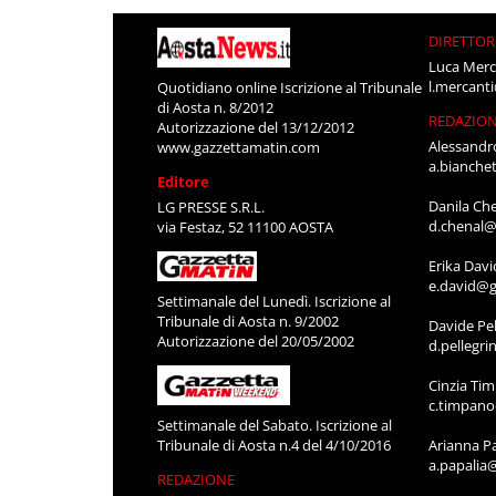
DIRETTOR
Luca Merc
l.mercant
Quotidiano online Iscrizione al Tribunale
di Aosta n. 8/2012
REDAZIO
Autorizzazione del 13/12/2012
Alessandr
www.gazzettamatin.com
a.bianche
Editore
Danila Ch
LG PRESSE S.R.L.
d.chenal@
via Festaz, 52 11100 AOSTA
Erika Davi
e.david@g
Settimanale del Lunedì. Iscrizione al
Tribunale di Aosta n. 9/2002
Davide Pel
Autorizzazione del 20/05/2002
d.pellegr
Cinzia Ti
c.timpan
Settimanale del Sabato. Iscrizione al
Tribunale di Aosta n.4 del 4/10/2016
Arianna P
a.papalia
REDAZIONE