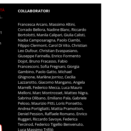
ITÀ
COLLABORATORI
L.
Francesca Arcaro, Massimo Altini,
Corrado Bellora, Nadine Blanc, Riccardo
11
Bortolotti, Manila Calipari, Giulia Calisti,
Nadia Camposaragna, Paolo Ciambi,
m
Filippo Clermont, Carol Di Vito, Christian
Leo Dufour, Christian Evaspasiano,
Giuseppe Farinella, Enrico Formento
Dojot, Bruno Fracasso, Fabio
Francesconi, Sofia Fregnani, Giorgia
Gambino, Paolo Gatto, Michael
Ghignone, Marlène Jorrioz, Cecilia
Lazzarotto, Giacomo Mangano, Angela
Marrelli, Federico Mecca, Luca Mauro
Melloni, Marc Montrosset, Matteo Nigra,
Sabrina Olibano, Emiliano Pala, Gabriele
Peloso, Maurizio Pitti, Loris Ponsetto,
Andrea Portigliatti, Mattia Pramotton,
Deniel Pession, Raffaele Romano, Enrico
Ruggeri, Riccardo Savoye, Federica
Tercinod, Federico Tigellio Benvenuto,
Luca Massimo Trifilò