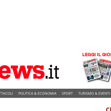
TTACOLI
POLITICA & ECONOMIA
SPORT
TURISMO & EVENTI
C