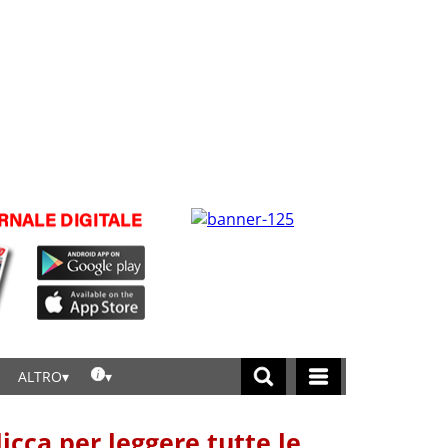
ALTRO
licca per leggere tutte le