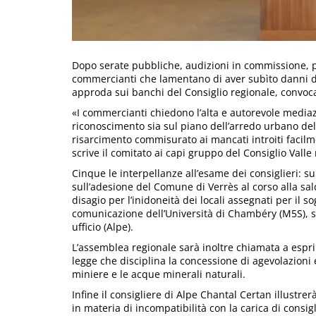
Dopo serate pubbliche, audizioni in commissione, p
commercianti che lamentano di aver subìto danni dai
approda sui banchi del Consiglio regionale, convoc
«I commercianti chiedono l’alta e autorevole medi
riconoscimento sia sul piano dell’arredo urbano dell
risarcimento commisurato ai mancati introiti facilme
scrive il comitato ai capi gruppo del Consiglio Valle
Cinque le interpellanze all’esame dei consiglieri: su
sull’adesione del Comune di Verrès al corso alla sald
disagio per l’inidoneità dei locali assegnati per il so
comunicazione dell’Università di Chambéry (M5S), su
ufficio (Alpe).
L’assemblea regionale sarà inoltre chiamata a espri
legge che disciplina la concessione di agevolazioni e
miniere e le acque minerali naturali.
Infine il consigliere di Alpe Chantal Certan illustre
in materia di incompatibilità con la carica di consig