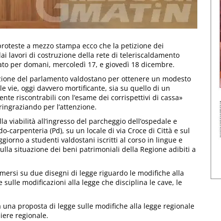
roteste a mezzo stampa ecco che la petizione dei
 lavori di costruzione della rete di teleriscaldamento
ato per domani, mercoledì 17, e giovedì 18 dicembre.
azione del parlamento valdostano per ottenere un modesto
e vie, oggi davvero mortificante, sia su quello di un
nte riscontrabili con l’esame dei corrispettivi di cassa»
 ringraziando per l’attenzione.
lla viabilità all’ingresso del parcheggio dell’ospedale e
o-carpenteria (Pd), su un locale di via Croce di Città e sul
ggiorno a studenti valdostani iscritti al corso in lingue e
lla situazione dei beni patrimoniali della Regione adibiti a
mersi su due disegni di legge riguardo le modifiche alla
 sulle modificazioni alla legge che disciplina le cave, le
rà una proposta di legge sulle modifiche alla legge regionale
liere regionale.