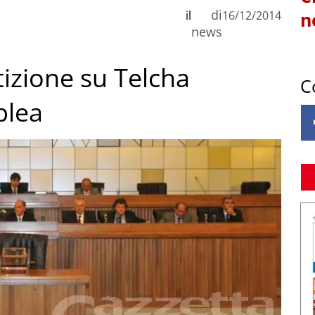
di
il
16/12/2014
n
news
etizione su Telcha
C
blea