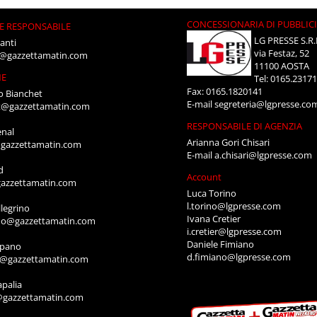
CONCESSIONARIA DI PUBBLIC
E RESPONSABILE
LG PRESSE S.R.
anti
via Festaz, 52
i@gazzettamatin.com
11100 AOSTA
NE
Tel: 0165.2317
Fax: 0165.1820141
o Bianchet
E-mail
segreteria@lgpresse.co
t@gazzettamatin.com
RESPONSABILE DI AGENZIA
enal
Arianna Gori Chisari
gazzettamatin.com
E-mail
a.chisari@lgpresse.com
d
Account
azzettamatin.com
Luca Torino
l.torino@lgpresse.com
legrino
Ivana Cretier
ino@gazzettamatin.com
i.cretier@lgpresse.com
Daniele Fimiano
mpano
d.fimiano@lgpresse.com
o@gazzettamatin.com
apalia
@gazzettamatin.com