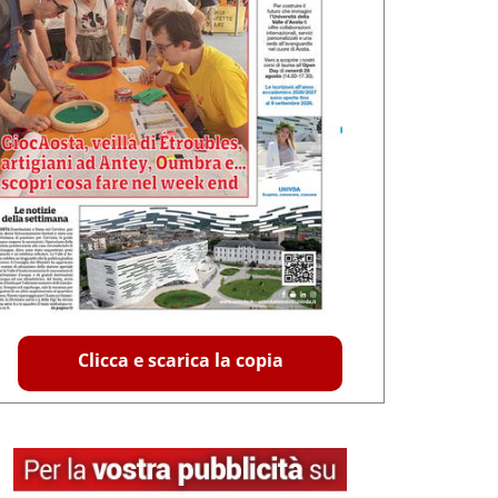
Clicca e scarica la copia