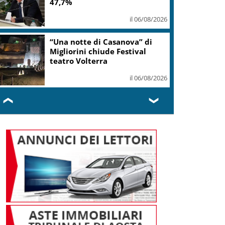
donne Fi chiedono quote vere
il 06/08/2026
Europei Tuffi, Pellacani è
pokerissimo: 5 ori in 5 gare
il 06/08/2026
❮
❯