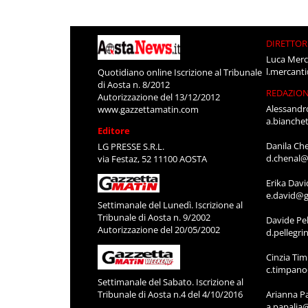
DIRETTOR
Luca Merc
l.mercant
Quotidiano online Iscrizione al Tribunale
di Aosta n. 8/2012
REDAZIO
Autorizzazione del 13/12/2012
Alessandr
www.gazzettamatin.com
a.bianche
Editore
Danila Ch
LG PRESSE S.R.L.
d.chenal@
via Festaz, 52 11100 AOSTA
Erika Davi
e.david@g
Settimanale del Lunedì. Iscrizione al
Tribunale di Aosta n. 9/2002
Davide Pel
Autorizzazione del 20/05/2002
d.pellegr
Cinzia Ti
c.timpan
Settimanale del Sabato. Iscrizione al
Tribunale di Aosta n.4 del 4/10/2016
Arianna P
a.papalia