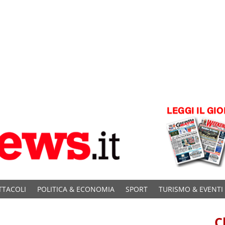
TTACOLI
POLITICA & ECONOMIA
SPORT
TURISMO & EVENTI
C