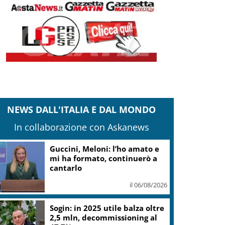
NEWS DALL'ITALIA E DAL MONDO
In collaborazione con Askanews
Valle d’Aosta, torna la festa
del lardo di Arnad: c’è anche il
gelato
il 06/08/2026
L.elettorale, tornano
malumori su alternanza,