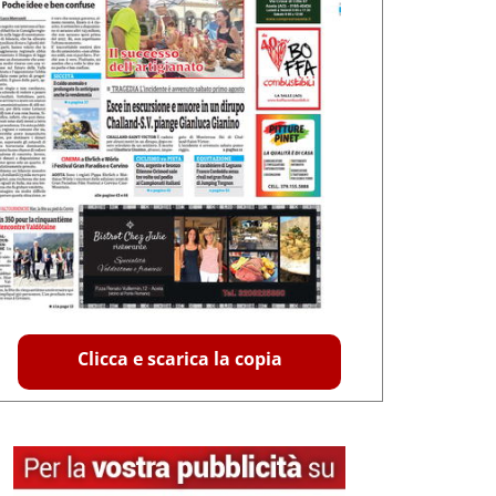
Clicca e scarica la copia