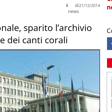
di
il
21/12/2014
n
news
nale, sparito l’archivio
C
e dei canti corali