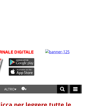
ALTRO
licca per leggere tutte le