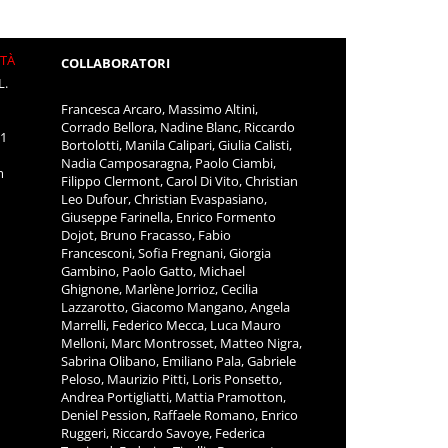
ITÀ
COLLABORATORI
L.
Francesca Arcaro, Massimo Altini,
Corrado Bellora, Nadine Blanc, Riccardo
11
Bortolotti, Manila Calipari, Giulia Calisti,
Nadia Camposaragna, Paolo Ciambi,
m
Filippo Clermont, Carol Di Vito, Christian
Leo Dufour, Christian Evaspasiano,
Giuseppe Farinella, Enrico Formento
Dojot, Bruno Fracasso, Fabio
Francesconi, Sofia Fregnani, Giorgia
Gambino, Paolo Gatto, Michael
Ghignone, Marlène Jorrioz, Cecilia
Lazzarotto, Giacomo Mangano, Angela
Marrelli, Federico Mecca, Luca Mauro
Melloni, Marc Montrosset, Matteo Nigra,
Sabrina Olibano, Emiliano Pala, Gabriele
Peloso, Maurizio Pitti, Loris Ponsetto,
Andrea Portigliatti, Mattia Pramotton,
Deniel Pession, Raffaele Romano, Enrico
Ruggeri, Riccardo Savoye, Federica