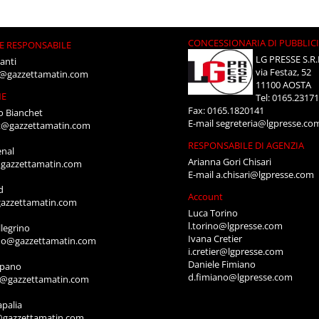
CONCESSIONARIA DI PUBBLIC
E RESPONSABILE
LG PRESSE S.R.
anti
via Festaz, 52
i@gazzettamatin.com
11100 AOSTA
NE
Tel: 0165.2317
Fax: 0165.1820141
o Bianchet
E-mail
segreteria@lgpresse.co
t@gazzettamatin.com
RESPONSABILE DI AGENZIA
enal
Arianna Gori Chisari
gazzettamatin.com
E-mail
a.chisari@lgpresse.com
d
Account
azzettamatin.com
Luca Torino
l.torino@lgpresse.com
legrino
Ivana Cretier
ino@gazzettamatin.com
i.cretier@lgpresse.com
Daniele Fimiano
mpano
d.fimiano@lgpresse.com
o@gazzettamatin.com
apalia
@gazzettamatin.com