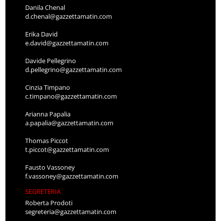
Danila Chenal
d.chenal@gazzettamatin.com
Erika David
e.david@gazzettamatin.com
Davide Pellegrino
d.pellegrino@gazzettamatin.com
Cinzia Timpano
c.timpano@gazzettamatin.com
Arianna Papalia
a.papalia@gazzettamatin.com
Thomas Piccot
t.piccot@gazzettamatin.com
Fausto Vassoney
f.vassoney@gazzettamatin.com
SEGRETERIA
Roberta Prodoti
segreteria@gazzettamatin.com