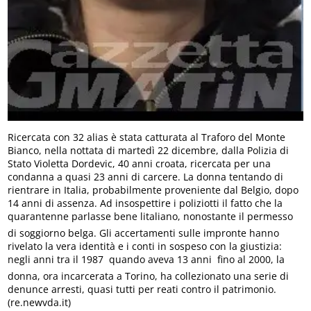
Ricercata con 32 alias è stata catturata al Traforo del Monte
Bianco, nella nottata di martedì 22 dicembre, dalla Polizia di
Stato Violetta Dordevic, 40 anni croata, ricercata per una
condanna a quasi 23 anni di carcere. La donna tentando di
rientrare in Italia, probabilmente proveniente dal Belgio, dopo
14 anni di assenza. Ad insospettire i poliziotti il fatto che la
quarantenne parlasse bene litaliano, nonostante il permesso
di soggiorno belga. Gli accertamenti sulle impronte hanno
rivelato la vera identità e i conti in sospeso con la giustizia:
negli anni tra il 1987  quando aveva 13 anni  fino al 2000, la
donna, ora incarcerata a Torino, ha collezionato una serie di
denunce arresti, quasi tutti per reati contro il patrimonio.
(re.newvda.it)