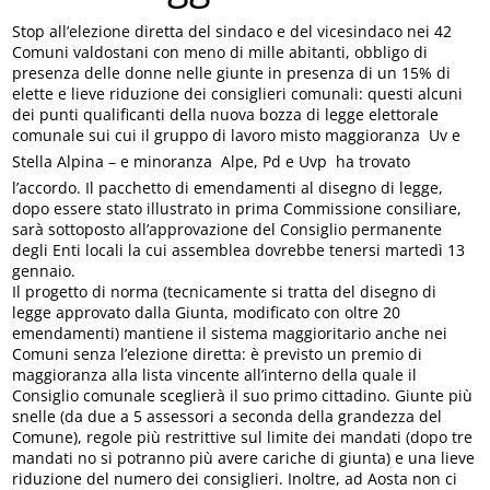
Stop all’elezione diretta del sindaco e del vicesindaco nei 42
Comuni valdostani con meno di mille abitanti, obbligo di
presenza delle donne nelle giunte in presenza di un 15% di
elette e lieve riduzione dei consiglieri comunali: questi alcuni
dei punti qualificanti della nuova bozza di legge elettorale
comunale sui cui il gruppo di lavoro misto maggioranza  Uv e
Stella Alpina – e minoranza  Alpe, Pd e Uvp  ha trovato
l’accordo. Il pacchetto di emendamenti al disegno di legge,
dopo essere stato illustrato in prima Commissione consiliare,
sarà sottoposto all’approvazione del Consiglio permanente
degli Enti locali la cui assemblea dovrebbe tenersi martedì 13
gennaio.
Il progetto di norma (tecnicamente si tratta del disegno di
legge approvato dalla Giunta, modificato con oltre 20
emendamenti) mantiene il sistema maggioritario anche nei
Comuni senza l’elezione diretta: è previsto un premio di
maggioranza alla lista vincente all’interno della quale il
Consiglio comunale sceglierà il suo primo cittadino. Giunte più
snelle (da due a 5 assessori a seconda della grandezza del
Comune), regole più restrittive sul limite dei mandati (dopo tre
mandati no si potranno più avere cariche di giunta) e una lieve
riduzione del numero dei consiglieri. Inoltre, ad Aosta non ci