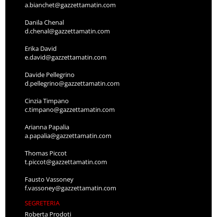
a.bianchet@gazzettamatin.com
Danila Chenal
d.chenal@gazzettamatin.com
Erika David
e.david@gazzettamatin.com
Davide Pellegrino
d.pellegrino@gazzettamatin.com
Cinzia Timpano
c.timpano@gazzettamatin.com
Arianna Papalia
a.papalia@gazzettamatin.com
Thomas Piccot
t.piccot@gazzettamatin.com
Fausto Vassoney
f.vassoney@gazzettamatin.com
SEGRETERIA
Roberta Prodoti