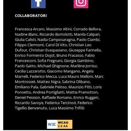
COLLABORATORI
Francesca Arcaro, Massimo Altini, Corrado Bellora,
Nadine Blanc, Riccardo Bortolotti, Manila Calipari,
Giulia Calisti, Nadia Camposaragna, Paolo Ciambi,
Filippo Clermont, Carol Di Vito, Christian Leo
Dufour, Christian Evaspasiano, Giuseppe Farinella,
Enrico Formento Dojot, Bruno Fracasso, Fabio
Francesconi, Sofia Fregnani, Giorgia Gambino,
Paolo Gatto, Michael Ghignone, Marlène Jorrioz,
Cecilia Lazzarotto, Giacomo Mangano, Angela
Marrelli, Federico Mecca, Luca Mauro Melloni, Marc
Montrosset, Matteo Nigra, Sabrina Olibano,
Emiliano Pala, Gabriele Peloso, Maurizio Pitti, Loris
Ponsetto, Andrea Portigliatti, Mattia Pramotton,
Deniel Pession, Raffaele Romano, Enrico Ruggeri,
Riccardo Savoye, Federica Tercinod, Federico
Tigellio Benvenuto, Luca Massimo Trifilò