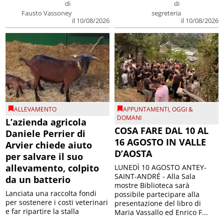
di
di
Fausto Vassoney
segreteria
il 10/08/2026
il 10/08/2026
ALLEVAMENTO
APPUNTAMENTI
,
OGGI &
DOMANI
L’azienda agricola
COSA FARE DAL 10 AL
Daniele Perrier di
16 AGOSTO IN VALLE
Arvier chiede aiuto
D’AOSTA
per salvare il suo
allevamento, colpito
LUNEDÌ 10 AGOSTO ANTEY-
SAINT-ANDRÉ - Alla Sala
da un batterio
mostre Biblioteca sarà
Lanciata una raccolta fondi
possibile partecipare alla
per sostenere i costi veterinari
presentazione del libro di
e far ripartire la stalla
Maria Vassallo ed Enrico F...