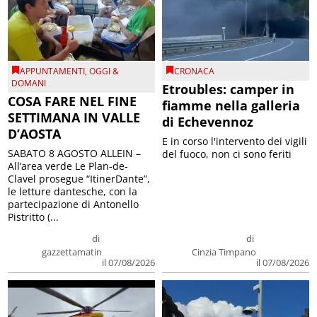
APPUNTAMENTI
,
OGGI &
CRONACA
DOMANI
Etroubles: camper in
COSA FARE NEL FINE
fiamme nella galleria
SETTIMANA IN VALLE
di Echevennoz
D’AOSTA
E in corso l'intervento dei vigili
SABATO 8 AGOSTO ALLEIN –
del fuoco, non ci sono feriti
All’area verde Le Plan-de-
Clavel prosegue “ItinerDante”,
le letture dantesche, con la
partecipazione di Antonello
Pistritto (...
di
di
gazzettamatin
Cinzia Timpano
il 07/08/2026
il 07/08/2026