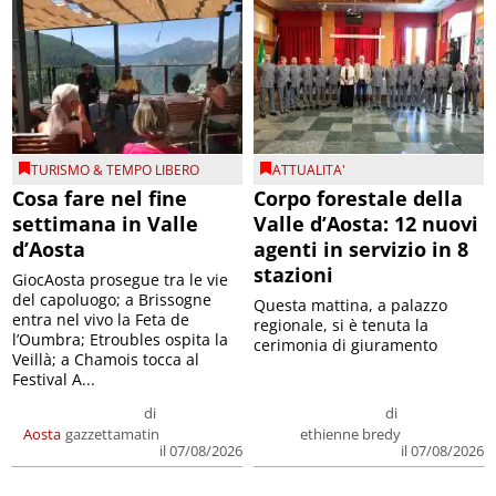
TURISMO & TEMPO LIBERO
ATTUALITA'
Cosa fare nel fine
Corpo forestale della
settimana in Valle
Valle d’Aosta: 12 nuovi
d’Aosta
agenti in servizio in 8
stazioni
GiocAosta prosegue tra le vie
del capoluogo; a Brissogne
Questa mattina, a palazzo
entra nel vivo la Feta de
regionale, si è tenuta la
l’Oumbra; Etroubles ospita la
cerimonia di giuramento
Veillà; a Chamois tocca al
Festival A...
di
di
Aosta
gazzettamatin
ethienne bredy
il 07/08/2026
il 07/08/2026