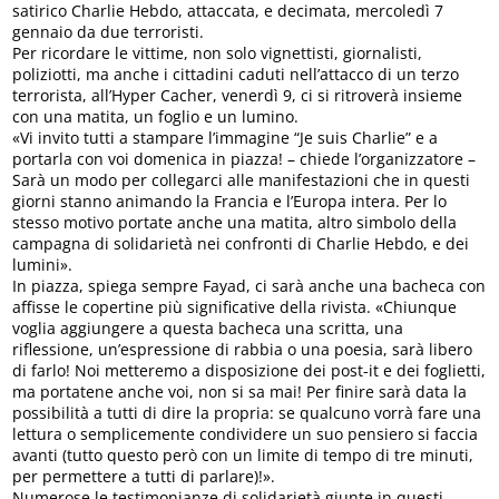
satirico Charlie Hebdo, attaccata, e decimata, mercoledì 7
gennaio da due terroristi.
Per ricordare le vittime, non solo vignettisti, giornalisti,
poliziotti, ma anche i cittadini caduti nell’attacco di un terzo
terrorista, all’Hyper Cacher, venerdì 9, ci si ritroverà insieme
con una matita, un foglio e un lumino.
«Vi invito tutti a stampare l’immagine “Je suis Charlie” e a
portarla con voi domenica in piazza! – chiede l’organizzatore –
Sarà un modo per collegarci alle manifestazioni che in questi
giorni stanno animando la Francia e l’Europa intera. Per lo
stesso motivo portate anche una matita, altro simbolo della
campagna di solidarietà nei confronti di Charlie Hebdo, e dei
lumini».
In piazza, spiega sempre Fayad, ci sarà anche una bacheca con
affisse le copertine più significative della rivista. «Chiunque
voglia aggiungere a questa bacheca una scritta, una
riflessione, un’espressione di rabbia o una poesia, sarà libero
di farlo! Noi metteremo a disposizione dei post-it e dei foglietti,
ma portatene anche voi, non si sa mai! Per finire sarà data la
possibilità a tutti di dire la propria: se qualcuno vorrà fare una
lettura o semplicemente condividere un suo pensiero si faccia
avanti (tutto questo però con un limite di tempo di tre minuti,
per permettere a tutti di parlare)!».
Numerose le testimonianze di solidarietà giunte in questi