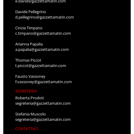
e.david@gazzettamatin.com
Davide Pellegrino
d.pellegrino@gazzettamatin.com
Cinzia Timpano
c.timpano@gazzettamatin.com
Arianna Papalia
a.papalia@gazzettamatin.com
Thomas Piccot
t.piccot@gazzettamatin.com
Fausto Vassoney
f.vassoney@gazzettamatin.com
SEGRETERIA
Roberta Prodoti
segreteria@gazzettamatin.com
Stefania Muscolo
segreteria@gazzettamatin.com
CONTATTACI