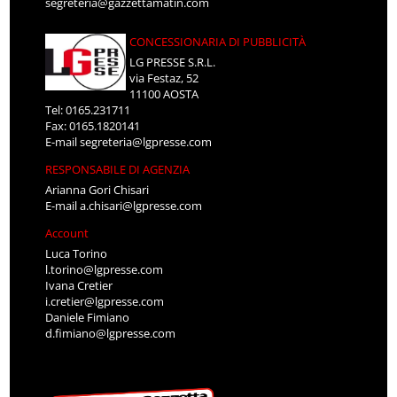
segreteria@gazzettamatin.com
CONCESSIONARIA DI PUBBLICITÀ
LG PRESSE S.R.L.
via Festaz, 52
11100 AOSTA
Tel: 0165.231711
Fax: 0165.1820141
E-mail
segreteria@lgpresse.com
RESPONSABILE DI AGENZIA
Arianna Gori Chisari
E-mail
a.chisari@lgpresse.com
Account
Luca Torino
l.torino@lgpresse.com
Ivana Cretier
i.cretier@lgpresse.com
Daniele Fimiano
d.fimiano@lgpresse.com