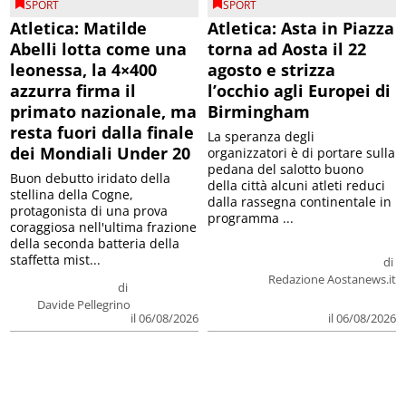
SPORT
SPORT
Atletica: Matilde
Atletica: Asta in Piazza
Abelli lotta come una
torna ad Aosta il 22
leonessa, la 4×400
agosto e strizza
azzurra firma il
l’occhio agli Europei di
primato nazionale, ma
Birmingham
resta fuori dalla finale
La speranza degli
dei Mondiali Under 20
organizzatori è di portare sulla
pedana del salotto buono
Buon debutto iridato della
della città alcuni atleti reduci
stellina della Cogne,
dalla rassegna continentale in
protagonista di una prova
programma ...
coraggiosa nell'ultima frazione
della seconda batteria della
staffetta mist...
di
Redazione Aostanews.it
di
Davide Pellegrino
il 06/08/2026
il 06/08/2026