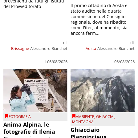
provenienti da tutti gli istituti
Il primo cittadino di Aosta è
del Provveditorato
stato audito nella quarta
commissione del Consiglio
regionale, dove ha ribadito
come l'iter, al momento, sia
ancora ferm...
di
di
Brissogne
Alessandro Bianchet
Aosta
Alessandro Bianchet
il 06/08/2026
il 06/08/2026
FOTOGRAFIA
AMBIENTE
,
GHIACCIAI
,
MONTAGNA
Anima Alpina, le
Ghiacciaio
fotografie di Ilenia
Planpincieux,