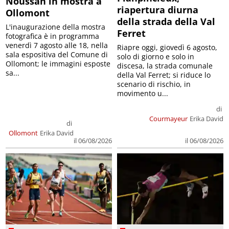
Noussan in mostra a
riapertura diurna
Ollomont
della strada della Val
L'inaugurazione della mostra
Ferret
fotografica è in programma
venerdì 7 agosto alle 18, nella
Riapre oggi, giovedì 6 agosto,
sala espositiva del Comune di
solo di giorno e solo in
Ollomont; le immagini esposte
discesa, la strada comunale
sa...
della Val Ferret; si riduce lo
scenario di rischio, in
movimento u...
di
Courmayeur
Erika David
di
Ollomont
Erika David
il 06/08/2026
il 06/08/2026