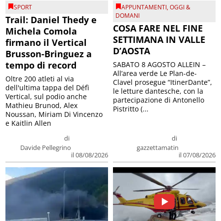
SPORT
APPUNTAMENTI
,
OGGI &
DOMANI
Trail: Daniel Thedy e
COSA FARE NEL FINE
Michela Comola
SETTIMANA IN VALLE
firmano il Vertical
D’AOSTA
Brusson-Bringuez a
tempo di record
SABATO 8 AGOSTO ALLEIN –
All’area verde Le Plan-de-
Oltre 200 atleti al via
Clavel prosegue “ItinerDante”,
dell'ultima tappa del Défì
le letture dantesche, con la
Vertical, sul podio anche
partecipazione di Antonello
Mathieu Brunod, Alex
Pistritto (...
Noussan, Miriam Di Vincenzo
e Kaitlin Allen
di
di
Davide Pellegrino
gazzettamatin
il 08/08/2026
il 07/08/2026