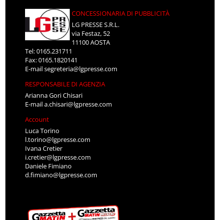
CONCESSIONARIA DI PUBBLICITÀ
LG PRESSE S.R.L.
via Festaz, 52
11100 AOSTA
Tel: 0165.231711
Fax: 0165.1820141
E-mail
segreteria@lgpresse.com
RESPONSABILE DI AGENZIA
Arianna Gori Chisari
E-mail
a.chisari@lgpresse.com
Account
Luca Torino
l.torino@lgpresse.com
Ivana Cretier
i.cretier@lgpresse.com
Daniele Fimiano
d.fimiano@lgpresse.com