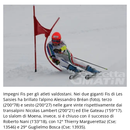
Impegni Fis per gli atleti valdostani. Nei due giganti Fis di Les
Saisies ha brillato l’alpino Alessandro Bréan (foto), terzo
(2’00″78) e sesto (2’00″27) nelle gare vinte rispettivamente dai
transalpini Nicolas Lambert (2’00″21) ed Elie Gateau (1’59″17).
Lo slalom di Moena, invece, si è chiuso con il successo di
Roberto Nani (1’33″18), con 12° Thierry Marguerettaz (Cse;
13546) e 29° Guglielmo Bosca (Cse; 13935).