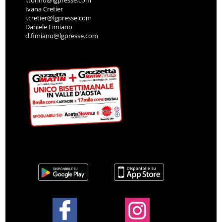
l.torino@lgpresse.com
Ivana Cretier
i.cretier@lgpresse.com
Daniele Fimiano
d.fimiano@lgpresse.com