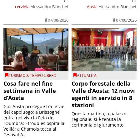
di
di
cervinia
Alessandro Bianchet
Aosta
Alessandro Bianchet
il 07/08/2026
il 07/08/2026
TURISMO & TEMPO LIBERO
ATTUALITA'
Cosa fare nel fine
Corpo forestale della
settimana in Valle
Valle d’Aosta: 12 nuovi
d’Aosta
agenti in servizio in 8
stazioni
GiocAosta prosegue tra le vie
del capoluogo; a Brissogne
Questa mattina, a palazzo
entra nel vivo la Feta de
regionale, si è tenuta la
l’Oumbra; Etroubles ospita la
cerimonia di giuramento
Veillà; a Chamois tocca al
Festival A...