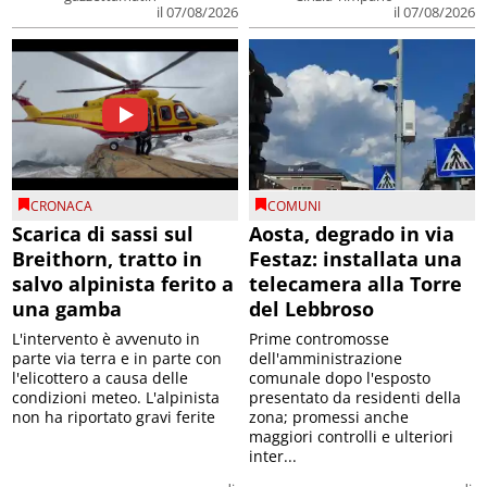
il 07/08/2026
il 07/08/2026
CRONACA
COMUNI
Scarica di sassi sul
Aosta, degrado in via
Breithorn, tratto in
Festaz: installata una
salvo alpinista ferito a
telecamera alla Torre
una gamba
del Lebbroso
L'intervento è avvenuto in
Prime contromosse
parte via terra e in parte con
dell'amministrazione
l'elicottero a causa delle
comunale dopo l'esposto
condizioni meteo. L'alpinista
presentato da residenti della
non ha riportato gravi ferite
zona; promessi anche
maggiori controlli e ulteriori
inter...