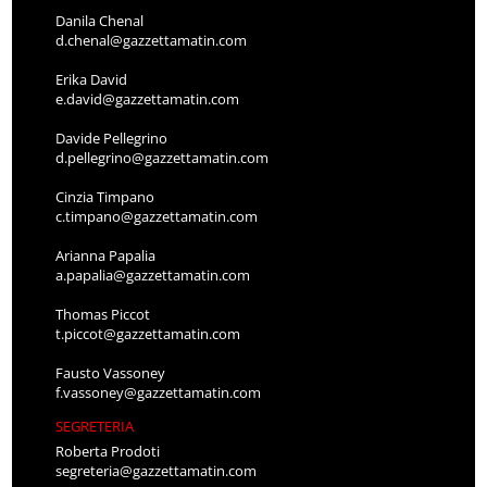
Danila Chenal
d.chenal@gazzettamatin.com
Erika David
e.david@gazzettamatin.com
Davide Pellegrino
d.pellegrino@gazzettamatin.com
Cinzia Timpano
c.timpano@gazzettamatin.com
Arianna Papalia
a.papalia@gazzettamatin.com
Thomas Piccot
t.piccot@gazzettamatin.com
Fausto Vassoney
f.vassoney@gazzettamatin.com
SEGRETERIA
Roberta Prodoti
segreteria@gazzettamatin.com