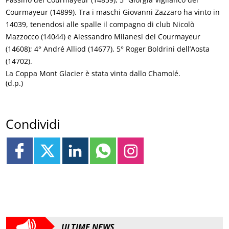
Courmayeur (14899). Tra i maschi Giovanni Zazzaro ha vinto in
14039, tenendosi alle spalle il compagno di club Nicolò
Mazzocco (14044) e Alessandro Milanesi del Courmayeur
(14608); 4° André Alliod (14677), 5° Roger Boldrini dell’Aosta
(14702).
La Coppa Mont Glacier è stata vinta dallo Chamolé.
(d.p.)
Condividi
ULTIME NEWS