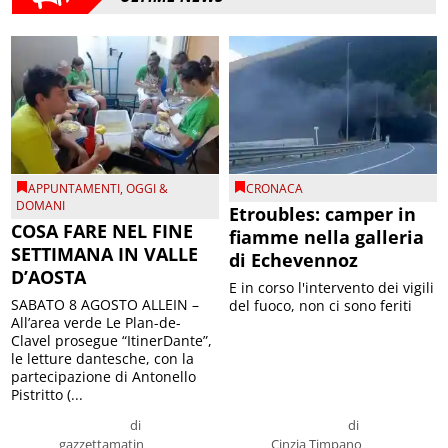
APPUNTAMENTI
,
OGGI &
CRONACA
DOMANI
Etroubles: camper in
COSA FARE NEL FINE
fiamme nella galleria
SETTIMANA IN VALLE
di Echevennoz
D’AOSTA
E in corso l'intervento dei vigili
SABATO 8 AGOSTO ALLEIN –
del fuoco, non ci sono feriti
All’area verde Le Plan-de-
Clavel prosegue “ItinerDante”,
le letture dantesche, con la
partecipazione di Antonello
Pistritto (...
di
di
gazzettamatin
Cinzia Timpano