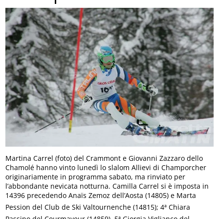
Martina Carrel (foto) del Crammont e Giovanni Zazzaro dello
Chamolé hanno vinto lunedì lo slalom Allievi di Champorcher
originariamente in programma sabato, ma rinviato per
l’abbondante nevicata notturna. Camilla Carrel si è imposta in
14396 precedendo Anaïs Zemoz dell’Aosta (14805) e Marta
Pession del Club de Ski Valtournenche (14815); 4ª Chiara
Passino del Courmayeur (14859), 5ª Giorgia Viglianco del