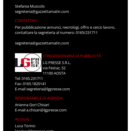
Stefania Muscolo
segreteria@gazzettamatin.com
CONTATTACI
Per pubblicazione annunci, necrologi, offro e cerco lavoro,
contattare la segreteria al numero: 0165/231711
segreteria@gazzettamatin.com
CONCESSIONARIA DI PUBBLICITÀ
LG PRESSE S.R.L.
via Festaz, 52
11100 AOSTA
Tel: 0165.231711
Fax: 0165.1820141
E-mail
segreteria@lgpresse.com
RESPONSABILE DI AGENZIA
Arianna Gori Chisari
E-mail
a.chisari@lgpresse.com
Account
Luca Torino