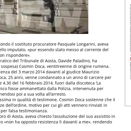
ondo il sostituto procuratore Pasquale Longarini, aveva
atello imputato, «pur essendo stato messo al corrente del
non rispondere».
atico del Tribunale di Aosta, Davide Paladino, ha
 sospesa) Cosmin Doca, ventitreenne di origine rumena.
udienza del 3 marzo 2014 davanti al giudice Maurizio
l Doca, 25 anni, venne condannato a un anno di carcere per
e 4.30 del 16 febbraio 2014, fuori dalla discoteca ‘La
mico fosse ammanettato dalla Polizia, intervenuta per
endosi poi a sua volta all’arresto.
issima in qualità di testimone, Cosmin Doca sostenne che il
e dell’ordine, motivo per cui gli atti vennero rinviati in
 per falsa testimonianza.
foro di Aosta, aveva chiesto l’assoluzione del suo assistito in
lo «non ha opposto resistenza lì davanti a me», rendendo