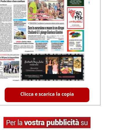
Clicca e scarica la copia