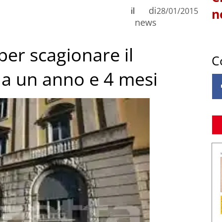
di
il
28/01/2015
n
news
per scagionare il
C
 a un anno e 4 mesi