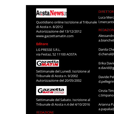
DIRETTOR
Luca Merc
l.mercant
Quotidiano online Iscrizione al Tribunale
di Aosta n. 8/2012
REDAZIO
Autorizzazione del 13/12/2012
Alessandr
www.gazzettamatin.com
a.bianche
Editore
Danila Ch
LG PRESSE S.R.L.
d.chenal@
via Festaz, 52 11100 AOSTA
Erika Davi
e.david@g
Settimanale del Lunedì. Iscrizione al
Tribunale di Aosta n. 9/2002
Davide Pel
Autorizzazione del 20/05/2002
d.pellegr
Cinzia Ti
c.timpan
Settimanale del Sabato. Iscrizione al
Tribunale di Aosta n.4 del 4/10/2016
Arianna P
a.papalia
REDAZIONE