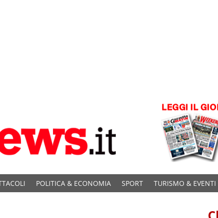
TTACOLI
POLITICA & ECONOMIA
SPORT
TURISMO & EVENTI
C