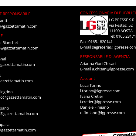
CONCESSIONARIA DI PUBBLIC
E RESPONSABILE
LG PRESSE S.R.
anti
via Festaz, 52
i@gazzettamatin.com
11100 AOSTA
NE
Tel: 0165.2317
Fax: 0165.1820141
o Bianchet
E-mail
segreteria@lgpresse.co
t@gazzettamatin.com
RESPONSABILE DI AGENZIA
enal
Arianna Gori Chisari
gazzettamatin.com
E-mail
a.chisari@lgpresse.com
d
Account
azzettamatin.com
Luca Torino
l.torino@lgpresse.com
legrino
Ivana Cretier
ino@gazzettamatin.com
i.cretier@lgpresse.com
Daniele Fimiano
mpano
d.fimiano@lgpresse.com
o@gazzettamatin.com
apalia
@gazzettamatin.com