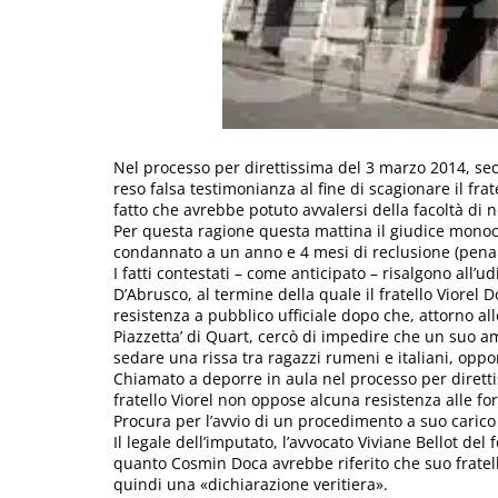
Nel processo per direttissima del 3 marzo 2014, sec
reso falsa testimonianza al fine di scagionare il fr
fatto che avrebbe potuto avvalersi della facoltà di 
Per questa ragione questa mattina il giudice monocr
condannato a un anno e 4 mesi di reclusione (pena
I fatti contestati – come anticipato – risalgono all’
D’Abrusco, al termine della quale il fratello Viore
resistenza a pubblico ufficiale dopo che, attorno all
Piazzetta’ di Quart, cercò di impedire che un suo a
sedare una rissa tra ragazzi rumeni e italiani, oppon
Chiamato a deporre in aula nel processo per dirett
fratello Viorel non oppose alcuna resistenza alle forz
Procura per l’avvio di un procedimento a suo carico
Il legale dell’imputato, l’avvocato Viviane Bellot del 
quanto Cosmin Doca avrebbe riferito che suo fratel
quindi una «dichiarazione veritiera».