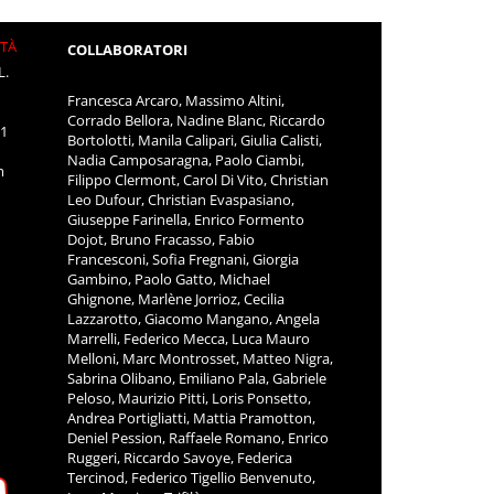
ITÀ
COLLABORATORI
L.
Francesca Arcaro, Massimo Altini,
Corrado Bellora, Nadine Blanc, Riccardo
11
Bortolotti, Manila Calipari, Giulia Calisti,
Nadia Camposaragna, Paolo Ciambi,
m
Filippo Clermont, Carol Di Vito, Christian
Leo Dufour, Christian Evaspasiano,
Giuseppe Farinella, Enrico Formento
Dojot, Bruno Fracasso, Fabio
Francesconi, Sofia Fregnani, Giorgia
Gambino, Paolo Gatto, Michael
Ghignone, Marlène Jorrioz, Cecilia
Lazzarotto, Giacomo Mangano, Angela
Marrelli, Federico Mecca, Luca Mauro
Melloni, Marc Montrosset, Matteo Nigra,
Sabrina Olibano, Emiliano Pala, Gabriele
Peloso, Maurizio Pitti, Loris Ponsetto,
Andrea Portigliatti, Mattia Pramotton,
Deniel Pession, Raffaele Romano, Enrico
Ruggeri, Riccardo Savoye, Federica
Tercinod, Federico Tigellio Benvenuto,