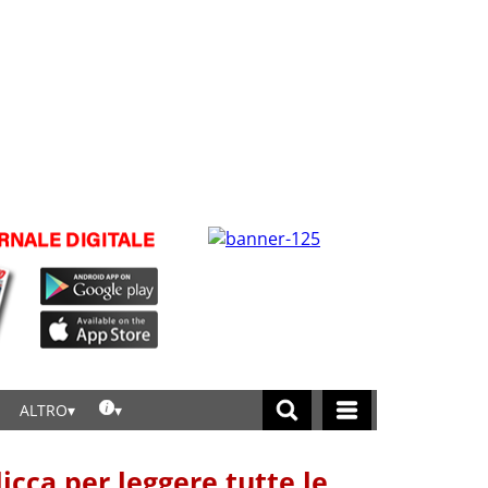
ALTRO
licca per leggere tutte le