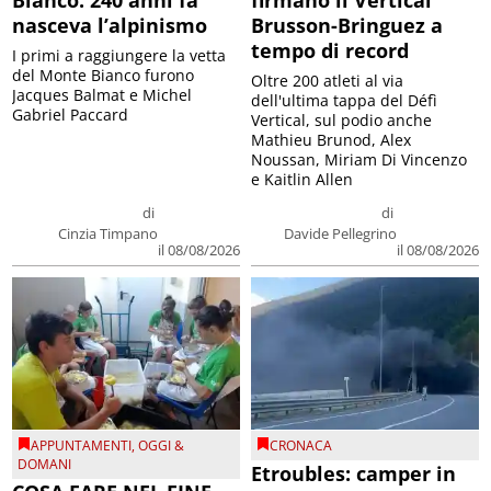
nasceva l’alpinismo
Brusson-Bringuez a
tempo di record
I primi a raggiungere la vetta
del Monte Bianco furono
Oltre 200 atleti al via
Jacques Balmat e Michel
dell'ultima tappa del Défì
Gabriel Paccard
Vertical, sul podio anche
Mathieu Brunod, Alex
Noussan, Miriam Di Vincenzo
e Kaitlin Allen
di
di
Cinzia Timpano
Davide Pellegrino
il 08/08/2026
il 08/08/2026
APPUNTAMENTI
,
OGGI &
CRONACA
DOMANI
Etroubles: camper in