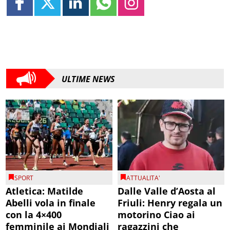
ULTIME NEWS
SPORT
ATTUALITA'
Atletica: Matilde
Dalle Valle d’Aosta al
Abelli vola in finale
Friuli: Henry regala un
con la 4×400
motorino Ciao ai
femminile ai Mondiali
ragazzini che