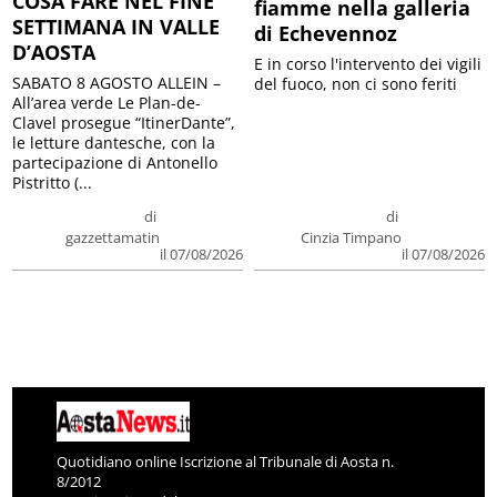
COSA FARE NEL FINE
fiamme nella galleria
SETTIMANA IN VALLE
di Echevennoz
D’AOSTA
E in corso l'intervento dei vigili
SABATO 8 AGOSTO ALLEIN –
del fuoco, non ci sono feriti
All’area verde Le Plan-de-
Clavel prosegue “ItinerDante”,
le letture dantesche, con la
partecipazione di Antonello
Pistritto (...
di
di
gazzettamatin
Cinzia Timpano
il 07/08/2026
il 07/08/2026
Quotidiano online Iscrizione al Tribunale di Aosta n.
8/2012