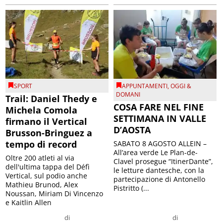
SPORT
APPUNTAMENTI
,
OGGI &
DOMANI
Trail: Daniel Thedy e
COSA FARE NEL FINE
Michela Comola
SETTIMANA IN VALLE
firmano il Vertical
D’AOSTA
Brusson-Bringuez a
tempo di record
SABATO 8 AGOSTO ALLEIN –
All’area verde Le Plan-de-
Oltre 200 atleti al via
Clavel prosegue “ItinerDante”,
dell'ultima tappa del Défì
le letture dantesche, con la
Vertical, sul podio anche
partecipazione di Antonello
Mathieu Brunod, Alex
Pistritto (...
Noussan, Miriam Di Vincenzo
e Kaitlin Allen
di
di