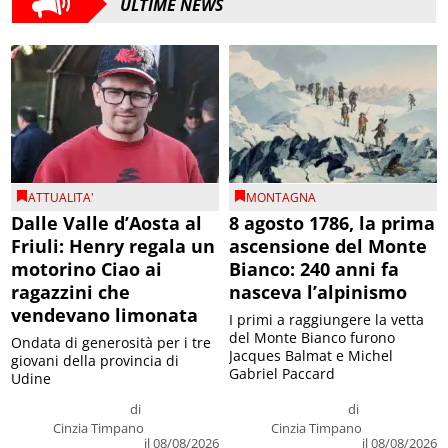
ULTIME NEWS
ATTUALITA'
MONTAGNA
Dalle Valle d’Aosta al
8 agosto 1786, la prima
Friuli: Henry regala un
ascensione del Monte
motorino Ciao ai
Bianco: 240 anni fa
ragazzini che
nasceva l’alpinismo
vendevano limonata
I primi a raggiungere la vetta
del Monte Bianco furono
Ondata di generosità per i tre
Jacques Balmat e Michel
giovani della provincia di
Gabriel Paccard
Udine
di
di
Cinzia Timpano
Cinzia Timpano
il 08/08/2026
il 08/08/2026