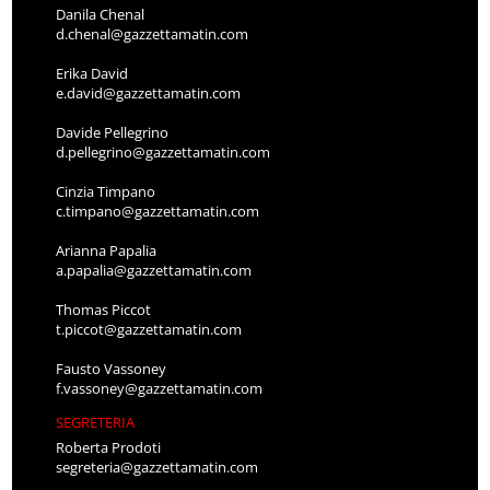
Danila Chenal
d.chenal@gazzettamatin.com
Erika David
e.david@gazzettamatin.com
Davide Pellegrino
d.pellegrino@gazzettamatin.com
Cinzia Timpano
c.timpano@gazzettamatin.com
Arianna Papalia
a.papalia@gazzettamatin.com
Thomas Piccot
t.piccot@gazzettamatin.com
Fausto Vassoney
f.vassoney@gazzettamatin.com
SEGRETERIA
Roberta Prodoti
segreteria@gazzettamatin.com