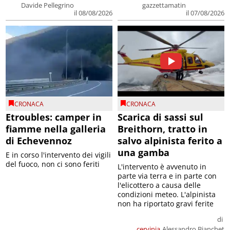
Davide Pellegrino
gazzettamatin
il 08/08/2026
il 07/08/2026
CRONACA
CRONACA
Etroubles: camper in
Scarica di sassi sul
fiamme nella galleria
Breithorn, tratto in
di Echevennoz
salvo alpinista ferito a
una gamba
E in corso l'intervento dei vigili
del fuoco, non ci sono feriti
L'intervento è avvenuto in
parte via terra e in parte con
l'elicottero a causa delle
condizioni meteo. L'alpinista
non ha riportato gravi ferite
di
cervinia
Alessandro Bianchet