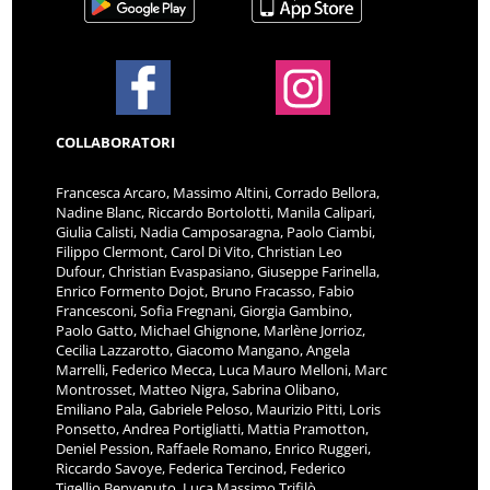
COLLABORATORI
Francesca Arcaro, Massimo Altini, Corrado Bellora,
Nadine Blanc, Riccardo Bortolotti, Manila Calipari,
Giulia Calisti, Nadia Camposaragna, Paolo Ciambi,
Filippo Clermont, Carol Di Vito, Christian Leo
Dufour, Christian Evaspasiano, Giuseppe Farinella,
Enrico Formento Dojot, Bruno Fracasso, Fabio
Francesconi, Sofia Fregnani, Giorgia Gambino,
Paolo Gatto, Michael Ghignone, Marlène Jorrioz,
Cecilia Lazzarotto, Giacomo Mangano, Angela
Marrelli, Federico Mecca, Luca Mauro Melloni, Marc
Montrosset, Matteo Nigra, Sabrina Olibano,
Emiliano Pala, Gabriele Peloso, Maurizio Pitti, Loris
Ponsetto, Andrea Portigliatti, Mattia Pramotton,
Deniel Pession, Raffaele Romano, Enrico Ruggeri,
Riccardo Savoye, Federica Tercinod, Federico
Tigellio Benvenuto, Luca Massimo Trifilò