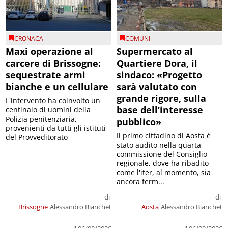
CRONACA
COMUNI
Maxi operazione al
Supermercato al
carcere di Brissogne:
Quartiere Dora, il
sequestrate armi
sindaco: «Progetto
bianche e un cellulare
sarà valutato con
grande rigore, sulla
L'intervento ha coinvolto un
base dell’interesse
centinaio di uomini della
Polizia penitenziaria,
pubblico»
provenienti da tutti gli istituti
Il primo cittadino di Aosta è
del Provveditorato
stato audito nella quarta
commissione del Consiglio
regionale, dove ha ribadito
come l'iter, al momento, sia
ancora ferm...
di
di
Brissogne
Alessandro Bianchet
Aosta
Alessandro Bianchet