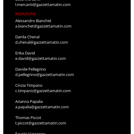
l.mercanti@gazzettamatin.com
REDAZIONE
Alessandro Bianchet
a.bianchet@gazzettamatin.com
Danila Chenal
d.chenal@gazzettamatin.com
Erika David
e.david@gazzettamatin.com
Davide Pellegrino
d.pellegrino@gazzettamatin.com
Cinzia Timpano
c.timpano@gazzettamatin.com
Arianna Papalia
a.papalia@gazzettamatin.com
Thomas Piccot
t.piccot@gazzettamatin.com
Fausto Vassoney