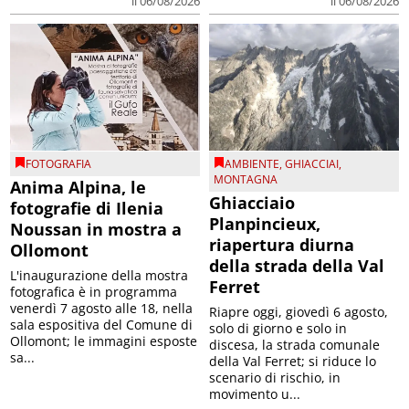
il 06/08/2026
il 06/08/2026
FOTOGRAFIA
AMBIENTE
,
GHIACCIAI
,
MONTAGNA
Anima Alpina, le
Ghiacciaio
fotografie di Ilenia
Planpincieux,
Noussan in mostra a
riapertura diurna
Ollomont
della strada della Val
L'inaugurazione della mostra
Ferret
fotografica è in programma
venerdì 7 agosto alle 18, nella
Riapre oggi, giovedì 6 agosto,
sala espositiva del Comune di
solo di giorno e solo in
Ollomont; le immagini esposte
discesa, la strada comunale
sa...
della Val Ferret; si riduce lo
scenario di rischio, in
movimento u...