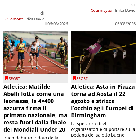
di
Courmayeur
Erika David
di
Ollomont
Erika David
il 06/08/2026
il 06/08/2026
SPORT
SPORT
Atletica: Matilde
Atletica: Asta in Piazza
Abelli lotta come una
torna ad Aosta il 22
leonessa, la 4×400
agosto e strizza
azzurra firma il
l’occhio agli Europei di
primato nazionale, ma
Birmingham
resta fuori dalla finale
La speranza degli
dei Mondiali Under 20
organizzatori è di portare sulla
pedana del salotto buono
Buon debutto iridato della