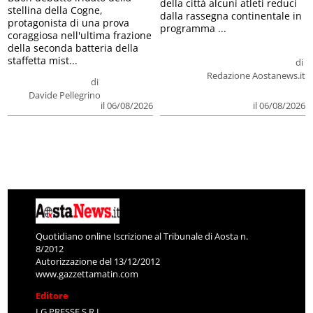
della città alcuni atleti reduci
stellina della Cogne,
dalla rassegna continentale in
protagonista di una prova
programma ...
coraggiosa nell'ultima frazione
della seconda batteria della
staffetta mist...
di
Redazione Aostanews.it
di
Davide Pellegrino
il 06/08/2026
il 06/08/2026
Quotidiano online Iscrizione al Tribunale di Aosta n.
8/2012
Autorizzazione del 13/12/2012
www.gazzettamatin.com
Editore
LG PRESSE S.R.L.