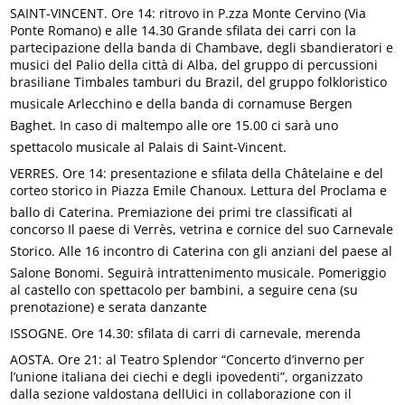
SAINT-VINCENT. Ore 14: ritrovo in P.zza Monte Cervino (Via
Ponte Romano) e alle 14.30 Grande sfilata dei carri con la
partecipazione della banda di Chambave, degli sbandieratori e
musici del Palio della città di Alba, del gruppo di percussioni
brasiliane Timbales tamburi du Brazil, del gruppo folkloristico
musicale Arlecchino e della banda di cornamuse Bergen
Baghet. In caso di maltempo alle ore 15.00 ci sarà uno
spettacolo musicale al Palais di Saint-Vincent.
VERRES. Ore 14: presentazione e sfilata della Châtelaine e del
corteo storico in Piazza Emile Chanoux. Lettura del Proclama e
ballo di Caterina. Premiazione dei primi tre classificati al
concorso Il paese di Verrès, vetrina e cornice del suo Carnevale
Storico. Alle 16 incontro di Caterina con gli anziani del paese al
Salone Bonomi. Seguirà intrattenimento musicale. Pomeriggio
al castello con spettacolo per bambini, a seguire cena (su
prenotazione) e serata danzante
ISSOGNE. Ore 14.30: sfilata di carri di carnevale, merenda
AOSTA. Ore 21: al Teatro Splendor “Concerto d’inverno per
l’unione italiana dei ciechi e degli ipovedenti”, organizzato
dalla sezione valdostana dellUici in collaborazione con il