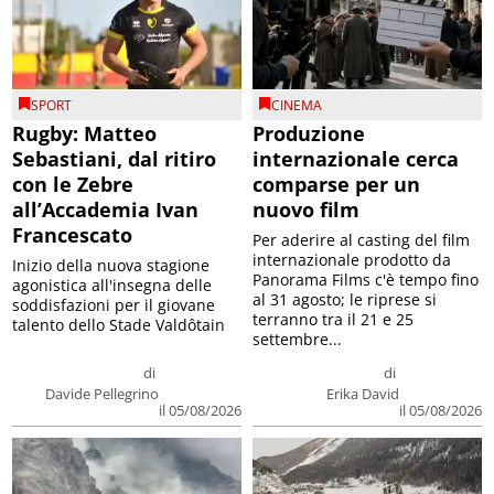
SPORT
CINEMA
Rugby: Matteo
Produzione
Sebastiani, dal ritiro
internazionale cerca
con le Zebre
comparse per un
all’Accademia Ivan
nuovo film
Francescato
Per aderire al casting del film
internazionale prodotto da
Inizio della nuova stagione
Panorama Films c'è tempo fino
agonistica all'insegna delle
al 31 agosto; le riprese si
soddisfazioni per il giovane
terranno tra il 21 e 25
talento dello Stade Valdôtain
settembre...
di
di
Davide Pellegrino
Erika David
il 05/08/2026
il 05/08/2026