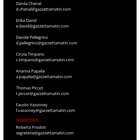
Danila Chenal
d.chenal@gazzettamatin.com
Erika David
e.david@gazzettamatin.com
Davide Pellegrino
d.pellegrino@gazzettamatin.com
Cinzia Timpano
c.timpano@gazzettamatin.com
Arianna Papalia
a.papalia@gazzettamatin.com
Thomas Piccot
t.piccot@gazzettamatin.com
Fausto Vassoney
f.vassoney@gazzettamatin.com
SEGRETERIA
Roberta Prodoti
segreteria@gazzettamatin.com