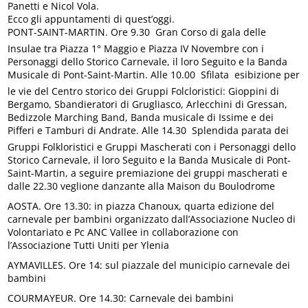
Panetti e Nicol Vola.
Ecco gli appuntamenti di quest’oggi.
PONT-SAINT-MARTIN. Ore 9.30  Gran Corso di gala delle
Insulae tra Piazza 1° Maggio e Piazza IV Novembre con i
Personaggi dello Storico Carnevale, il loro Seguito e la Banda
Musicale di Pont-Saint-Martin. Alle 10.00  Sfilata  esibizione per
le vie del Centro storico dei Gruppi Folcloristici: Gioppini di
Bergamo, Sbandieratori di Grugliasco, Arlecchini di Gressan,
Bedizzole Marching Band, Banda musicale di Issime e dei
Pifferi e Tamburi di Andrate. Alle 14.30  Splendida parata dei
Gruppi Folkloristici e Gruppi Mascherati con i Personaggi dello
Storico Carnevale, il loro Seguito e la Banda Musicale di Pont-
Saint-Martin, a seguire premiazione dei gruppi mascherati e
dalle 22.30 veglione danzante alla Maison du Boulodrome
AOSTA. Ore 13.30: in piazza Chanoux, quarta edizione del
carnevale per bambini organizzato dall’Associazione Nucleo di
Volontariato e Pc ANC Vallee in collaborazione con
l’Associazione Tutti Uniti per Ylenia
AYMAVILLES. Ore 14: sul piazzale del municipio carnevale dei
bambini
COURMAYEUR. Ore 14.30: Carnevale dei bambini