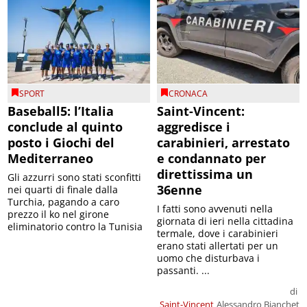
SPORT
CRONACA
Baseball5: l’Italia
Saint-Vincent:
conclude al quinto
aggredisce i
posto i Giochi del
carabinieri, arrestato
Mediterraneo
e condannato per
direttissima un
Gli azzurri sono stati sconfitti
36enne
nei quarti di finale dalla
Turchia, pagando a caro
I fatti sono avvenuti nella
prezzo il ko nel girone
giornata di ieri nella cittadina
eliminatorio contro la Tunisia
termale, dove i carabinieri
erano stati allertati per un
uomo che disturbava i
passanti. ...
di
Saint-Vincent
Alessandro Bianchet