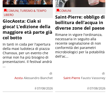
COMUNI
,
TURISMO & TEMPO
COMUNI
LIBERO
Saint-Pierre: obbligo di
GiocAosta: Ciak si
bollitura dell’acqua in
gioca! L’edizione della
diverse zone del paese
maggiore età parte già
Rimane in vigore l'ordinanza,
col botto
necessaria in seguito alla
recente segnalazione di non
In tanti in coda per l'apertura
conformità dei parametri
della maxi ludoteca di piazza
microbiologici per la potabilità
Chanoux, per un evento che
dell'ac...
ormai non ha più bisogno di
presentazioni. Il festival andrà
...
di
di
Aosta
Alessandro Bianchet
Saint-Pierre
Fausto Vassoney
il 07/08/2026
il 07/08/2026