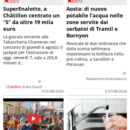
GIOCO
AOSTA
SuperEnalotto, a
Aosta: di nuovo
Châtillon centrato un
potabile l’acqua nelle
“5” da oltre 19 mila
zone servite dai
euro
serbatoi di Tramil e
Bornyon
La giocata vincente alla
Tabaccheria Chameran nel
Revocate le due ordinanze che
concorso di giovedì 6 agosto; il
dalla scorsa settimana
jackpot per l'estrazione di
imponevano la bollitura nella
oggi, venerdì 7, sale a 205,8
pre-collina, a Saraillon e
milioni d...
Porossan
di
Redazione Aostanews.it
di
Châtillon
Erika David
il 07/08/2026
il 07/08/2026