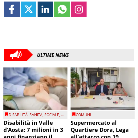
ULTIME NEWS
DISABILITÀ
,
SANITÀ
,
SOCIALE
, ...
COMUNI
Disabilità in Valle
Supermercato al
d’Aosta: 7 milioni in 3
Quartiere Dora, Lega
anni finanziano il
all’attacco con 19