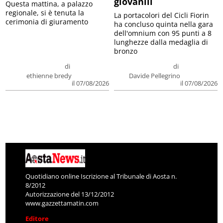
giovanili
Questa mattina, a palazzo
regionale, si è tenuta la
La portacolori del Cicli Fiorin
cerimonia di giuramento
ha concluso quinta nella gara
dell'omnium con 95 punti a 8
lunghezze dalla medaglia di
bronzo
di
di
ethienne bredy
Davide Pellegrino
il 07/08/2026
il 07/08/2026
Quotidiano online Iscrizione al Tribunale di Aosta n.
8/2012
Autorizzazione del 13/12/2012
www.gazzettamatin.com
Editore