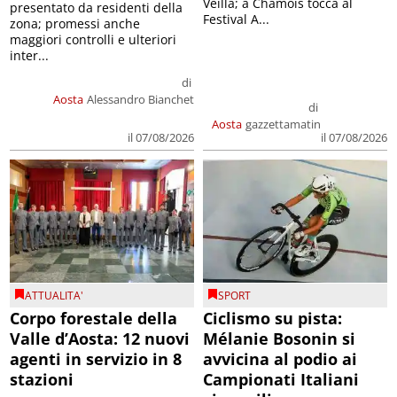
Veillà; a Chamois tocca al
presentato da residenti della
Festival A...
zona; promessi anche
maggiori controlli e ulteriori
inter...
di
Aosta
Alessandro Bianchet
di
Aosta
gazzettamatin
il 07/08/2026
il 07/08/2026
ATTUALITA'
SPORT
Corpo forestale della
Ciclismo su pista:
Valle d’Aosta: 12 nuovi
Mélanie Bosonin si
agenti in servizio in 8
avvicina al podio ai
stazioni
Campionati Italiani