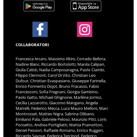
COLLABORATORI
Francesca Arcaro, Massimo Altini, Corrado Bellora,
Nadine Blanc, Riccardo Bortolotti, Manila Calipari,
Giulia Calisti, Nadia Camposaragna, Paolo Ciambi,
Filippo Clermont, Carol Di Vito, Christian Leo
Dufour, Christian Evaspasiano, Giuseppe Farinella,
Enrico Formento Dojot, Bruno Fracasso, Fabio
Francesconi, Sofia Fregnani, Giorgia Gambino,
Paolo Gatto, Michael Ghignone, Marlène Jorrioz,
Cecilia Lazzarotto, Giacomo Mangano, Angela
Marrelli, Federico Mecca, Luca Mauro Melloni, Marc
Montrosset, Matteo Nigra, Sabrina Olibano,
Emiliano Pala, Gabriele Peloso, Maurizio Pitti, Loris
Ponsetto, Andrea Portigliatti, Mattia Pramotton,
Deniel Pession, Raffaele Romano, Enrico Ruggeri,
Riccardo Savoye, Federica Tercinod, Federico