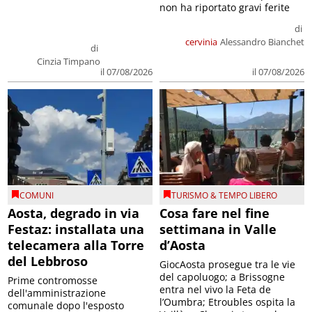
non ha riportato gravi ferite
di
cervinia
Alessandro Bianchet
di
Cinzia Timpano
il 07/08/2026
il 07/08/2026
COMUNI
TURISMO & TEMPO LIBERO
Aosta, degrado in via
Cosa fare nel fine
Festaz: installata una
settimana in Valle
telecamera alla Torre
d’Aosta
del Lebbroso
GiocAosta prosegue tra le vie
del capoluogo; a Brissogne
Prime contromosse
entra nel vivo la Feta de
dell'amministrazione
l’Oumbra; Etroubles ospita la
comunale dopo l'esposto