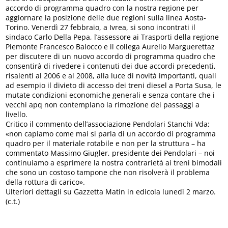
accordo di programma quadro con la nostra regione per
aggiornare la posizione delle due regioni sulla linea Aosta-
Torino. Venerdì 27 febbraio, a Ivrea, si sono incontrati il
sindaco Carlo Della Pepa, l’assessore ai Trasporti della regione
Piemonte Francesco Balocco e il collega Aurelio Marguerettaz
per discutere di un nuovo accordo di programma quadro che
consentirà di rivedere i contenuti dei due accordi precedenti,
risalenti al 2006 e al 2008, alla luce di novità importanti, quali
ad esempio il divieto di accesso dei treni diesel a Porta Susa, le
mutate condizioni economiche generali e senza contare che i
vecchi apq non contemplano la rimozione dei passaggi a
livello.
Critico il commento dell’associazione Pendolari Stanchi Vda;
«non capiamo come mai si parla di un accordo di programma
quadro per il materiale rotabile e non per la struttura – ha
commentato Massimo Giugler, presidente dei Pendolari – noi
continuiamo a esprimere la nostra contrarietà ai treni bimodali
che sono un costoso tampone che non risolverà il problema
della rottura di carico».
Ulteriori dettagli su Gazzetta Matin in edicola lunedì 2 marzo.
(c.t.)