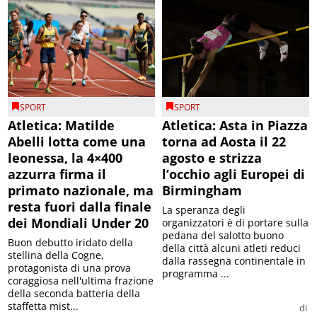
SPORT
SPORT
Atletica: Matilde
Atletica: Asta in Piazza
Abelli lotta come una
torna ad Aosta il 22
leonessa, la 4×400
agosto e strizza
azzurra firma il
l’occhio agli Europei di
primato nazionale, ma
Birmingham
resta fuori dalla finale
La speranza degli
dei Mondiali Under 20
organizzatori è di portare sulla
pedana del salotto buono
Buon debutto iridato della
della città alcuni atleti reduci
stellina della Cogne,
dalla rassegna continentale in
protagonista di una prova
programma ...
coraggiosa nell'ultima frazione
della seconda batteria della
staffetta mist...
di