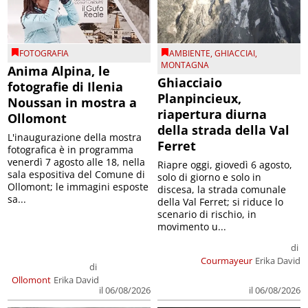
FOTOGRAFIA
AMBIENTE
,
GHIACCIAI
,
MONTAGNA
Anima Alpina, le
Ghiacciaio
fotografie di Ilenia
Planpincieux,
Noussan in mostra a
riapertura diurna
Ollomont
della strada della Val
L'inaugurazione della mostra
Ferret
fotografica è in programma
venerdì 7 agosto alle 18, nella
Riapre oggi, giovedì 6 agosto,
sala espositiva del Comune di
solo di giorno e solo in
Ollomont; le immagini esposte
discesa, la strada comunale
sa...
della Val Ferret; si riduce lo
scenario di rischio, in
movimento u...
di
Courmayeur
Erika David
di
Ollomont
Erika David
il 06/08/2026
il 06/08/2026