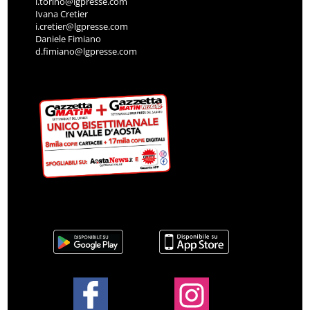
l.torino@lgpresse.com
Ivana Cretier
i.cretier@lgpresse.com
Daniele Fimiano
d.fimiano@lgpresse.com