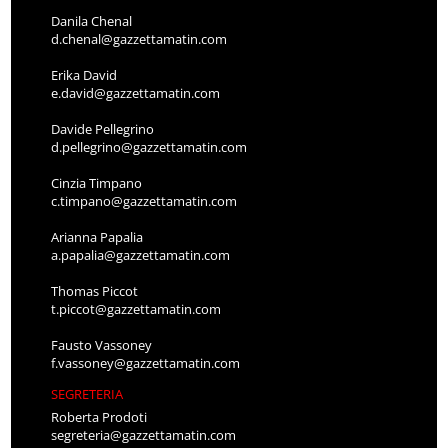
Danila Chenal
d.chenal@gazzettamatin.com
Erika David
e.david@gazzettamatin.com
Davide Pellegrino
d.pellegrino@gazzettamatin.com
Cinzia Timpano
c.timpano@gazzettamatin.com
Arianna Papalia
a.papalia@gazzettamatin.com
Thomas Piccot
t.piccot@gazzettamatin.com
Fausto Vassoney
f.vassoney@gazzettamatin.com
SEGRETERIA
Roberta Prodoti
segreteria@gazzettamatin.com