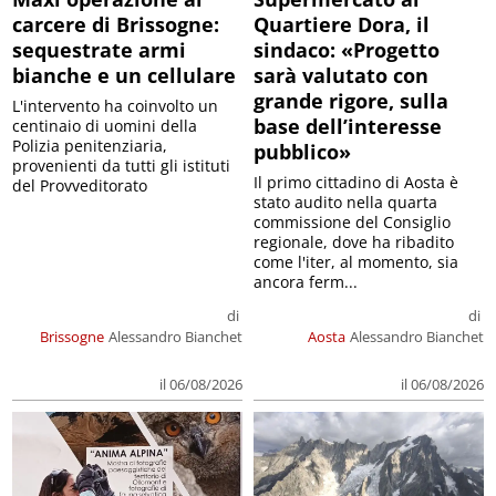
carcere di Brissogne:
Quartiere Dora, il
sequestrate armi
sindaco: «Progetto
bianche e un cellulare
sarà valutato con
grande rigore, sulla
L'intervento ha coinvolto un
base dell’interesse
centinaio di uomini della
Polizia penitenziaria,
pubblico»
provenienti da tutti gli istituti
Il primo cittadino di Aosta è
del Provveditorato
stato audito nella quarta
commissione del Consiglio
regionale, dove ha ribadito
come l'iter, al momento, sia
ancora ferm...
di
di
Brissogne
Alessandro Bianchet
Aosta
Alessandro Bianchet
il 06/08/2026
il 06/08/2026