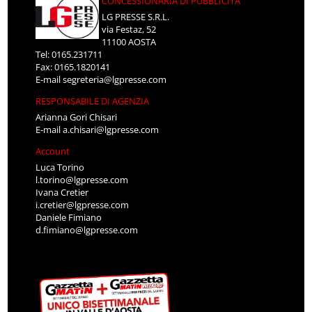
CONCESSIONARIA DI PUBBLICITÀ
LG PRESSE S.R.L.
via Festaz, 52
11100 AOSTA
Tel: 0165.231711
Fax: 0165.1820141
E-mail
segreteria@lgpresse.com
RESPONSABILE DI AGENZIA
Arianna Gori Chisari
E-mail
a.chisari@lgpresse.com
Account
Luca Torino
l.torino@lgpresse.com
Ivana Cretier
i.cretier@lgpresse.com
Daniele Fimiano
d.fimiano@lgpresse.com