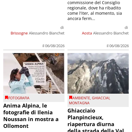
commissione del Consiglio
regionale, dove ha ribadito
come l'iter, al momento, sia
ancora ferm...
di
di
Brissogne
Alessandro Bianchet
Aosta
Alessandro Bianchet
il 06/08/2026
il 06/08/2026
FOTOGRAFIA
AMBIENTE
,
GHIACCIAI
,
MONTAGNA
Anima Alpina, le
Ghiacciaio
fotografie di Ilenia
Planpincieux,
Noussan in mostra a
riapertura diurna
Ollomont
della strada della Val