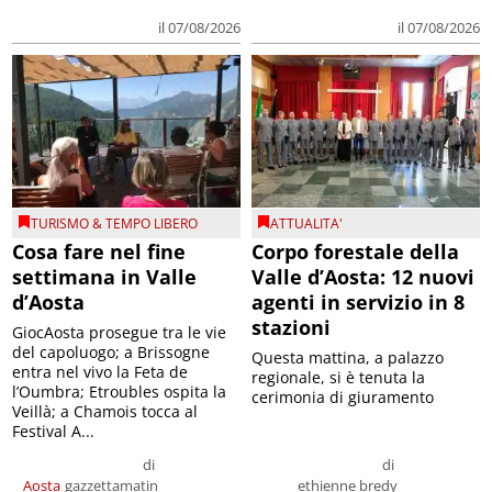
il 07/08/2026
il 07/08/2026
TURISMO & TEMPO LIBERO
ATTUALITA'
Cosa fare nel fine
Corpo forestale della
settimana in Valle
Valle d’Aosta: 12 nuovi
d’Aosta
agenti in servizio in 8
stazioni
GiocAosta prosegue tra le vie
del capoluogo; a Brissogne
Questa mattina, a palazzo
entra nel vivo la Feta de
regionale, si è tenuta la
l’Oumbra; Etroubles ospita la
cerimonia di giuramento
Veillà; a Chamois tocca al
Festival A...
di
di
Aosta
gazzettamatin
ethienne bredy