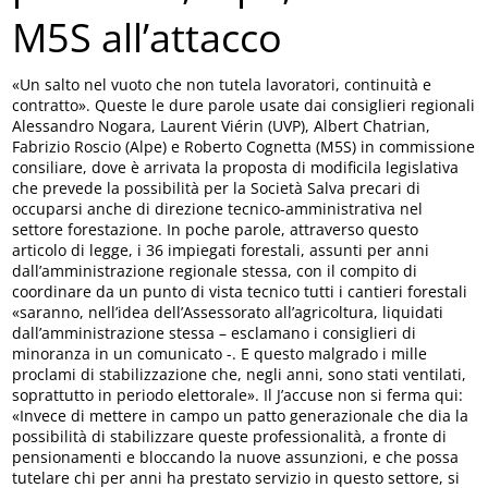
M5S all’attacco
«Un salto nel vuoto che non tutela lavoratori, continuità e
contratto». Queste le dure parole usate dai consiglieri regionali
Alessandro Nogara, Laurent Viérin (UVP), Albert Chatrian,
Fabrizio Roscio (Alpe) e Roberto Cognetta (M5S) in commissione
consiliare, dove è arrivata la proposta di modificila legislativa
che prevede la possibilità per la Società Salva precari di
occuparsi anche di direzione tecnico-amministrativa nel
settore forestazione. In poche parole, attraverso questo
articolo di legge, i 36 impiegati forestali, assunti per anni
dall’amministrazione regionale stessa, con il compito di
coordinare da un punto di vista tecnico tutti i cantieri forestali
«saranno, nell’idea dell’Assessorato all’agricoltura, liquidati
dall’amministrazione stessa – esclamano i consiglieri di
minoranza in un comunicato -. E questo malgrado i mille
proclami di stabilizzazione che, negli anni, sono stati ventilati,
soprattutto in periodo elettorale». Il J’accuse non si ferma qui:
«Invece di mettere in campo un patto generazionale che dia la
possibilità di stabilizzare queste professionalità, a fronte di
pensionamenti e bloccando la nuove assunzioni, e che possa
tutelare chi per anni ha prestato servizio in questo settore, si