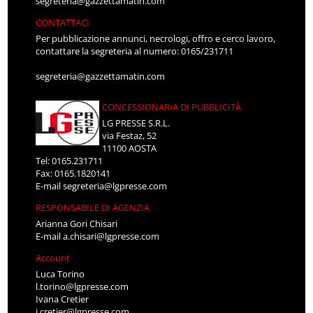
segreteria@gazzettamatin.com
CONTATTACI
Per pubblicazione annunci, necrologi, offro e cerco lavoro,
contattare la segreteria al numero: 0165/231711
segreteria@gazzettamatin.com
CONCESSIONARIA DI PUBBLICITÀ
LG PRESSE S.R.L.
via Festaz, 52
11100 AOSTA
Tel: 0165.231711
Fax: 0165.1820141
E-mail
segreteria@lgpresse.com
RESPONSABILE DI AGENZIA
Arianna Gori Chisari
E-mail
a.chisari@lgpresse.com
Account
Luca Torino
l.torino@lgpresse.com
Ivana Cretier
i.cretier@lgpresse.com