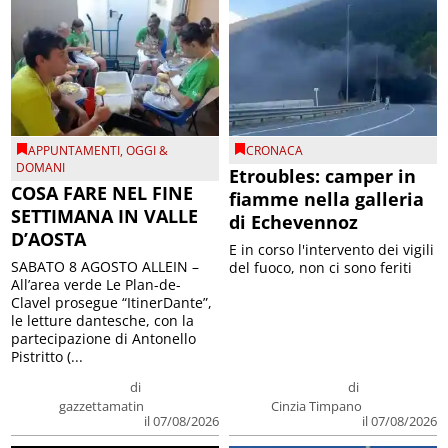
APPUNTAMENTI
,
OGGI &
CRONACA
DOMANI
Etroubles: camper in
COSA FARE NEL FINE
fiamme nella galleria
SETTIMANA IN VALLE
di Echevennoz
D’AOSTA
E in corso l'intervento dei vigili
SABATO 8 AGOSTO ALLEIN –
del fuoco, non ci sono feriti
All’area verde Le Plan-de-
Clavel prosegue “ItinerDante”,
le letture dantesche, con la
partecipazione di Antonello
Pistritto (...
di
di
gazzettamatin
Cinzia Timpano
il 07/08/2026
il 07/08/2026