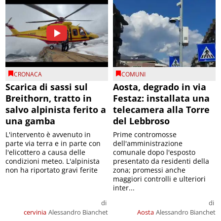
CRONACA
COMUNI
Scarica di sassi sul
Aosta, degrado in via
Breithorn, tratto in
Festaz: installata una
salvo alpinista ferito a
telecamera alla Torre
una gamba
del Lebbroso
L'intervento è avvenuto in
Prime contromosse
parte via terra e in parte con
dell'amministrazione
l'elicottero a causa delle
comunale dopo l'esposto
condizioni meteo. L'alpinista
presentato da residenti della
non ha riportato gravi ferite
zona; promessi anche
maggiori controlli e ulteriori
inter...
di
di
cervinia
Alessandro Bianchet
Aosta
Alessandro Bianchet