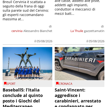
alle casse, addetti alle piste,
Breuil Cervinia è scattata a
addetti agli impianti,
seguito della frana di oggi
conduttori e meccanici di
sulla parete sud del Cervino;
mezzi batt...
gli esperti raccomandano
massima at...
di
di
cervinia
Alessandro Bianchet
La Thuile
gazzettamatin
il 05/08/2026
il 05/08/2026
SPORT
CRONACA
Baseball5: l’Italia
Saint-Vincent:
conclude al quinto
aggredisce i
posto i Giochi del
carabinieri, arrestato
Mediterraneo
e condannato per