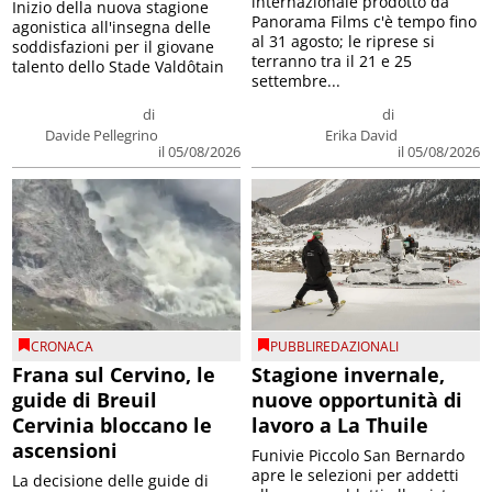
internazionale prodotto da
Inizio della nuova stagione
Panorama Films c'è tempo fino
agonistica all'insegna delle
al 31 agosto; le riprese si
soddisfazioni per il giovane
terranno tra il 21 e 25
talento dello Stade Valdôtain
settembre...
di
di
Davide Pellegrino
Erika David
il 05/08/2026
il 05/08/2026
CRONACA
PUBBLIREDAZIONALI
Frana sul Cervino, le
Stagione invernale,
guide di Breuil
nuove opportunità di
Cervinia bloccano le
lavoro a La Thuile
ascensioni
Funivie Piccolo San Bernardo
apre le selezioni per addetti
La decisione delle guide di