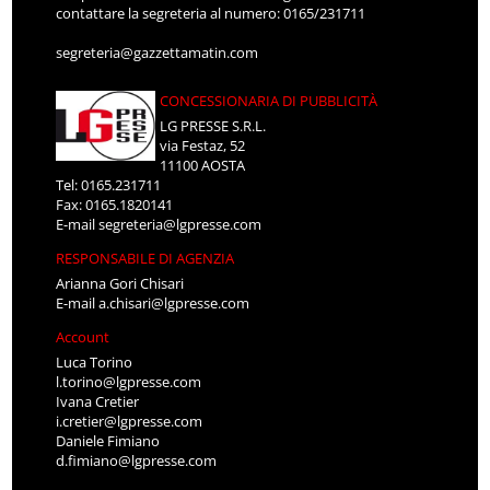
contattare la segreteria al numero: 0165/231711
segreteria@gazzettamatin.com
CONCESSIONARIA DI PUBBLICITÀ
LG PRESSE S.R.L.
via Festaz, 52
11100 AOSTA
Tel: 0165.231711
Fax: 0165.1820141
E-mail
segreteria@lgpresse.com
RESPONSABILE DI AGENZIA
Arianna Gori Chisari
E-mail
a.chisari@lgpresse.com
Account
Luca Torino
l.torino@lgpresse.com
Ivana Cretier
i.cretier@lgpresse.com
Daniele Fimiano
d.fimiano@lgpresse.com