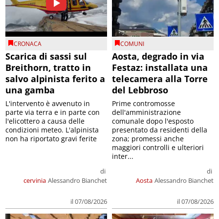
CRONACA
COMUNI
Scarica di sassi sul
Aosta, degrado in via
Breithorn, tratto in
Festaz: installata una
salvo alpinista ferito a
telecamera alla Torre
una gamba
del Lebbroso
L'intervento è avvenuto in
Prime contromosse
parte via terra e in parte con
dell'amministrazione
l'elicottero a causa delle
comunale dopo l'esposto
condizioni meteo. L'alpinista
presentato da residenti della
non ha riportato gravi ferite
zona; promessi anche
maggiori controlli e ulteriori
inter...
di
di
cervinia
Alessandro Bianchet
Aosta
Alessandro Bianchet
il 07/08/2026
il 07/08/2026