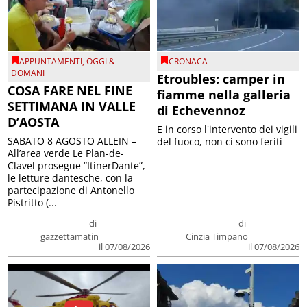
APPUNTAMENTI
,
OGGI &
CRONACA
DOMANI
Etroubles: camper in
COSA FARE NEL FINE
fiamme nella galleria
SETTIMANA IN VALLE
di Echevennoz
D’AOSTA
E in corso l'intervento dei vigili
SABATO 8 AGOSTO ALLEIN –
del fuoco, non ci sono feriti
All’area verde Le Plan-de-
Clavel prosegue “ItinerDante”,
le letture dantesche, con la
partecipazione di Antonello
Pistritto (...
di
di
gazzettamatin
Cinzia Timpano
il 07/08/2026
il 07/08/2026