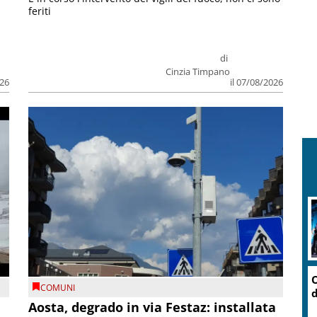
feriti
di
Cinzia Timpano
026
il 07/08/2026
O
COMUNI
d
n
Aosta, degrado in via Festaz: installata