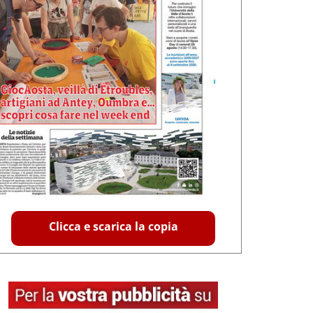
Clicca e scarica la copia