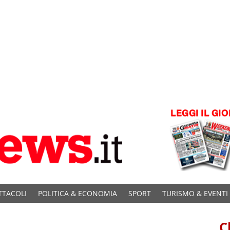
TTACOLI
POLITICA & ECONOMIA
SPORT
TURISMO & EVENTI
C