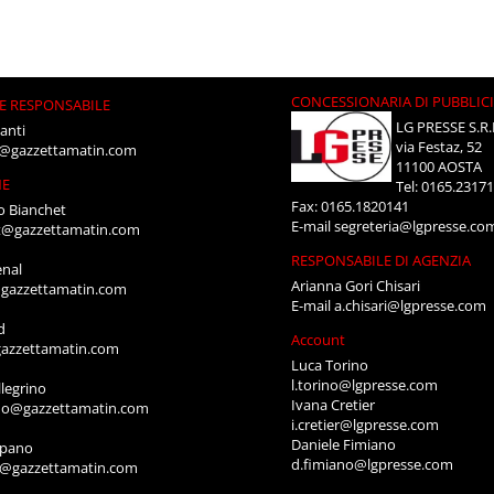
CONCESSIONARIA DI PUBBLIC
E RESPONSABILE
LG PRESSE S.R.
anti
via Festaz, 52
i@gazzettamatin.com
11100 AOSTA
NE
Tel: 0165.2317
Fax: 0165.1820141
o Bianchet
E-mail
segreteria@lgpresse.co
t@gazzettamatin.com
RESPONSABILE DI AGENZIA
enal
Arianna Gori Chisari
gazzettamatin.com
E-mail
a.chisari@lgpresse.com
d
Account
azzettamatin.com
Luca Torino
l.torino@lgpresse.com
legrino
Ivana Cretier
ino@gazzettamatin.com
i.cretier@lgpresse.com
Daniele Fimiano
mpano
d.fimiano@lgpresse.com
o@gazzettamatin.com