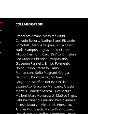
ITÀ
COLLABORATORI
L.
Francesca Arcaro, Massimo Altini,
Corrado Bellora, Nadine Blanc, Riccardo
11
Bortolotti, Manila Calipari, Giulia Calisti,
Nadia Camposaragna, Paolo Ciambi,
m
Filippo Clermont, Carol Di Vito, Christian
Leo Dufour, Christian Evaspasiano,
Giuseppe Farinella, Enrico Formento
Dojot, Bruno Fracasso, Fabio
Francesconi, Sofia Fregnani, Giorgia
Gambino, Paolo Gatto, Michael
Ghignone, Marlène Jorrioz, Cecilia
Lazzarotto, Giacomo Mangano, Angela
Marrelli, Federico Mecca, Luca Mauro
Melloni, Marc Montrosset, Matteo Nigra,
Sabrina Olibano, Emiliano Pala, Gabriele
Peloso, Maurizio Pitti, Loris Ponsetto,
Andrea Portigliatti, Mattia Pramotton,
Deniel Pession, Raffaele Romano, Enrico