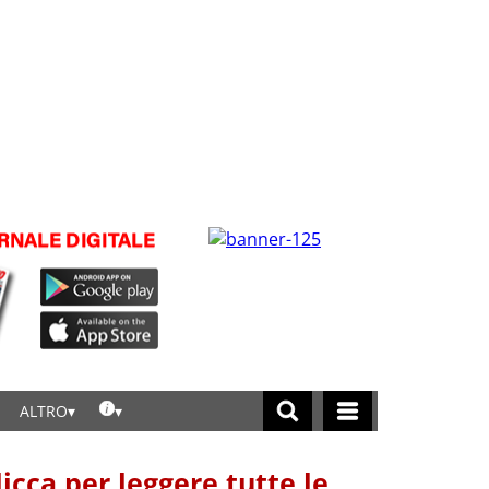
ALTRO
licca per leggere tutte le