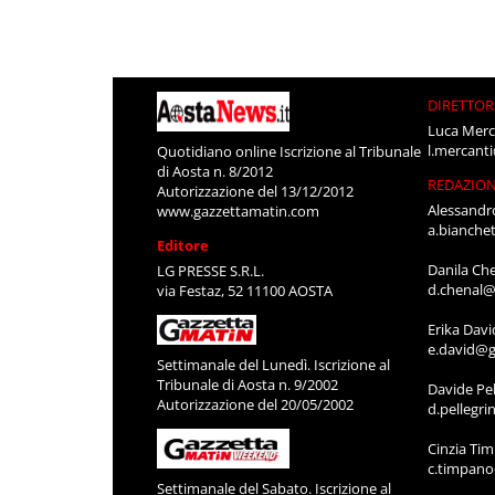
DIRETTOR
Luca Merc
l.mercant
Quotidiano online Iscrizione al Tribunale
di Aosta n. 8/2012
REDAZIO
Autorizzazione del 13/12/2012
Alessandr
www.gazzettamatin.com
a.bianche
Editore
Danila Ch
LG PRESSE S.R.L.
d.chenal@
via Festaz, 52 11100 AOSTA
Erika Davi
e.david@g
Settimanale del Lunedì. Iscrizione al
Tribunale di Aosta n. 9/2002
Davide Pel
Autorizzazione del 20/05/2002
d.pellegr
Cinzia Ti
c.timpan
Settimanale del Sabato. Iscrizione al