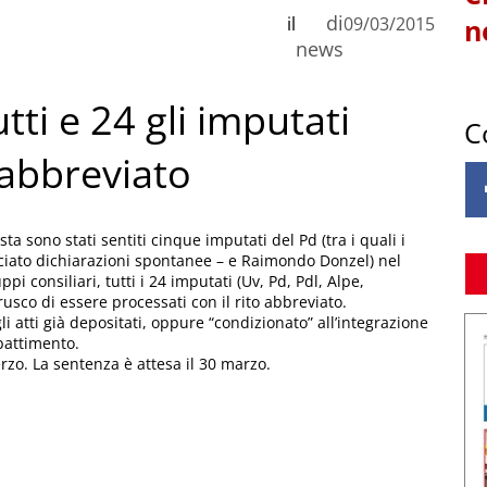
di
il
09/03/2015
n
news
utti e 24 gli imputati
C
 abbreviato
a sono stati sentiti cinque imputati del Pd (tra i quali i
sciato dichiarazioni spontanee – e Raimondo Donzel) nel
pi consiliari, tutti i 24 imputati (Uv, Pd, Pdl, Alpe,
sco di essere processati con il rito abbreviato.
li atti già depositati, oppure “condizionato” all’integrazione
battimento.
rzo. La sentenza è attesa il 30 marzo.