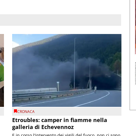
CRONACA
Etroubles: camper in fiamme nella
galleria di Echevennoz
E in corso l'intervento dei vigili del fuoco, non ci sono