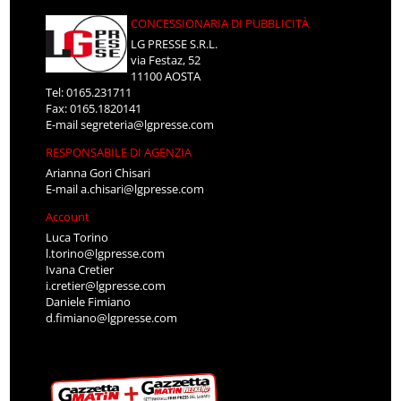
CONCESSIONARIA DI PUBBLICITÀ
LG PRESSE S.R.L.
via Festaz, 52
11100 AOSTA
Tel: 0165.231711
Fax: 0165.1820141
E-mail
segreteria@lgpresse.com
RESPONSABILE DI AGENZIA
Arianna Gori Chisari
E-mail
a.chisari@lgpresse.com
Account
Luca Torino
l.torino@lgpresse.com
Ivana Cretier
i.cretier@lgpresse.com
Daniele Fimiano
d.fimiano@lgpresse.com