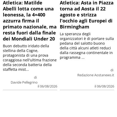
Atletica: Matilde
Atletica: Asta in Piazza
Abelli lotta come una
torna ad Aosta il 22
leonessa, la 4×400
agosto e strizza
azzurra firma il
l’occhio agli Europei di
primato nazionale, ma
Birmingham
resta fuori dalla finale
La speranza degli
dei Mondiali Under 20
organizzatori è di portare sulla
pedana del salotto buono
Buon debutto iridato della
della città alcuni atleti reduci
stellina della Cogne,
dalla rassegna continentale in
protagonista di una prova
programma ...
coraggiosa nell'ultima frazione
della seconda batteria della
staffetta mist...
di
Redazione Aostanews.it
di
Davide Pellegrino
il 06/08/2026
il 06/08/2026