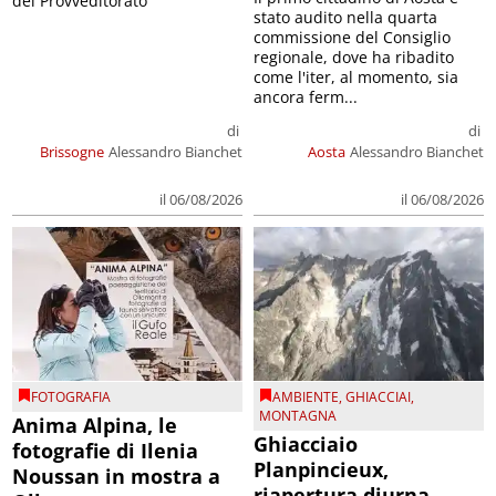
del Provveditorato
stato audito nella quarta
commissione del Consiglio
regionale, dove ha ribadito
come l'iter, al momento, sia
ancora ferm...
di
di
Brissogne
Alessandro Bianchet
Aosta
Alessandro Bianchet
il 06/08/2026
il 06/08/2026
FOTOGRAFIA
AMBIENTE
,
GHIACCIAI
,
MONTAGNA
Anima Alpina, le
Ghiacciaio
fotografie di Ilenia
Planpincieux,
Noussan in mostra a
riapertura diurna