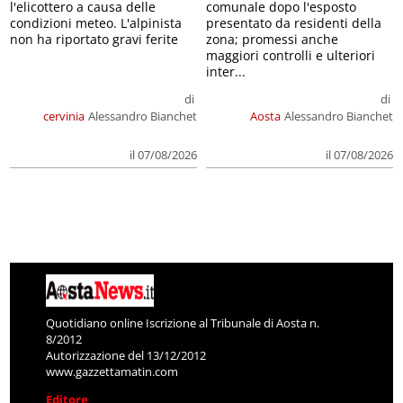
l'elicottero a causa delle
comunale dopo l'esposto
condizioni meteo. L'alpinista
presentato da residenti della
non ha riportato gravi ferite
zona; promessi anche
maggiori controlli e ulteriori
inter...
di
di
cervinia
Alessandro Bianchet
Aosta
Alessandro Bianchet
il 07/08/2026
il 07/08/2026
Quotidiano online Iscrizione al Tribunale di Aosta n.
8/2012
Autorizzazione del 13/12/2012
www.gazzettamatin.com
Editore