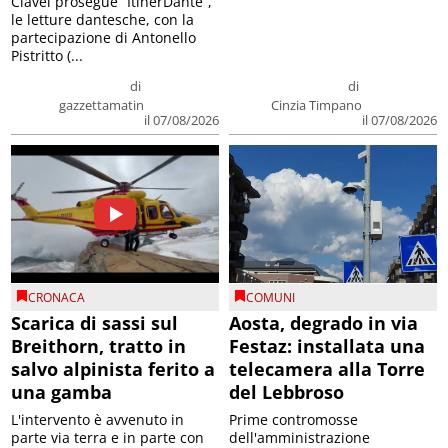
Clavel prosegue “ItinerDante”,
le letture dantesche, con la
partecipazione di Antonello
Pistritto (...
di
di
gazzettamatin
Cinzia Timpano
il 07/08/2026
il 07/08/2026
CRONACA
COMUNI
Scarica di sassi sul
Aosta, degrado in via
Breithorn, tratto in
Festaz: installata una
salvo alpinista ferito a
telecamera alla Torre
una gamba
del Lebbroso
L'intervento è avvenuto in
Prime contromosse
parte via terra e in parte con
dell'amministrazione