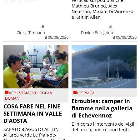
Vertical, sul podio anche
Mathieu Brunod, Alex
Noussan, Miriam Di Vincenzo
e Kaitlin Allen
di
di
Cinzia Timpano
Davide Pellegrino
il 08/08/2026
il 08/08/2026
APPUNTAMENTI
,
OGGI &
CRONACA
DOMANI
Etroubles: camper in
COSA FARE NEL FINE
fiamme nella galleria
SETTIMANA IN VALLE
di Echevennoz
D’AOSTA
E in corso l'intervento dei vigili
SABATO 8 AGOSTO ALLEIN –
del fuoco, non ci sono feriti
All’area verde Le Plan-de-