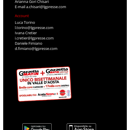
Arianna Gori Chisari
E-mail
a.chisari@lgpresse.com
Account
Luca Torino
l.torino@lgpresse.com
Ivana Cretier
i.cretier@lgpresse.com
Daniele Fimiano
d.fimiano@lgpresse.com