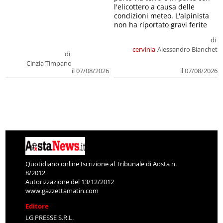
l'elicottero a causa delle
condizioni meteo. L'alpinista
non ha riportato gravi ferite
di
cervinia
Alessandro Bianchet
di
Cinzia Timpano
il 07/08/2026
il 07/08/2026
Quotidiano online Iscrizione al Tribunale di Aosta n.
8/2012
Autorizzazione del 13/12/2012
www.gazzettamatin.com
Editore
LG PRESSE S.R.L.