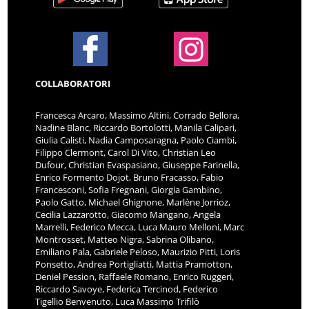
COLLABORATORI
Francesca Arcaro, Massimo Altini, Corrado Bellora,
Nadine Blanc, Riccardo Bortolotti, Manila Calipari,
Giulia Calisti, Nadia Camposaragna, Paolo Ciambi,
Filippo Clermont, Carol Di Vito, Christian Leo
Dufour, Christian Evaspasiano, Giuseppe Farinella,
Enrico Formento Dojot, Bruno Fracasso, Fabio
Francesconi, Sofia Fregnani, Giorgia Gambino,
Paolo Gatto, Michael Ghignone, Marlène Jorrioz,
Cecilia Lazzarotto, Giacomo Mangano, Angela
Marrelli, Federico Mecca, Luca Mauro Melloni, Marc
Montrosset, Matteo Nigra, Sabrina Olibano,
Emiliano Pala, Gabriele Peloso, Maurizio Pitti, Loris
Ponsetto, Andrea Portigliatti, Mattia Pramotton,
Deniel Pession, Raffaele Romano, Enrico Ruggeri,
Riccardo Savoye, Federica Tercinod, Federico
Tigellio Benvenuto, Luca Massimo Trifilò