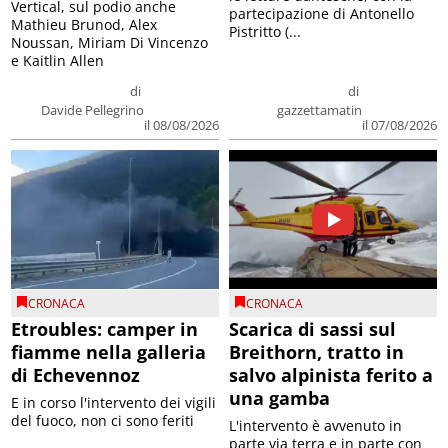
Vertical, sul podio anche
partecipazione di Antonello
Mathieu Brunod, Alex
Pistritto (...
Noussan, Miriam Di Vincenzo
e Kaitlin Allen
di
di
Davide Pellegrino
gazzettamatin
il 08/08/2026
il 07/08/2026
CRONACA
CRONACA
Etroubles: camper in
Scarica di sassi sul
fiamme nella galleria
Breithorn, tratto in
di Echevennoz
salvo alpinista ferito a
una gamba
E in corso l'intervento dei vigili
del fuoco, non ci sono feriti
L'intervento è avvenuto in
parte via terra e in parte con