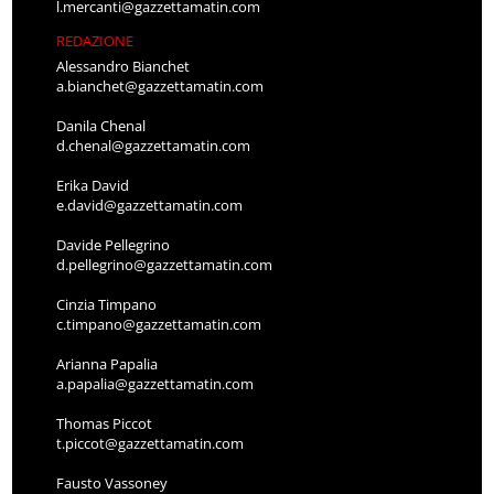
l.mercanti@gazzettamatin.com
REDAZIONE
Alessandro Bianchet
a.bianchet@gazzettamatin.com
Danila Chenal
d.chenal@gazzettamatin.com
Erika David
e.david@gazzettamatin.com
Davide Pellegrino
d.pellegrino@gazzettamatin.com
Cinzia Timpano
c.timpano@gazzettamatin.com
Arianna Papalia
a.papalia@gazzettamatin.com
Thomas Piccot
t.piccot@gazzettamatin.com
Fausto Vassoney