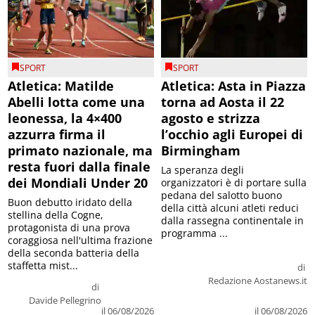
SPORT
SPORT
Atletica: Matilde
Atletica: Asta in Piazza
Abelli lotta come una
torna ad Aosta il 22
leonessa, la 4×400
agosto e strizza
azzurra firma il
l’occhio agli Europei di
primato nazionale, ma
Birmingham
resta fuori dalla finale
La speranza degli
dei Mondiali Under 20
organizzatori è di portare sulla
pedana del salotto buono
Buon debutto iridato della
della città alcuni atleti reduci
stellina della Cogne,
dalla rassegna continentale in
protagonista di una prova
programma ...
coraggiosa nell'ultima frazione
della seconda batteria della
staffetta mist...
di
Redazione Aostanews.it
di
Davide Pellegrino
il 06/08/2026
il 06/08/2026