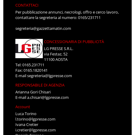
CONTATTACI
Per pubblicazione annunci, necrologi, offro e cerco lavoro,
contattare la segreteria al numero: 0165/231711
segreteria@gazzettamatin.com
CONCESSIONARIA DI PUBBLICITÀ
LG PRESSE S.R.L.
via Festaz, 52
11100 AOSTA
Tel: 0165.231711
Fax: 0165.1820141
E-mail
segreteria@lgpresse.com
RESPONSABILE DI AGENZIA
Arianna Gori Chisari
E-mail
a.chisari@lgpresse.com
Account
Luca Torino
l.torino@lgpresse.com
Ivana Cretier
i.cretier@lgpresse.com