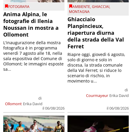
FOTOGRAFIA
AMBIENTE
,
GHIACCIAI
,
MONTAGNA
Anima Alpina, le
Ghiacciaio
fotografie di Ilenia
Planpincieux,
Noussan in mostra a
riapertura diurna
Ollomont
della strada della Val
L'inaugurazione della mostra
Ferret
fotografica è in programma
venerdì 7 agosto alle 18, nella
Riapre oggi, giovedì 6 agosto,
sala espositiva del Comune di
solo di giorno e solo in
Ollomont; le immagini esposte
discesa, la strada comunale
sa...
della Val Ferret; si riduce lo
scenario di rischio, in
movimento u...
di
Courmayeur
Erika David
di
Ollomont
Erika David
il 06/08/2026
il 06/08/2026