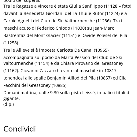
podio del superG.
Tra le Ragazze a vincere è stata Giulia Sanfilippo (11128 – foto)
davanti a Benedetta Giordani del La Thuile Rutor (11224) e a
Carole Agnelli del Club de Ski Valtournenche (11236). Tra i
maschi acuto di Federico Chiodo (11030) su Jean-Marc
Bastrentaz del Mont Glacier (11151) e Davide Polesel del Pila
(11258).
Tra le Allieve si è imposta Carlotta Da Canal (10965),
accompagnata sul podio da Marta Pession del Club de Ski
Valtournenche (11154) e da Chiara Pirovano del Gressoney
(11162). Giovanni Zazzaro ha vinto al maschile in 10817
tenendosi alle spalle Benjamin Alliod del Pila (10857) ed Elia
Facchini del Gressoney (10885).
Domani mattina, dalle 9.30 sulla pista Leissé, in palio i titoli di
gigante.
(d.p.)
Condividi