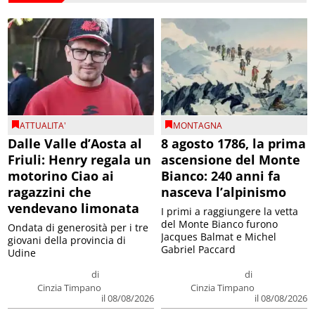
ATTUALITA'
MONTAGNA
Dalle Valle d’Aosta al
8 agosto 1786, la prima
Friuli: Henry regala un
ascensione del Monte
motorino Ciao ai
Bianco: 240 anni fa
ragazzini che
nasceva l’alpinismo
vendevano limonata
I primi a raggiungere la vetta
del Monte Bianco furono
Ondata di generosità per i tre
Jacques Balmat e Michel
giovani della provincia di
Gabriel Paccard
Udine
di
di
Cinzia Timpano
Cinzia Timpano
il 08/08/2026
il 08/08/2026