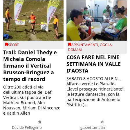
SPORT
APPUNTAMENTI
,
OGGI &
DOMANI
Trail: Daniel Thedy e
COSA FARE NEL FINE
Michela Comola
SETTIMANA IN VALLE
firmano il Vertical
D’AOSTA
Brusson-Bringuez a
tempo di record
SABATO 8 AGOSTO ALLEIN –
All’area verde Le Plan-de-
Oltre 200 atleti al via
Clavel prosegue “ItinerDante”,
dell'ultima tappa del Défì
le letture dantesche, con la
Vertical, sul podio anche
partecipazione di Antonello
Mathieu Brunod, Alex
Pistritto (...
Noussan, Miriam Di Vincenzo
e Kaitlin Allen
di
di
Davide Pellegrino
gazzettamatin