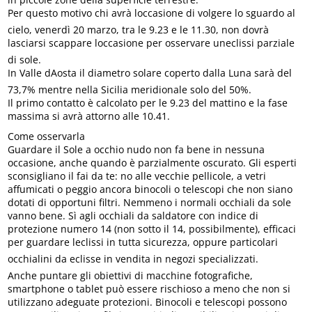
Per questo motivo chi avrà loccasione di volgere lo sguardo al
cielo, venerdì 20 marzo, tra le 9.23 e le 11.30, non dovrà
lasciarsi scappare loccasione per osservare uneclissi parziale
di sole.
In Valle dAosta il diametro solare coperto dalla Luna sarà del
73,7% mentre nella Sicilia meridionale solo del 50%.
Il primo contatto è calcolato per le 9.23 del mattino e la fase
massima si avrà attorno alle 10.41.
Come osservarla
Guardare il Sole a occhio nudo non fa bene in nessuna
occasione, anche quando è parzialmente oscurato. Gli esperti
sconsigliano il fai da te: no alle vecchie pellicole, a vetri
affumicati o peggio ancora binocoli o telescopi che non siano
dotati di opportuni filtri. Nemmeno i normali occhiali da sole
vanno bene. Sì agli occhiali da saldatore con indice di
protezione numero 14 (non sotto il 14, possibilmente), efficaci
per guardare leclissi in tutta sicurezza, oppure particolari
occhialini da eclisse in vendita in negozi specializzati.
Anche puntare gli obiettivi di macchine fotografiche,
smartphone o tablet può essere rischioso a meno che non si
utilizzano adeguate protezioni. Binocoli e telescopi possono