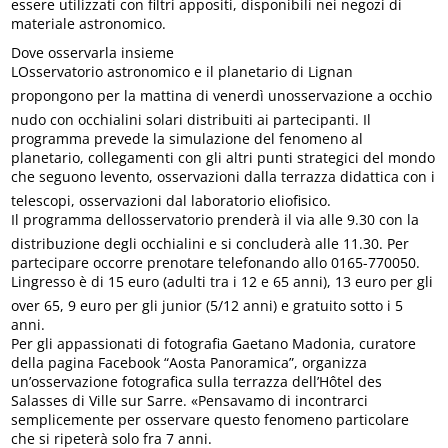
essere utilizzati con filtri appositi, disponibili nei negozi di
materiale astronomico.
Dove osservarla insieme
LOsservatorio astronomico e il planetario di Lignan
propongono per la mattina di venerdì unosservazione a occhio
nudo con occhialini solari distribuiti ai partecipanti. Il
programma prevede la simulazione del fenomeno al
planetario, collegamenti con gli altri punti strategici del mondo
che seguono levento, osservazioni dalla terrazza didattica con i
telescopi, osservazioni dal laboratorio eliofisico.
Il programma dellosservatorio prenderà il via alle 9.30 con la
distribuzione degli occhialini e si concluderà alle 11.30. Per
partecipare occorre prenotare telefonando allo 0165-770050.
Lingresso è di 15 euro (adulti tra i 12 e 65 anni), 13 euro per gli
over 65, 9 euro per gli junior (5/12 anni) e gratuito sotto i 5
anni.
Per gli appassionati di fotografia Gaetano Madonia, curatore
della pagina Facebook “Aosta Panoramica”, organizza
un’osservazione fotografica sulla terrazza dell’Hôtel des
Salasses di Ville sur Sarre. «Pensavamo di incontrarci
semplicemente per osservare questo fenomeno particolare
che si ripeterà solo fra 7 anni.