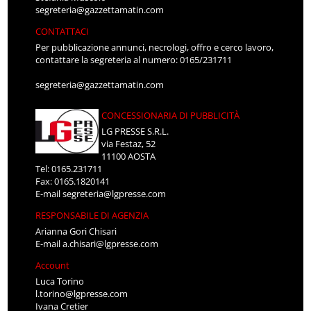
segreteria@gazzettamatin.com
CONTATTACI
Per pubblicazione annunci, necrologi, offro e cerco lavoro,
contattare la segreteria al numero: 0165/231711
segreteria@gazzettamatin.com
CONCESSIONARIA DI PUBBLICITÀ
LG PRESSE S.R.L.
via Festaz, 52
11100 AOSTA
Tel: 0165.231711
Fax: 0165.1820141
E-mail
segreteria@lgpresse.com
RESPONSABILE DI AGENZIA
Arianna Gori Chisari
E-mail
a.chisari@lgpresse.com
Account
Luca Torino
l.torino@lgpresse.com
Ivana Cretier