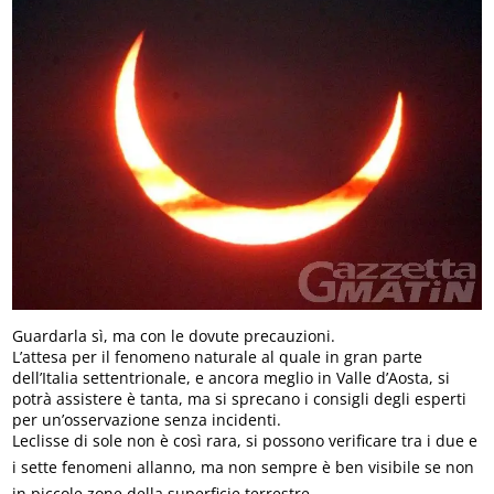
Guardarla sì, ma con le dovute precauzioni.
L’attesa per il fenomeno naturale al quale in gran parte
dell’Italia settentrionale, e ancora meglio in Valle d’Aosta, si
potrà assistere è tanta, ma si sprecano i consigli degli esperti
per un’osservazione senza incidenti.
Leclisse di sole non è così rara, si possono verificare tra i due e
i sette fenomeni allanno, ma non sempre è ben visibile se non
in piccole zone della superficie terrestre.