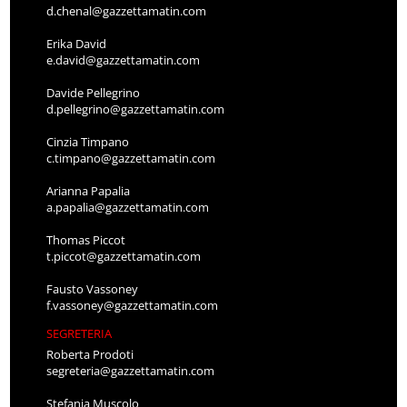
d.chenal@gazzettamatin.com
Erika David
e.david@gazzettamatin.com
Davide Pellegrino
d.pellegrino@gazzettamatin.com
Cinzia Timpano
c.timpano@gazzettamatin.com
Arianna Papalia
a.papalia@gazzettamatin.com
Thomas Piccot
t.piccot@gazzettamatin.com
Fausto Vassoney
f.vassoney@gazzettamatin.com
SEGRETERIA
Roberta Prodoti
segreteria@gazzettamatin.com
Stefania Muscolo