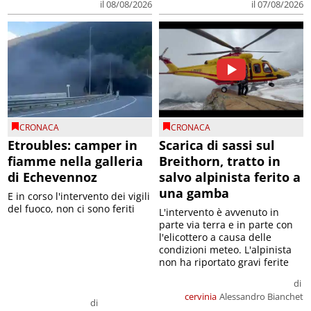
il 08/08/2026
il 07/08/2026
CRONACA
CRONACA
Etroubles: camper in
Scarica di sassi sul
fiamme nella galleria
Breithorn, tratto in
di Echevennoz
salvo alpinista ferito a
una gamba
E in corso l'intervento dei vigili
del fuoco, non ci sono feriti
L'intervento è avvenuto in
parte via terra e in parte con
l'elicottero a causa delle
condizioni meteo. L'alpinista
non ha riportato gravi ferite
di
cervinia
Alessandro Bianchet
di