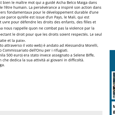
st bien le maître mot qui a guidé Aicha Belco Maiga dans
 de l’être humain. La persévérance a inspiré son action dans
piliers fondamentaux pour le développement durable d’une
 parce qu’elle est issue d’un Pays, le Mali, qui est
t uvre pour défendre les droits des enfants, des filles et
a nous rappelle quon ne combat pas la violence par la
espectant le droit pour que les droits soient respectés. Le seul
tie et la paix».
ato attraverso il voto web) è andato ad Alessandra Morelli,
 Commissariato dell’Onu per i rifugiati.
ila 500 euro) era stato invece assegnato a Selene Biffe,
che dedica la sua attività ai giovani in difficoltà.
ga.
M
g