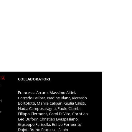
ITÀ
COLLABORATORI
L.
Francesca Arcaro, Massimo Altini,
Corrado Bellora, Nadine Blanc, Riccardo
11
Bortolotti, Manila Calipari, Giulia Calisti,
Nadia Camposaragna, Paolo Ciambi,
m
Filippo Clermont, Carol Di Vito, Christian
Leo Dufour, Christian Evaspasiano,
Giuseppe Farinella, Enrico Formento
Dojot, Bruno Fracasso, Fabio