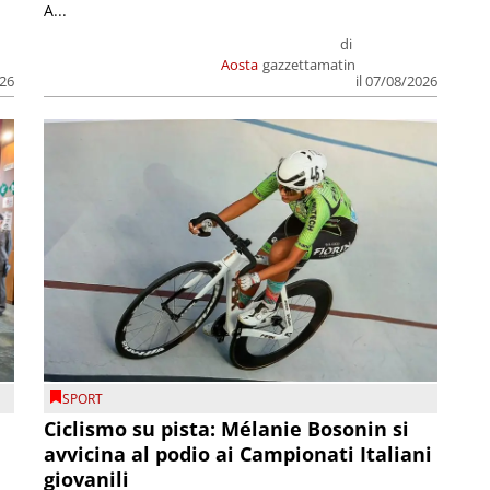
A...
di
Aosta
gazzettamatin
026
il 07/08/2026
SPORT
Ciclismo su pista: Mélanie Bosonin si
avvicina al podio ai Campionati Italiani
giovanili