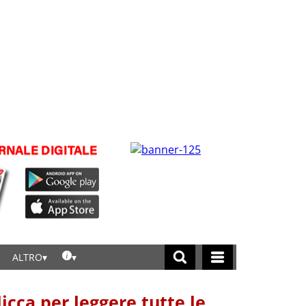
ALTRO
licca per leggere tutte le