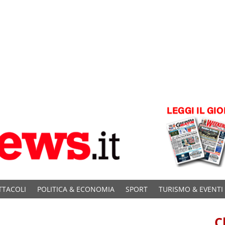
TTACOLI
POLITICA & ECONOMIA
SPORT
TURISMO & EVENTI
C