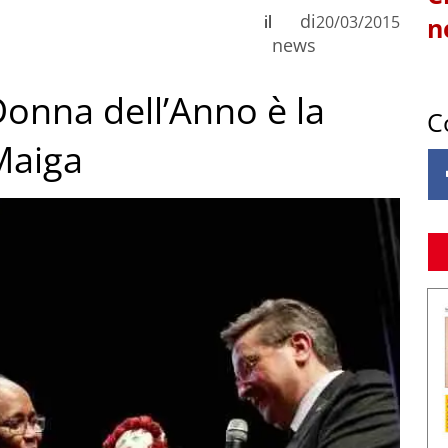
di
il
20/03/2015
n
news
Donna dell’Anno è la
C
Maiga