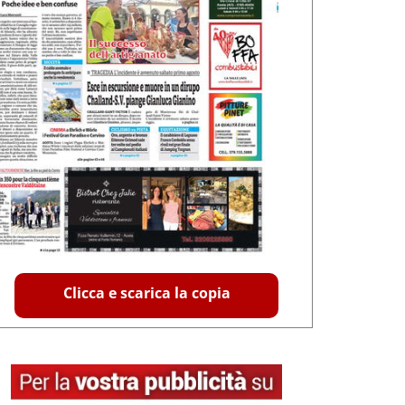
Clicca e scarica la copia