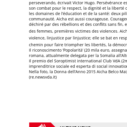
perseverando, écrivait Victor Hugo. Persévérance e
son combat pour le respect, la dignité et la liberté
les domaines de l’éducation et de la santé: deux 
communauté. Aicha est aussi courageuse. Courageuse
déchiré par des rébellions et des conflits sans fin, e
des femmes, premières victimes des violences. Aich
violence, linjustice par linjustice; elle se bat en r
chemin pour faire triompher les libertés, la démocra
Il riconoscimento ‘Popolarità’ (20 mila euro, assegn
romana, attualmente delegata per la Somalia all’Alto
Il premio del Soroptimist international Club VdA (2m
imprenditrice sociale ed esperta di social innovation 
Nella foto, la Donna dell’Anno 2015 Aicha Belco Mai
(re.newsvda.it)