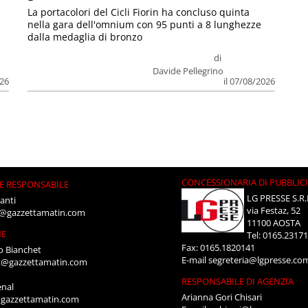
La portacolori del Cicli Fiorin ha concluso quinta
nella gara dell'omnium con 95 punti a 8 lunghezze
dalla medaglia di bronzo
di
Davide Pellegrino
026
il 07/08/2026
CONCESSIONARIA DI PUBBLIC
E RESPONSABILE
LG PRESSE S.R.
anti
via Festaz, 52
i@gazzettamatin.com
11100 AOSTA
NE
Tel: 0165.2317
Fax: 0165.1820141
o Bianchet
E-mail
segreteria@lgpresse.co
t@gazzettamatin.com
RESPONSABILE DI AGENZIA
enal
Arianna Gori Chisari
gazzettamatin.com