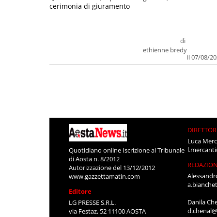
cerimonia di giuramento
di
ethienne bredy
il 07/08/2
DIRETTOR
Luca Merc
l.mercant
Quotidiano online Iscrizione al Tribunale
di Aosta n. 8/2012
REDAZIO
Autorizzazione del 13/12/2012
Alessandr
www.gazzettamatin.com
a.bianche
Editore
Danila Ch
LG PRESSE S.R.L.
d.chenal@
via Festaz, 52 11100 AOSTA