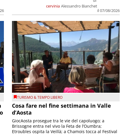
di
cervinia
Alessandro Bianchet
026
il 07/08/2026
TURISMO & TEMPO LIBERO
a
Cosa fare nel fine settimana in Valle
so
d’Aosta
GiocAosta prosegue tra le vie del capoluogo; a
Brissogne entra nel vivo la Feta de l’Oumbra;
.
Etroubles ospita la Veillà; a Chamois tocca al Festival