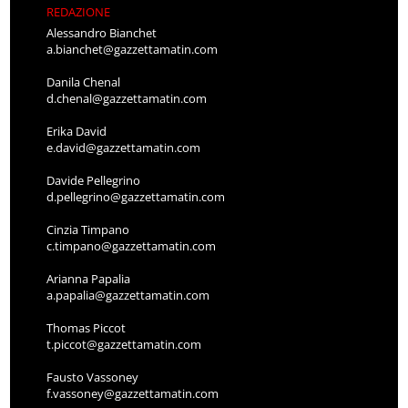
REDAZIONE
Alessandro Bianchet
a.bianchet@gazzettamatin.com
Danila Chenal
d.chenal@gazzettamatin.com
Erika David
e.david@gazzettamatin.com
Davide Pellegrino
d.pellegrino@gazzettamatin.com
Cinzia Timpano
c.timpano@gazzettamatin.com
Arianna Papalia
a.papalia@gazzettamatin.com
Thomas Piccot
t.piccot@gazzettamatin.com
Fausto Vassoney
f.vassoney@gazzettamatin.com