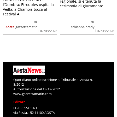
regionale, si è tenuta la
l’Oumbra; Etroubles ospita la
cerimonia di giuramento
Veillà; a Chamois tocca al
Festival A...
di
di
Aosta
gazzettamatin
ethienne bredy
il 07/08/2026
il 07/08/2026
Quotidiano online Iscrizione al Tribunale di Aosta n.
8/2012
Autorizzazione del 13/12/2012
www.gazzettamatin.com
Editore
LG PRESSE S.R.L.
via Festaz, 52 11100 AOSTA