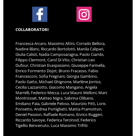
COLLABORATORI
Francesca Arcaro, Massimo Altini, Corrado Bellora,
Nadine Blanc, Riccardo Bortolotti, Manila Calipari,
Giulia Calisti, Nadia Camposaragna, Paolo Ciambi,
Filippo Clermont, Carol Di Vito, Christian Leo
Dufour, Christian Evaspasiano, Giuseppe Farinella,
Enrico Formento Dojot, Bruno Fracasso, Fabio
Francesconi, Sofia Fregnani, Giorgia Gambino,
Paolo Gatto, Michael Ghignone, Marlène Jorrioz,
Cecilia Lazzarotto, Giacomo Mangano, Angela
Marrelli, Federico Mecca, Luca Mauro Melloni, Marc
Montrosset, Matteo Nigra, Sabrina Olibano,
Emiliano Pala, Gabriele Peloso, Maurizio Pitti, Loris
Ponsetto, Andrea Portigliatti, Mattia Pramotton,
Deniel Pession, Raffaele Romano, Enrico Ruggeri,
Riccardo Savoye, Federica Tercinod, Federico
Tigellio Benvenuto, Luca Massimo Trifilò