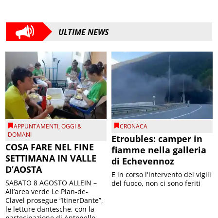
ULTIME NEWS
APPUNTAMENTI
,
OGGI &
CRONACA
DOMANI
Etroubles: camper in
COSA FARE NEL FINE
fiamme nella galleria
SETTIMANA IN VALLE
di Echevennoz
D’AOSTA
E in corso l'intervento dei vigili
SABATO 8 AGOSTO ALLEIN –
del fuoco, non ci sono feriti
All’area verde Le Plan-de-
Clavel prosegue “ItinerDante”,
le letture dantesche, con la
partecipazione di Antonello