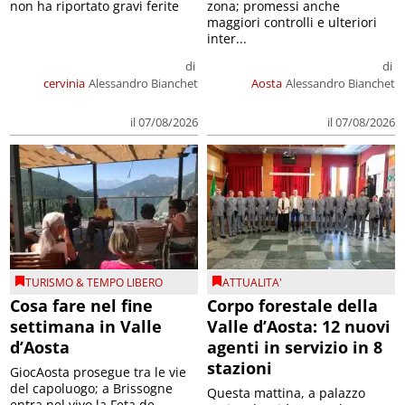
non ha riportato gravi ferite
zona; promessi anche
maggiori controlli e ulteriori
inter...
di
di
cervinia
Alessandro Bianchet
Aosta
Alessandro Bianchet
il 07/08/2026
il 07/08/2026
TURISMO & TEMPO LIBERO
ATTUALITA'
Cosa fare nel fine
Corpo forestale della
settimana in Valle
Valle d’Aosta: 12 nuovi
d’Aosta
agenti in servizio in 8
stazioni
GiocAosta prosegue tra le vie
del capoluogo; a Brissogne
Questa mattina, a palazzo
entra nel vivo la Feta de