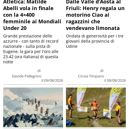
Atletica: Matilde
Dalle Valle d’Aosta al
Abelli vola in finale
Friuli: Henry regala un
con la 4×400
motorino Ciao ai
femminile ai Mondiali
ragazzini che
Under 20
vendevano limonata
Grande prestazione delle
Ondata di generosità per i tre
azzurre - con tanto di record
giovani della provincia di
nazionale - sulla pista di
Udine
Eugene, la gara per l'oro alle
23.42 (ora italiana) di questa
notte
di
di
Davide Pellegrino
Cinzia Timpano
il 09/08/2026
il 08/08/2026