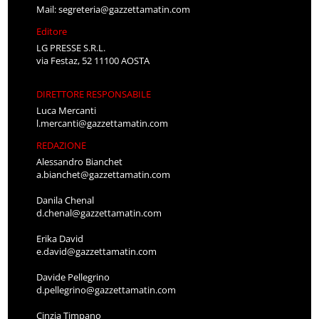
Mail:
segreteria@gazzettamatin.com
Editore
LG PRESSE S.R.L.
via Festaz, 52 11100 AOSTA
DIRETTORE RESPONSABILE
Luca Mercanti
l.mercanti@gazzettamatin.com
REDAZIONE
Alessandro Bianchet
a.bianchet@gazzettamatin.com
Danila Chenal
d.chenal@gazzettamatin.com
Erika David
e.david@gazzettamatin.com
Davide Pellegrino
d.pellegrino@gazzettamatin.com
Cinzia Timpano