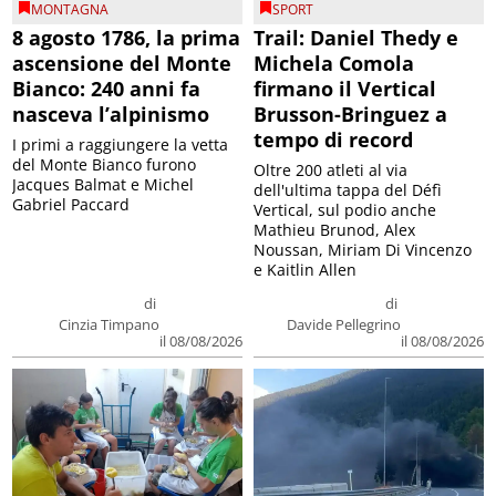
MONTAGNA
SPORT
8 agosto 1786, la prima
Trail: Daniel Thedy e
ascensione del Monte
Michela Comola
Bianco: 240 anni fa
firmano il Vertical
nasceva l’alpinismo
Brusson-Bringuez a
tempo di record
I primi a raggiungere la vetta
del Monte Bianco furono
Oltre 200 atleti al via
Jacques Balmat e Michel
dell'ultima tappa del Défì
Gabriel Paccard
Vertical, sul podio anche
Mathieu Brunod, Alex
Noussan, Miriam Di Vincenzo
e Kaitlin Allen
di
di
Cinzia Timpano
Davide Pellegrino
il 08/08/2026
il 08/08/2026