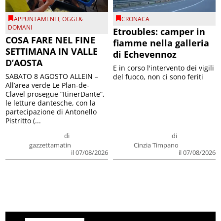
APPUNTAMENTI
,
OGGI &
CRONACA
DOMANI
Etroubles: camper in
COSA FARE NEL FINE
fiamme nella galleria
SETTIMANA IN VALLE
di Echevennoz
D’AOSTA
E in corso l'intervento dei vigili
SABATO 8 AGOSTO ALLEIN –
del fuoco, non ci sono feriti
All’area verde Le Plan-de-
Clavel prosegue “ItinerDante”,
le letture dantesche, con la
partecipazione di Antonello
Pistritto (...
di
di
gazzettamatin
Cinzia Timpano
il 07/08/2026
il 07/08/2026