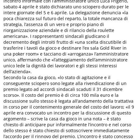
incontro informale con l’amministratore unico Luca Frigerio,
sabato 4 aprile è stato dichiarato uno sciopero durato per le
intere giornate del 5 e 6 aprile. La delegazione denuncia «la
poca chiarezza sul futuro del reparto, la totale mancanza di
strategia, l’assenza di un vero e proprio piano di
riorganizzazione aziendale e di rilancio della roulette
americana». I rappresentanti sindacali giudicano il
decremento degli introiti frutto di «una scelta discutibile di
trasferire i tavoli da gioco e destinare l’ex sala Gold River in
una poker room» e tacciano di «arroganza» l’amministratore
unico, affermando che «l’atteggiamento dell’amministratore
unico lede la dignità dei lavoratori e gli stessi interessi
dell’azienda».
Secondo la casa da gioco, «lo stato di agitazione e il
conseguente sciopero sono legate alla rivendicazione di un
premio legato ad accordi sindacali scaduti il 31 dicembre
scorso». Il costo del premio è di circa 100 mila euro e la
discussione sullo stesso è legata all’andamento della trattativa
in corso per il contenimento generale del costo del lavoro; «il 9
aprile era convocato un incontro per la discussione di questo
argomento – scrive la casa da gioco in una nota – è stato
chiesto di anticipare pur informalmente l’incontro e nel corso
dello stesso è stato chiesto di sottoscrivere immediatamente
l’accordo per il rinnovo del premio. L’incontro è stato concesso