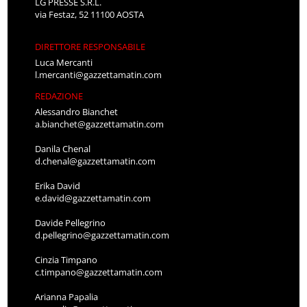
LG PRESSE S.R.L.
via Festaz, 52 11100 AOSTA
DIRETTORE RESPONSABILE
Luca Mercanti
l.mercanti@gazzettamatin.com
REDAZIONE
Alessandro Bianchet
a.bianchet@gazzettamatin.com
Danila Chenal
d.chenal@gazzettamatin.com
Erika David
e.david@gazzettamatin.com
Davide Pellegrino
d.pellegrino@gazzettamatin.com
Cinzia Timpano
c.timpano@gazzettamatin.com
Arianna Papalia