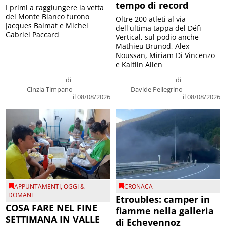
tempo di record
I primi a raggiungere la vetta
del Monte Bianco furono
Oltre 200 atleti al via
Jacques Balmat e Michel
dell'ultima tappa del Défì
Gabriel Paccard
Vertical, sul podio anche
Mathieu Brunod, Alex
Noussan, Miriam Di Vincenzo
e Kaitlin Allen
di
di
Cinzia Timpano
Davide Pellegrino
il 08/08/2026
il 08/08/2026
APPUNTAMENTI
,
OGGI &
CRONACA
DOMANI
Etroubles: camper in
COSA FARE NEL FINE
fiamme nella galleria
SETTIMANA IN VALLE
di Echevennoz