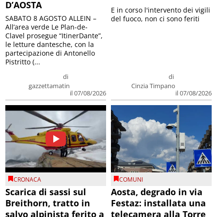
D’AOSTA
E in corso l'intervento dei vigili
SABATO 8 AGOSTO ALLEIN –
del fuoco, non ci sono feriti
All’area verde Le Plan-de-
Clavel prosegue “ItinerDante”,
le letture dantesche, con la
partecipazione di Antonello
Pistritto (...
di
di
gazzettamatin
Cinzia Timpano
il 07/08/2026
il 07/08/2026
CRONACA
COMUNI
Scarica di sassi sul
Aosta, degrado in via
Breithorn, tratto in
Festaz: installata una
salvo alpinista ferito a
telecamera alla Torre