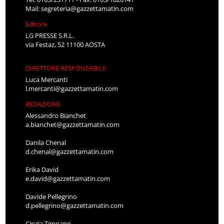
Mail:
segreteria@gazzettamatin.com
Editore
LG PRESSE S.R.L.
via Festaz, 52 11100 AOSTA
DIRETTORE RESPONSABILE
Luca Mercanti
l.mercanti@gazzettamatin.com
REDAZIONE
Alessandro Bianchet
a.bianchet@gazzettamatin.com
Danila Chenal
d.chenal@gazzettamatin.com
Erika David
e.david@gazzettamatin.com
Davide Pellegrino
d.pellegrino@gazzettamatin.com
Cinzia Timpano