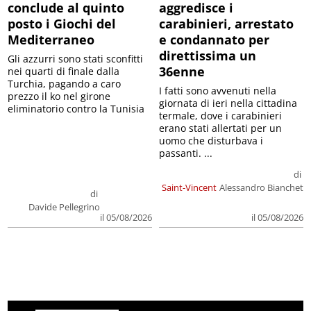
conclude al quinto
aggredisce i
posto i Giochi del
carabinieri, arrestato
Mediterraneo
e condannato per
direttissima un
Gli azzurri sono stati sconfitti
36enne
nei quarti di finale dalla
Turchia, pagando a caro
I fatti sono avvenuti nella
prezzo il ko nel girone
giornata di ieri nella cittadina
eliminatorio contro la Tunisia
termale, dove i carabinieri
erano stati allertati per un
uomo che disturbava i
passanti. ...
di
Saint-Vincent
Alessandro Bianchet
di
Davide Pellegrino
il 05/08/2026
il 05/08/2026