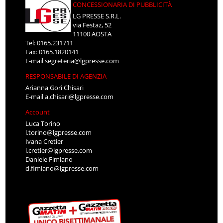
CONCESSIONARIA DI PUBBLICITÀ
LG PRESSE S.R.L.
via Festaz, 52
11100 AOSTA
Tel: 0165.231711
Fax: 0165.1820141
E-mail
segreteria@lgpresse.com
RESPONSABILE DI AGENZIA
Arianna Gori Chisari
E-mail
a.chisari@lgpresse.com
Account
Luca Torino
l.torino@lgpresse.com
Ivana Cretier
i.cretier@lgpresse.com
Daniele Fimiano
d.fimiano@lgpresse.com