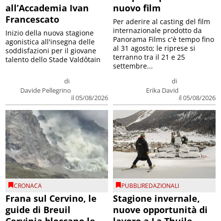
all’Accademia Ivan
nuovo film
Francescato
Per aderire al casting del film
internazionale prodotto da
Inizio della nuova stagione
Panorama Films c'è tempo fino
agonistica all'insegna delle
al 31 agosto; le riprese si
soddisfazioni per il giovane
terranno tra il 21 e 25
talento dello Stade Valdôtain
settembre...
di
di
Davide Pellegrino
Erika David
il 05/08/2026
il 05/08/2026
CRONACA
PUBBLIREDAZIONALI
Frana sul Cervino, le
Stagione invernale,
guide di Breuil
nuove opportunità di
Cervinia bloccano le
lavoro a La Thuile