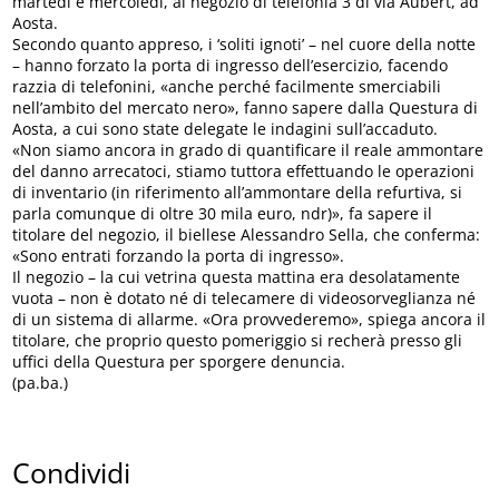
martedì e mercoledì, al negozio di telefonia 3 di via Aubert, ad
Aosta.
Secondo quanto appreso, i ‘soliti ignoti’ – nel cuore della notte
– hanno forzato la porta di ingresso dell’esercizio, facendo
razzia di telefonini, «anche perché facilmente smerciabili
nell’ambito del mercato nero», fanno sapere dalla Questura di
Aosta, a cui sono state delegate le indagini sull’accaduto.
«Non siamo ancora in grado di quantificare il reale ammontare
del danno arrecatoci, stiamo tuttora effettuando le operazioni
di inventario (in riferimento all’ammontare della refurtiva, si
parla comunque di oltre 30 mila euro, ndr)», fa sapere il
titolare del negozio, il biellese Alessandro Sella, che conferma:
«Sono entrati forzando la porta di ingresso».
Il negozio – la cui vetrina questa mattina era desolatamente
vuota – non è dotato né di telecamere di videosorveglianza né
di un sistema di allarme. «Ora provvederemo», spiega ancora il
titolare, che proprio questo pomeriggio si recherà presso gli
uffici della Questura per sporgere denuncia.
(pa.ba.)
Condividi