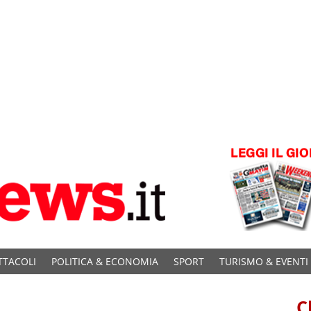
TTACOLI
POLITICA & ECONOMIA
SPORT
TURISMO & EVENTI
C