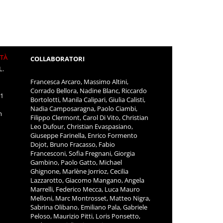
ITÀ
COLLABORATORI
L.
Francesca Arcaro, Massimo Altini,
Corrado Bellora, Nadine Blanc, Riccardo
11
Bortolotti, Manila Calipari, Giulia Calisti,
Nadia Camposaragna, Paolo Ciambi,
m
Filippo Clermont, Carol Di Vito, Christian
Leo Dufour, Christian Evaspasiano,
Giuseppe Farinella, Enrico Formento
Dojot, Bruno Fracasso, Fabio
Francesconi, Sofia Fregnani, Giorgia
Gambino, Paolo Gatto, Michael
Ghignone, Marlène Jorrioz, Cecilia
Lazzarotto, Giacomo Mangano, Angela
Marrelli, Federico Mecca, Luca Mauro
Melloni, Marc Montrosset, Matteo Nigra,
Sabrina Olibano, Emiliano Pala, Gabriele
Peloso, Maurizio Pitti, Loris Ponsetto,