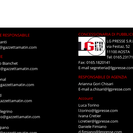
CONCESSIONARIA DI PUBBLIC
E RESPONSABILE
LG PRESSE S.R.
anti
via Festaz, 52
i@gazzettamatin.com
11100 AOSTA
NE
Tel: 0165.2317
Fax: 0165.1820141
o Bianchet
E-mail
segreteria@lgpresse.co
t@gazzettamatin.com
RESPONSABILE DI AGENZIA
enal
Arianna Gori Chisari
gazzettamatin.com
E-mail
a.chisari@lgpresse.com
d
Account
azzettamatin.com
Luca Torino
l.torino@lgpresse.com
legrino
Ivana Cretier
ino@gazzettamatin.com
i.cretier@lgpresse.com
Daniele Fimiano
mpano
d.fimiano@lgpresse.com
o@gazzettamatin.com