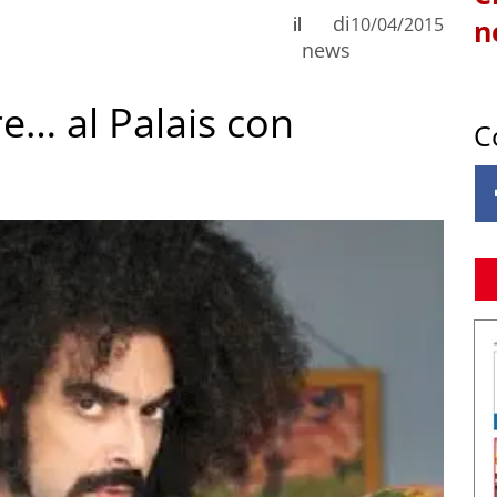
di
il
10/04/2015
n
news
re… al Palais con
C