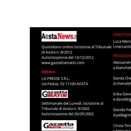
DIRETTOR
Luca Merc
l.mercant
Quotidiano online Iscrizione al Tribunale
di Aosta n. 8/2012
REDAZIO
Autorizzazione del 13/12/2012
Alessandr
www.gazzettamatin.com
a.bianche
Editore
Danila Ch
LG PRESSE S.R.L.
d.chenal@
via Festaz, 52 11100 AOSTA
Erika Davi
e.david@g
Settimanale del Lunedì. Iscrizione al
Tribunale di Aosta n. 9/2002
Davide Pel
Autorizzazione del 20/05/2002
d.pellegr
Cinzia Ti
c.timpan