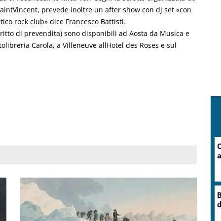
SaintVincent, prevede inoltre un after show con dj set «con
tico rock club» dice Francesco Battisti.
iritto di prevendita) sono disponibili ad Aosta da Musica e
olibreria Carola, a Villeneuve allHotel des Roses e sul
O
a
B
d