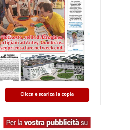
Clicca e scarica la copia