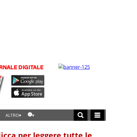
ALTRO
licca per leggere tutte le