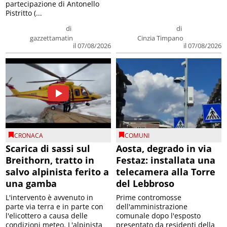
partecipazione di Antonello
Pistritto (...
di
di
gazzettamatin
Cinzia Timpano
il 07/08/2026
il 07/08/2026
CRONACA
COMUNI
Scarica di sassi sul
Aosta, degrado in via
Breithorn, tratto in
Festaz: installata una
salvo alpinista ferito a
telecamera alla Torre
una gamba
del Lebbroso
L'intervento è avvenuto in
Prime contromosse
parte via terra e in parte con
dell'amministrazione
l'elicottero a causa delle
comunale dopo l'esposto
condizioni meteo. L'alpinista
presentato da residenti della