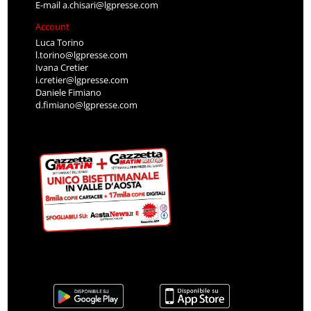
E-mail
a.chisari@lgpresse.com
Account
Luca Torino
l.torino@lgpresse.com
Ivana Cretier
i.cretier@lgpresse.com
Daniele Fimiano
d.fimiano@lgpresse.com