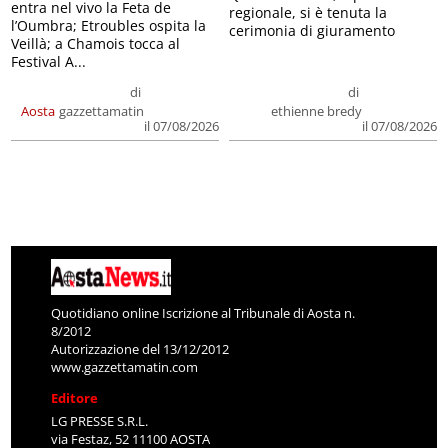
entra nel vivo la Feta de
regionale, si è tenuta la
l’Oumbra; Etroubles ospita la
cerimonia di giuramento
Veillà; a Chamois tocca al
Festival A...
di
di
Aosta
gazzettamatin
ethienne bredy
il 07/08/2026
il 07/08/2026
Quotidiano online Iscrizione al Tribunale di Aosta n.
8/2012
Autorizzazione del 13/12/2012
www.gazzettamatin.com
Editore
LG PRESSE S.R.L.
via Festaz, 52 11100 AOSTA