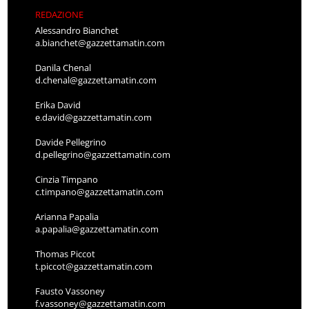
REDAZIONE
Alessandro Bianchet
a.bianchet@gazzettamatin.com
Danila Chenal
d.chenal@gazzettamatin.com
Erika David
e.david@gazzettamatin.com
Davide Pellegrino
d.pellegrino@gazzettamatin.com
Cinzia Timpano
c.timpano@gazzettamatin.com
Arianna Papalia
a.papalia@gazzettamatin.com
Thomas Piccot
t.piccot@gazzettamatin.com
Fausto Vassoney
f.vassoney@gazzettamatin.com