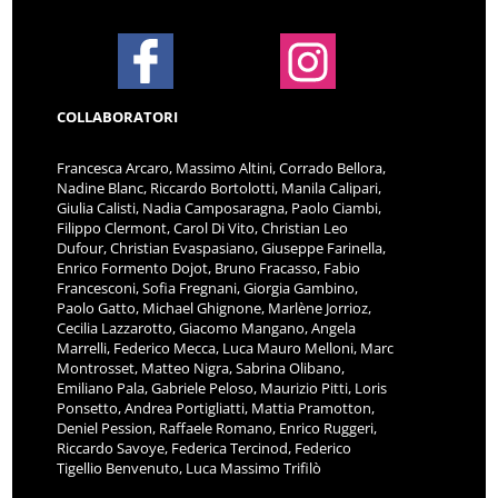
COLLABORATORI
Francesca Arcaro, Massimo Altini, Corrado Bellora,
Nadine Blanc, Riccardo Bortolotti, Manila Calipari,
Giulia Calisti, Nadia Camposaragna, Paolo Ciambi,
Filippo Clermont, Carol Di Vito, Christian Leo
Dufour, Christian Evaspasiano, Giuseppe Farinella,
Enrico Formento Dojot, Bruno Fracasso, Fabio
Francesconi, Sofia Fregnani, Giorgia Gambino,
Paolo Gatto, Michael Ghignone, Marlène Jorrioz,
Cecilia Lazzarotto, Giacomo Mangano, Angela
Marrelli, Federico Mecca, Luca Mauro Melloni, Marc
Montrosset, Matteo Nigra, Sabrina Olibano,
Emiliano Pala, Gabriele Peloso, Maurizio Pitti, Loris
Ponsetto, Andrea Portigliatti, Mattia Pramotton,
Deniel Pession, Raffaele Romano, Enrico Ruggeri,
Riccardo Savoye, Federica Tercinod, Federico
Tigellio Benvenuto, Luca Massimo Trifilò