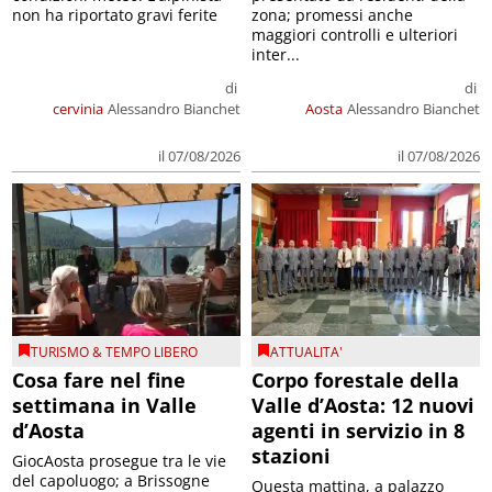
non ha riportato gravi ferite
zona; promessi anche
maggiori controlli e ulteriori
inter...
di
di
cervinia
Alessandro Bianchet
Aosta
Alessandro Bianchet
il 07/08/2026
il 07/08/2026
TURISMO & TEMPO LIBERO
ATTUALITA'
Cosa fare nel fine
Corpo forestale della
settimana in Valle
Valle d’Aosta: 12 nuovi
d’Aosta
agenti in servizio in 8
stazioni
GiocAosta prosegue tra le vie
del capoluogo; a Brissogne
Questa mattina, a palazzo