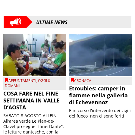
ULTIME NEWS
APPUNTAMENTI
,
OGGI &
CRONACA
DOMANI
Etroubles: camper in
COSA FARE NEL FINE
fiamme nella galleria
SETTIMANA IN VALLE
di Echevennoz
D’AOSTA
E in corso l'intervento dei vigili
SABATO 8 AGOSTO ALLEIN –
del fuoco, non ci sono feriti
All’area verde Le Plan-de-
Clavel prosegue “ItinerDante”,
le letture dantesche, con la