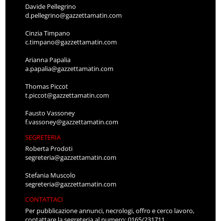
Davide Pellegrino
d.pellegrino@gazzettamatin.com
Cinzia Timpano
c.timpano@gazzettamatin.com
Arianna Papalia
a.papalia@gazzettamatin.com
Thomas Piccot
t.piccot@gazzettamatin.com
Fausto Vassoney
f.vassoney@gazzettamatin.com
SEGRETERIA
Roberta Prodoti
segreteria@gazzettamatin.com
Stefania Muscolo
segreteria@gazzettamatin.com
CONTATTACI
Per pubblicazione annunci, necrologi, offro e cerco lavoro,
contattare la segreteria al numero: 0165/231711