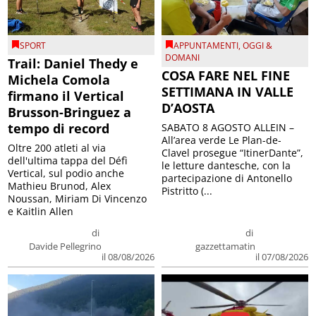
SPORT
APPUNTAMENTI
,
OGGI &
DOMANI
Trail: Daniel Thedy e
COSA FARE NEL FINE
Michela Comola
SETTIMANA IN VALLE
firmano il Vertical
D’AOSTA
Brusson-Bringuez a
tempo di record
SABATO 8 AGOSTO ALLEIN –
All’area verde Le Plan-de-
Oltre 200 atleti al via
Clavel prosegue “ItinerDante”,
dell'ultima tappa del Défì
le letture dantesche, con la
Vertical, sul podio anche
partecipazione di Antonello
Mathieu Brunod, Alex
Pistritto (...
Noussan, Miriam Di Vincenzo
e Kaitlin Allen
di
di
Davide Pellegrino
gazzettamatin
il 08/08/2026
il 07/08/2026