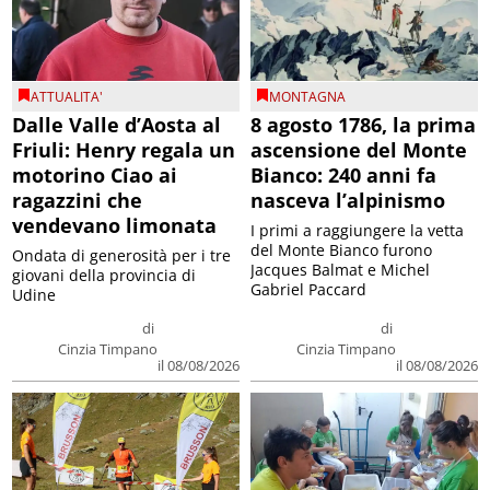
ATTUALITA'
MONTAGNA
Dalle Valle d’Aosta al
8 agosto 1786, la prima
Friuli: Henry regala un
ascensione del Monte
motorino Ciao ai
Bianco: 240 anni fa
ragazzini che
nasceva l’alpinismo
vendevano limonata
I primi a raggiungere la vetta
del Monte Bianco furono
Ondata di generosità per i tre
Jacques Balmat e Michel
giovani della provincia di
Gabriel Paccard
Udine
di
di
Cinzia Timpano
Cinzia Timpano
il 08/08/2026
il 08/08/2026