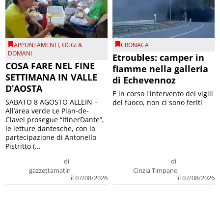
APPUNTAMENTI
,
OGGI &
CRONACA
DOMANI
Etroubles: camper in
COSA FARE NEL FINE
fiamme nella galleria
SETTIMANA IN VALLE
di Echevennoz
D’AOSTA
E in corso l'intervento dei vigili
SABATO 8 AGOSTO ALLEIN –
del fuoco, non ci sono feriti
All’area verde Le Plan-de-
Clavel prosegue “ItinerDante”,
le letture dantesche, con la
partecipazione di Antonello
Pistritto (...
di
di
gazzettamatin
Cinzia Timpano
il 07/08/2026
il 07/08/2026