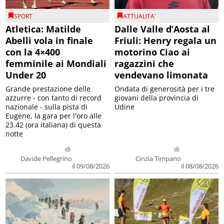
SPORT
ATTUALITA'
Atletica: Matilde
Dalle Valle d’Aosta al
Abelli vola in finale
Friuli: Henry regala un
con la 4×400
motorino Ciao ai
femminile ai Mondiali
ragazzini che
Under 20
vendevano limonata
Grande prestazione delle
Ondata di generosità per i tre
azzurre - con tanto di record
giovani della provincia di
nazionale - sulla pista di
Udine
Eugene, la gara per l'oro alle
23.42 (ora italiana) di questa
notte
di
di
Davide Pellegrino
Cinzia Timpano
il 09/08/2026
il 08/08/2026