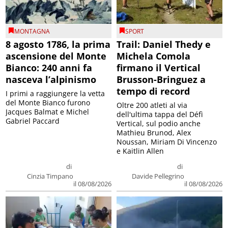
MONTAGNA
SPORT
8 agosto 1786, la prima
Trail: Daniel Thedy e
ascensione del Monte
Michela Comola
Bianco: 240 anni fa
firmano il Vertical
nasceva l’alpinismo
Brusson-Bringuez a
tempo di record
I primi a raggiungere la vetta
del Monte Bianco furono
Oltre 200 atleti al via
Jacques Balmat e Michel
dell'ultima tappa del Défì
Gabriel Paccard
Vertical, sul podio anche
Mathieu Brunod, Alex
Noussan, Miriam Di Vincenzo
e Kaitlin Allen
di
di
Cinzia Timpano
Davide Pellegrino
il 08/08/2026
il 08/08/2026