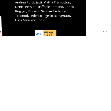
Andrea Portigliatti, Mattia Pramotton,
Deniel Pession, Raffaele Romano, Enrico
Ruggeri, Riccardo Savoye, Federica
Tercinod, Federico Tigellio Benvenuto,
Luca Massimo Trifilò