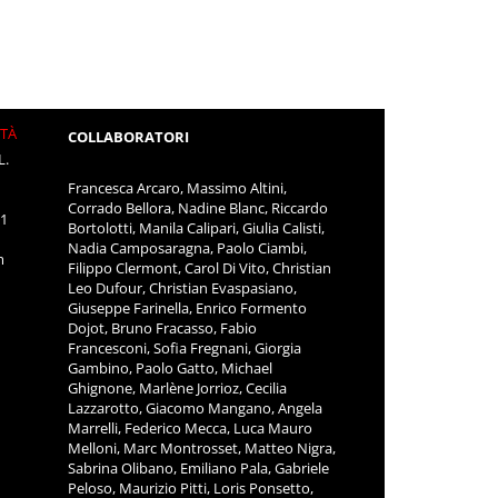
ITÀ
COLLABORATORI
L.
Francesca Arcaro, Massimo Altini,
Corrado Bellora, Nadine Blanc, Riccardo
11
Bortolotti, Manila Calipari, Giulia Calisti,
Nadia Camposaragna, Paolo Ciambi,
m
Filippo Clermont, Carol Di Vito, Christian
Leo Dufour, Christian Evaspasiano,
Giuseppe Farinella, Enrico Formento
Dojot, Bruno Fracasso, Fabio
Francesconi, Sofia Fregnani, Giorgia
Gambino, Paolo Gatto, Michael
Ghignone, Marlène Jorrioz, Cecilia
Lazzarotto, Giacomo Mangano, Angela
Marrelli, Federico Mecca, Luca Mauro
Melloni, Marc Montrosset, Matteo Nigra,
Sabrina Olibano, Emiliano Pala, Gabriele
Peloso, Maurizio Pitti, Loris Ponsetto,