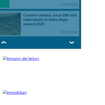
il 07/08/2026
Caretta caretta, circa 280 nidi
individuati in Italia dopo
record 2025
il 07/08/2026
❮
❯