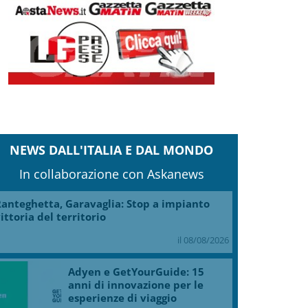
NEWS DALL'ITALIA E DAL MONDO
In collaborazione con Askanews
anteghetta, Garavaglia: Stop a impianto
ittoria del territorio
il 08/08/2026
Adyen e GetYourGuide: 15
anni di innovazione per le
esperienze di viaggio