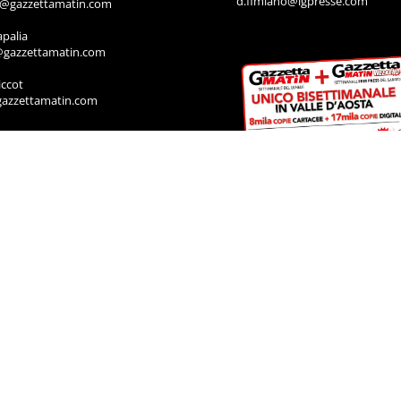
d.fimiano@lgpresse.com
o@gazzettamatin.com
apalia
@gazzettamatin.com
ccot
gazzettamatin.com
ssoney
y@gazzettamatin.com
IA
rodoti
a@gazzettamatin.com
Muscolo
a@gazzettamatin.com
ACI
cazione annunci, necrologi, offro e
ro, contattare la segreteria al numero:
711
a@gazzettamatin.com