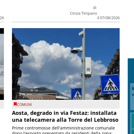
di
Cinzia Timpano
026
il 07/08/2026
R
v
COMUNI
n
Aosta, degrado in via Festaz: installata
una telecamera alla Torre del Lebbroso
Prime contromosse dell'amministrazione comunale
dopo l'esposto presentato da residenti della zona;