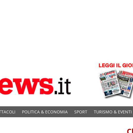
TTACOLI
POLITICA & ECONOMIA
SPORT
TURISMO & EVENTI
C