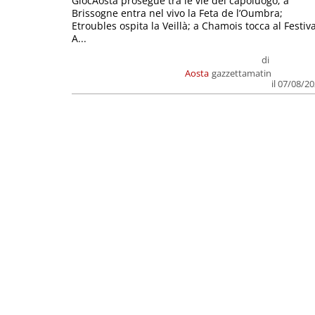
GiocAosta prosegue tra le vie del capoluogo; a
Brissogne entra nel vivo la Feta de l’Oumbra;
Etroubles ospita la Veillà; a Chamois tocca al Festiva
A...
di
Aosta
gazzettamatin
il 07/08/2