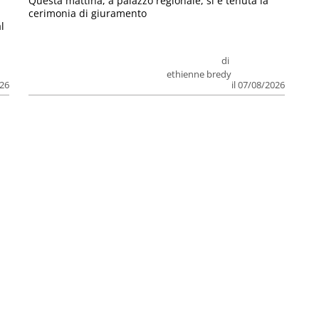
Questa mattina, a palazzo regionale, si è tenuta la
cerimonia di giuramento
l
di
ethienne bredy
026
il 07/08/2026