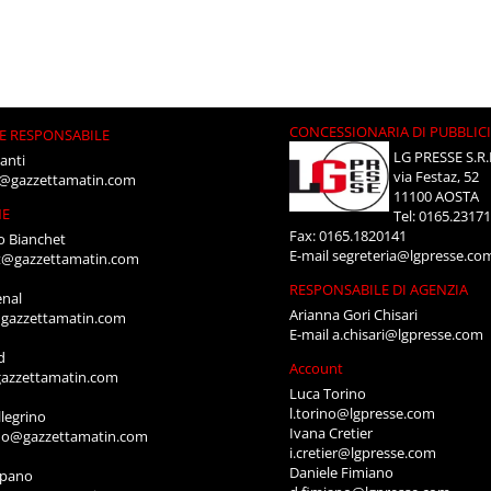
CONCESSIONARIA DI PUBBLIC
E RESPONSABILE
LG PRESSE S.R.
anti
via Festaz, 52
i@gazzettamatin.com
11100 AOSTA
NE
Tel: 0165.2317
Fax: 0165.1820141
o Bianchet
E-mail
segreteria@lgpresse.co
t@gazzettamatin.com
RESPONSABILE DI AGENZIA
enal
Arianna Gori Chisari
gazzettamatin.com
E-mail
a.chisari@lgpresse.com
d
Account
azzettamatin.com
Luca Torino
l.torino@lgpresse.com
legrino
Ivana Cretier
ino@gazzettamatin.com
i.cretier@lgpresse.com
Daniele Fimiano
mpano