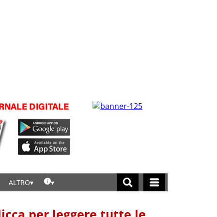
ALTRO
licca per leggere tutte le