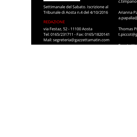
c.timpan
Settimanale del Sabato. Iscrizione al
Tribunale di Aosta n.4 del 4/10/2016
Arianna P
a.papalia
REDAZIONE
via Festaz, 52 - 11100 Aosta
Thomas Pi
Tel: 0165/231711 - Fax: 0165/1820141
t.piccot@
Mail:
segreteria@gazzettamatin.com
Fausto Va
Editore
f.vassone
LG PRESSE S.R.L.
SEGRETER
via Festaz, 52 11100 AOSTA
Roberta P
segreteri
Stefania 
segreteri
CONTATT
Per pubbli
cerco lavo
0165/231
segreteri