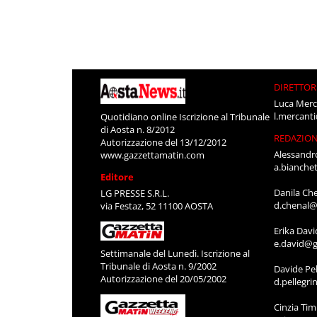
DIRETTOR
Luca Merc
l.mercant
Quotidiano online Iscrizione al Tribunale
di Aosta n. 8/2012
REDAZIO
Autorizzazione del 13/12/2012
Alessandr
www.gazzettamatin.com
a.bianche
Editore
Danila Ch
LG PRESSE S.R.L.
d.chenal@
via Festaz, 52 11100 AOSTA
Erika Davi
e.david@g
Settimanale del Lunedì. Iscrizione al
Tribunale di Aosta n. 9/2002
Davide Pel
Autorizzazione del 20/05/2002
d.pellegr
Cinzia Ti