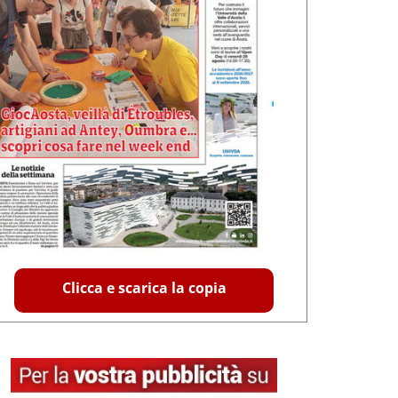
Clicca e scarica la copia