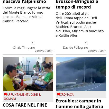
nasceva l’alpinismo
Brusson-Bringuez a
tempo di record
I primi a raggiungere la vetta
del Monte Bianco furono
Oltre 200 atleti al via
Jacques Balmat e Michel
dell'ultima tappa del Défì
Gabriel Paccard
Vertical, sul podio anche
Mathieu Brunod, Alex
Noussan, Miriam Di Vincenzo
e Kaitlin Allen
di
di
Cinzia Timpano
Davide Pellegrino
il 08/08/2026
il 08/08/2026
APPUNTAMENTI
,
OGGI &
CRONACA
DOMANI
Etroubles: camper in
COSA FARE NEL FINE
fiamme nella galleria