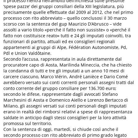
Il processo rientra nell’ambito dell’inchiesta sulle presunte
‘spese pazze’ dei gruppi consiliari della XIII legislatura, più
precisamente quelle effettuate dal 2009 al 2012, che nel primo
processo con rito abbreviato – quello conclusosi il 30 marzo
scorso con la sentenza del gup Maurizio D’Abrusco – vide
assolti a vario titolo «perché il fatto non sussiste» o «perché il
fatto non costituisce reato» tutti e 24 gli imputati coinvolti, tra
funzionari di partito, attuali ed ex consiglieri regionali
appartenenti ai gruppi di Alpe, Fédération Autonomiste, Pd,
Pdl e Union Valdôtaine.
Secondo l’accusa, rappresentata in aula direttamente dal
procuratore capo di Aosta, Marilinda Mineccia, che ha chiesto
la condanna di tutti e tre gli imputati a un anno 10 mesi di
carcere ciascuno, Marco Viérin, André Lanièce e Dario Comé
avrebbero versato sui conti correnti personali assegni tratti dal
conto corrente del gruppo consiliare per 136.700 euro;
secondo le difese, rappresentate dagli avvocati Stefano
Marchesini di Aosta e Domenico Aiello e Lorenzo Bertacco di
Milano, gli assegni versati sui conti personali degli imputati
erano in realtà dei rimborsi relativi a spese di rappresentanza
saldate in anticipo dagli stessi consiglieri per la loro attività
promossa sul territorio.
Con la sentenza di oggi, martedì, si chiude così anche il
secondo processo con rito abbreviato di primo grado legato