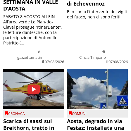
SETTIMANA IN VALLE
di Echevennoz
D’AOSTA
E in corso l'intervento dei vigili
SABATO 8 AGOSTO ALLEIN –
del fuoco, non ci sono feriti
All’area verde Le Plan-de-
Clavel prosegue “ItinerDante”,
le letture dantesche, con la
partecipazione di Antonello
Pistritto (...
di
di
gazzettamatin
Cinzia Timpano
il 07/08/2026
il 07/08/2026
CRONACA
COMUNI
Scarica di sassi sul
Aosta, degrado in via
Breithorn, tratto in
Festaz: installata una