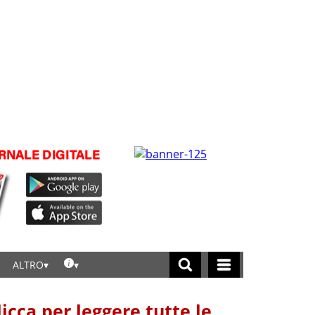
ALTRO
licca per leggere tutte le