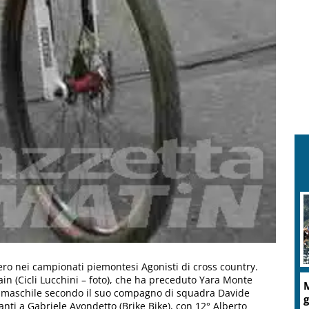
ro nei campionati piemontesi Agonisti di cross country.
ain (Cicli Lucchini – foto), che ha preceduto Yara Monte
M
po maschile secondo il suo compagno di squadra Davide
g
vanti a Gabriele Avondetto (Brike Bike), con 12° Alberto