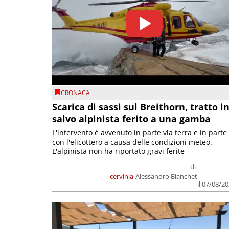
CRONACA
Scarica di sassi sul Breithorn, tratto i
salvo alpinista ferito a una gamba
L'intervento è avvenuto in parte via terra e in parte
con l'elicottero a causa delle condizioni meteo.
L'alpinista non ha riportato gravi ferite
di
cervinia
Alessandro Bianchet
il 07/08/2