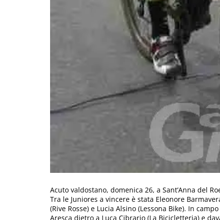
Acuto valdostano, domenica 26, a Sant’Anna del Roe
Tra le Juniores a vincere è stata Eleonore Barmaver
(Rive Rosse) e Lucia Alsino (Lessona Bike). In cam
Aresca dietro a Luca Cibrario (La Bicicletteria) e da