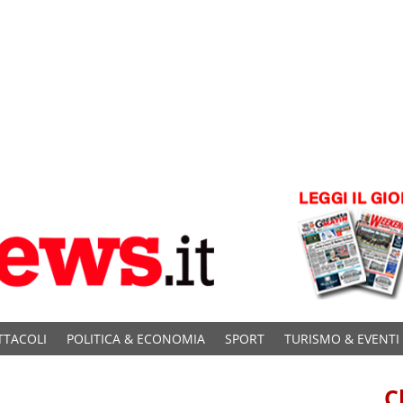
TTACOLI
POLITICA & ECONOMIA
SPORT
TURISMO & EVENTI
C