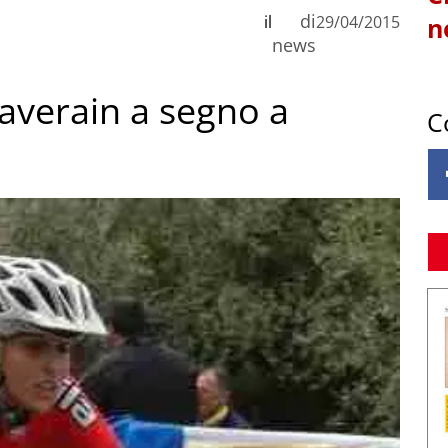
di
il
29/04/2015
n
news
verain a segno a
C