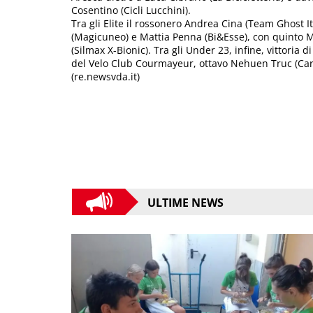
Cosentino (Cicli Lucchini).
Tra gli Elite il rossonero Andrea Cina (Team Ghost It
(Magicuneo) e Mattia Penna (Bi&Esse), con quinto Mi
(Silmax X-Bionic). Tra gli Under 23, infine, vittoria 
del Velo Club Courmayeur, ottavo Nehuen Truc (Carr
(re.newsvda.it)
ULTIME NEWS