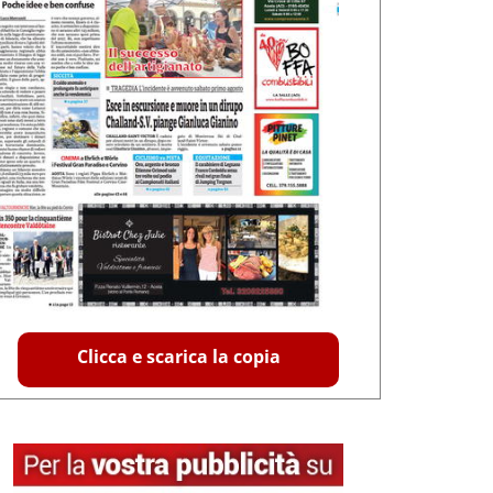
Clicca e scarica la copia