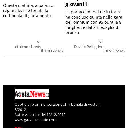
giovanili
Questa mattina, a palazzo
regionale, si è tenuta la
La portacolori del Cicli Fiorin
cerimonia di giuramento
ha concluso quinta nella gara
dell'omnium con 95 punti a 8
lunghezze dalla medaglia di
bronzo
di
di
ethienne bredy
Davide Pellegrino
il 07/08/2026
il 07/08/2026
Quotidiano online Iscrizione al Tribunale di Aosta n.
8/2012
Autorizzazione del 13/12/2012
www.gazzettamatin.com