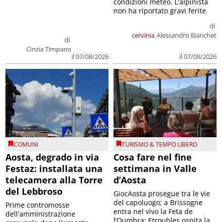
condizioni meteo. L'alpinista
non ha riportato gravi ferite
di
cervinia
Alessandro Bianchet
di
Cinzia Timpano
il 07/08/2026
il 07/08/2026
COMUNI
TURISMO & TEMPO LIBERO
Aosta, degrado in via
Cosa fare nel fine
Festaz: installata una
settimana in Valle
telecamera alla Torre
d’Aosta
del Lebbroso
GiocAosta prosegue tra le vie
del capoluogo; a Brissogne
Prime contromosse
entra nel vivo la Feta de
dell'amministrazione
l’Oumbra; Etroubles ospita la