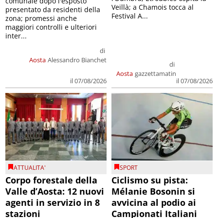
comunale dopo l'esposto
Veillà; a Chamois tocca al
presentato da residenti della
Festival A...
zona; promessi anche
maggiori controlli e ulteriori
inter...
di
Aosta
Alessandro Bianchet
di
Aosta
gazzettamatin
il 07/08/2026
il 07/08/2026
ATTUALITA'
SPORT
Corpo forestale della
Ciclismo su pista:
Valle d’Aosta: 12 nuovi
Mélanie Bosonin si
agenti in servizio in 8
avvicina al podio ai
stazioni
Campionati Italiani