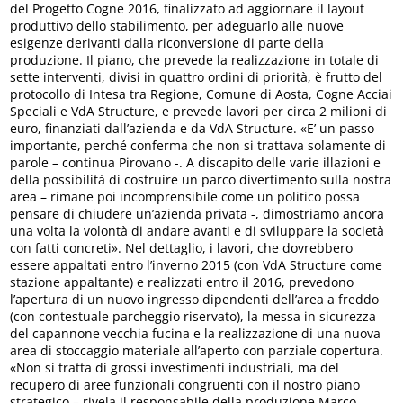
del Progetto Cogne 2016, finalizzato ad aggiornare il layout
produttivo dello stabilimento, per adeguarlo alle nuove
esigenze derivanti dalla riconversione di parte della
produzione. Il piano, che prevede la realizzazione in totale di
sette interventi, divisi in quattro ordini di priorità, è frutto del
protocollo di Intesa tra Regione, Comune di Aosta, Cogne Acciai
Speciali e VdA Structure, e prevede lavori per circa 2 milioni di
euro, finanziati dall’azienda e da VdA Structure. «E’ un passo
importante, perché conferma che non si trattava solamente di
parole – continua Pirovano -. A discapito delle varie illazioni e
della possibilità di costruire un parco divertimento sulla nostra
area – rimane poi incomprensibile come un politico possa
pensare di chiudere un’azienda privata -, dimostriamo ancora
una volta la volontà di andare avanti e di sviluppare la società
con fatti concreti». Nel dettaglio, i lavori, che dovrebbero
essere appaltati entro l’inverno 2015 (con VdA Structure come
stazione appaltante) e realizzati entro il 2016, prevedono
l’apertura di un nuovo ingresso dipendenti dell’area a freddo
(con contestuale parcheggio riservato), la messa in sicurezza
del capannone vecchia fucina e la realizzazione di una nuova
area di stoccaggio materiale all’aperto con parziale copertura.
«Non si tratta di grossi investimenti industriali, ma del
recupero di aree funzionali congruenti con il nostro piano
strategico – rivela il responsabile della produzione Marco