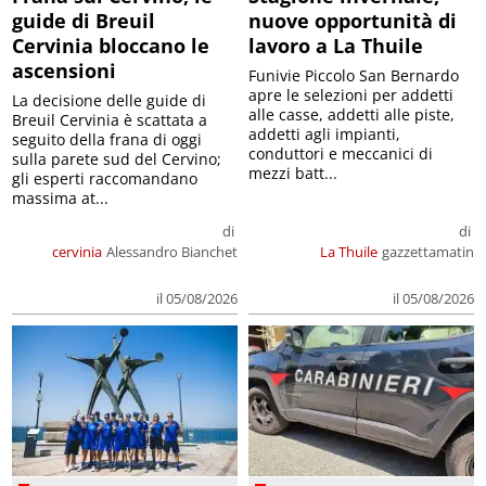
guide di Breuil
nuove opportunità di
Cervinia bloccano le
lavoro a La Thuile
ascensioni
Funivie Piccolo San Bernardo
apre le selezioni per addetti
La decisione delle guide di
alle casse, addetti alle piste,
Breuil Cervinia è scattata a
addetti agli impianti,
seguito della frana di oggi
conduttori e meccanici di
sulla parete sud del Cervino;
mezzi batt...
gli esperti raccomandano
massima at...
di
di
cervinia
Alessandro Bianchet
La Thuile
gazzettamatin
il 05/08/2026
il 05/08/2026