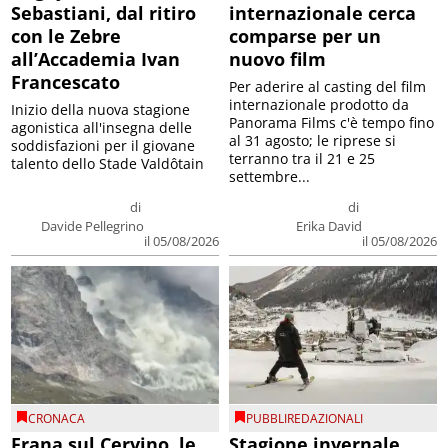
Sebastiani, dal ritiro
internazionale cerca
con le Zebre
comparse per un
all’Accademia Ivan
nuovo film
Francescato
Per aderire al casting del film
internazionale prodotto da
Inizio della nuova stagione
Panorama Films c'è tempo fino
agonistica all'insegna delle
al 31 agosto; le riprese si
soddisfazioni per il giovane
terranno tra il 21 e 25
talento dello Stade Valdôtain
settembre...
di
di
Davide Pellegrino
Erika David
il 05/08/2026
il 05/08/2026
CRONACA
PUBBLIREDAZIONALI
Frana sul Cervino, le
Stagione invernale,