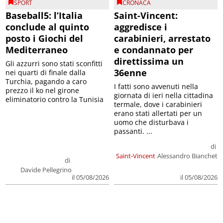
SPORT
CRONACA
Baseball5: l’Italia
Saint-Vincent:
conclude al quinto
aggredisce i
posto i Giochi del
carabinieri, arrestato
Mediterraneo
e condannato per
direttissima un
Gli azzurri sono stati sconfitti
36enne
nei quarti di finale dalla
Turchia, pagando a caro
I fatti sono avvenuti nella
prezzo il ko nel girone
giornata di ieri nella cittadina
eliminatorio contro la Tunisia
termale, dove i carabinieri
erano stati allertati per un
uomo che disturbava i
passanti. ...
di
Saint-Vincent
Alessandro Bianchet
di
Davide Pellegrino
il 05/08/2026
il 05/08/2026