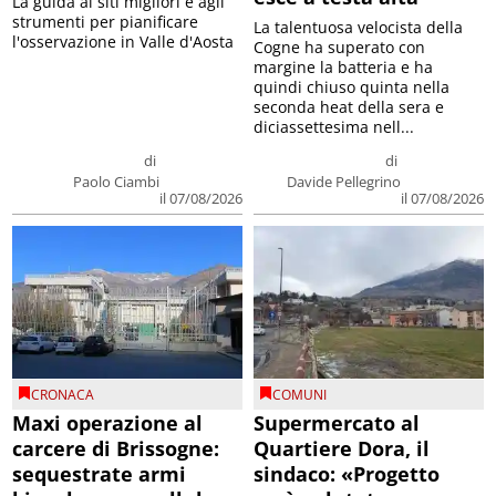
La guida ai siti migliori e agli
strumenti per pianificare
La talentuosa velocista della
l'osservazione in Valle d'Aosta
Cogne ha superato con
margine la batteria e ha
quindi chiuso quinta nella
seconda heat della sera e
diciassettesima nell...
di
di
Paolo Ciambi
Davide Pellegrino
il 07/08/2026
il 07/08/2026
CRONACA
COMUNI
Maxi operazione al
Supermercato al
carcere di Brissogne:
Quartiere Dora, il
sequestrate armi
sindaco: «Progetto