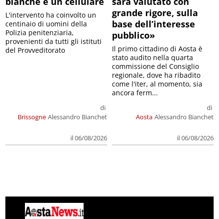
bianche e un cellulare
sarà valutato con
grande rigore, sulla
L'intervento ha coinvolto un
base dell’interesse
centinaio di uomini della
Polizia penitenziaria,
pubblico»
provenienti da tutti gli istituti
Il primo cittadino di Aosta è
del Provveditorato
stato audito nella quarta
commissione del Consiglio
regionale, dove ha ribadito
come l'iter, al momento, sia
ancora ferm...
di
di
Brissogne
Alessandro Bianchet
Aosta
Alessandro Bianchet
il 06/08/2026
il 06/08/2026