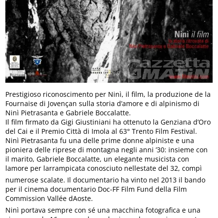
Prestigioso riconoscimento per Ninì, il film, la produzione de la
Fournaise di Jovençan sulla storia d’amore e di alpinismo di
Ninì Pietrasanta e Gabriele Boccalatte.
Il film firmato da Gigi Giustiniani ha ottenuto la Genziana d’Oro
del Cai e il Premio Città di Imola al 63° Trento Film Festival.
Ninì Pietrasanta fu una delle prime donne alpiniste e una
pioniera delle riprese di montagna negli anni ’30: insieme con
il marito, Gabriele Boccalatte, un elegante musicista con
lamore per larrampicata conosciuto nellestate del 32, compì
numerose scalate. Il documentario ha vinto nel 2013 il bando
per il cinema documentario Doc-FF Film Fund della Film
Commission Vallée dAoste.
Ninì portava sempre con sé una macchina fotografica e una