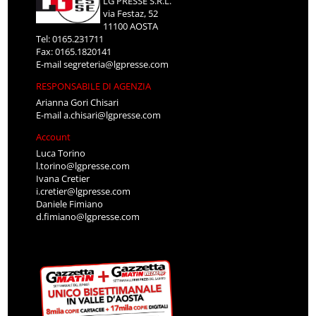
LG PRESSE S.R.L.
via Festaz, 52
11100 AOSTA
Tel: 0165.231711
Fax: 0165.1820141
E-mail
segreteria@lgpresse.com
RESPONSABILE DI AGENZIA
Arianna Gori Chisari
E-mail
a.chisari@lgpresse.com
Account
Luca Torino
l.torino@lgpresse.com
Ivana Cretier
i.cretier@lgpresse.com
Daniele Fimiano
d.fimiano@lgpresse.com