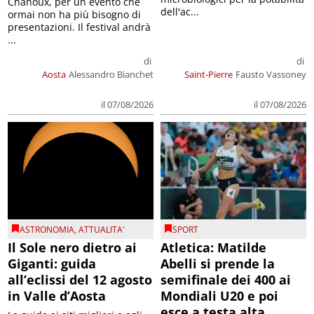
Chanoux, per un evento che
dell'ac...
ormai non ha più bisogno di
presentazioni. Il festival andrà
...
di
di
Aosta
Alessandro Bianchet
Saint-Pierre
Fausto Vassoney
il 07/08/2026
il 07/08/2026
ASTRONOMIA
,
ATTUALITA'
SPORT
Il Sole nero dietro ai
Atletica: Matilde
Giganti: guida
Abelli si prende la
all’eclissi del 12 agosto
semifinale dei 400 ai
in Valle d’Aosta
Mondiali U20 e poi
esce a testa alta