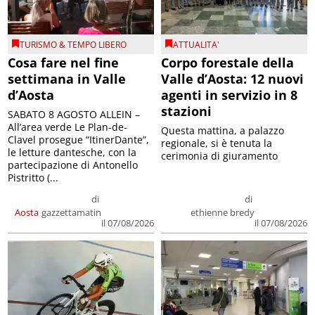
TURISMO & TEMPO LIBERO
ATTUALITA'
Cosa fare nel fine
Corpo forestale della
settimana in Valle
Valle d’Aosta: 12 nuovi
d’Aosta
agenti in servizio in 8
stazioni
SABATO 8 AGOSTO ALLEIN –
All’area verde Le Plan-de-
Questa mattina, a palazzo
Clavel prosegue “ItinerDante”,
regionale, si è tenuta la
le letture dantesche, con la
cerimonia di giuramento
partecipazione di Antonello
Pistritto (...
di
di
Aosta
gazzettamatin
ethienne bredy
il 07/08/2026
il 07/08/2026