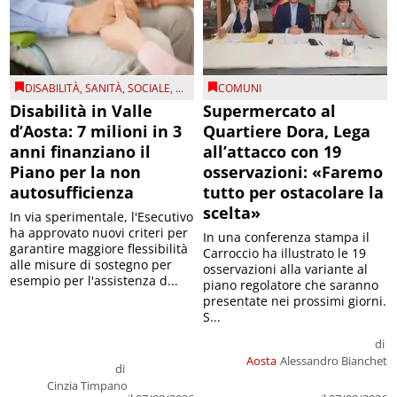
DISABILITÀ
,
SANITÀ
,
SOCIALE
, ...
COMUNI
Disabilità in Valle
Supermercato al
d’Aosta: 7 milioni in 3
Quartiere Dora, Lega
anni finanziano il
all’attacco con 19
Piano per la non
osservazioni: «Faremo
autosufficienza
tutto per ostacolare la
scelta»
In via sperimentale, l'Esecutivo
ha approvato nuovi criteri per
In una conferenza stampa il
garantire maggiore flessibilità
Carroccio ha illustrato le 19
alle misure di sostegno per
osservazioni alla variante al
esempio per l'assistenza d...
piano regolatore che saranno
presentate nei prossimi giorni.
S...
di
Aosta
Alessandro Bianchet
di
Cinzia Timpano