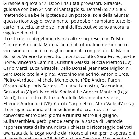
Girasole a quota 547. Dopo i risultati provvisori, Girasole,
guidava con ben 21 voti di vantaggio su Donzel (557 a 536),
mettendo una belle ipoteca su un posto al sole della Giunta;
questo riconteggio, ovviamente, potrebbe ricambiare tutte le
carte in tavola, anche se i nomi dell’esecutivo sono ancora la
vaglio dei partiti.
Il resto dei conteggi non riserva altre sorprese, con Fulvio
Centoz e Antonella Marcoz nominati ufficialmente sindaco e
vice sindaco, con il consiglio comunale completato da Marco
Sorbara, Valerio Lancerotto, Luca Zuccolotto, Sara Favre, Josette
Borre, Vincenzo Caminiti, Cristina Galassi, Nicola Prettico (UV);
Carlo Marzi, Luca Girasole, Delio Donzel, Jeannette Migliorin,
Sara Dosio (Stella Alpina); Antonino Malacrinò, Antonio Crea,
Pietro Verducci, Michele Monteleone (PD); Andrea Paron
(Creare Vda); Loris Sartore, Giuliana Lamastra, Secondina
Squarzino (Alpe); Nicoletta Spelgatti e Andrea Manfrin (Lega
Nord); Luca Lotto e Patrizia Pradelli (Movimento 5 stelle);
Etienne Andrione (UVP); Carola Carpinello (L’Altra Valle d’Aosta).
Il consiglio comunale di insediamento, ora, dovrà essere
convocato entro dieci giorni e riunirsi entro il 4 giugno.
Sull’assemblea, però, pende sempre la spada di Damocle
rappresentata dall’annunciata richiesta di riconteggio dei voti
avanzata dalla Lega Nord e dal ricorso al TAR (per le operazioni
di spoglio nel seggio 38 del Quartiere Dora) del Movimento 5