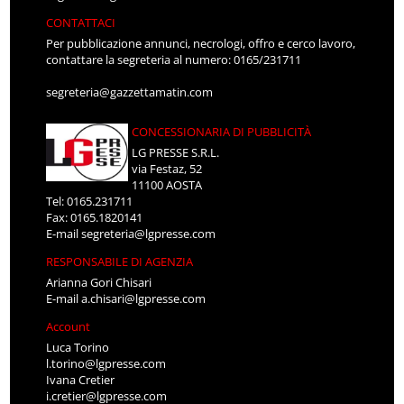
CONTATTACI
Per pubblicazione annunci, necrologi, offro e cerco lavoro,
contattare la segreteria al numero: 0165/231711
segreteria@gazzettamatin.com
CONCESSIONARIA DI PUBBLICITÀ
LG PRESSE S.R.L.
via Festaz, 52
11100 AOSTA
Tel: 0165.231711
Fax: 0165.1820141
E-mail
segreteria@lgpresse.com
RESPONSABILE DI AGENZIA
Arianna Gori Chisari
E-mail
a.chisari@lgpresse.com
Account
Luca Torino
l.torino@lgpresse.com
Ivana Cretier
i.cretier@lgpresse.com