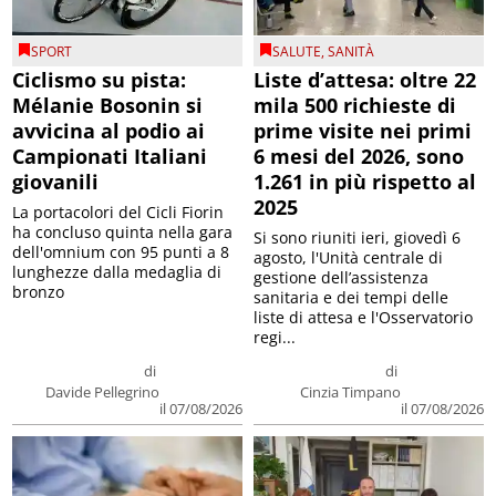
SPORT
SALUTE
,
SANITÀ
Ciclismo su pista:
Liste d’attesa: oltre 22
Mélanie Bosonin si
mila 500 richieste di
avvicina al podio ai
prime visite nei primi
Campionati Italiani
6 mesi del 2026, sono
giovanili
1.261 in più rispetto al
2025
La portacolori del Cicli Fiorin
ha concluso quinta nella gara
Si sono riuniti ieri, giovedì 6
dell'omnium con 95 punti a 8
agosto, l'Unità centrale di
lunghezze dalla medaglia di
gestione dell’assistenza
bronzo
sanitaria e dei tempi delle
liste di attesa e l'Osservatorio
regi...
di
di
Davide Pellegrino
Cinzia Timpano
il 07/08/2026
il 07/08/2026